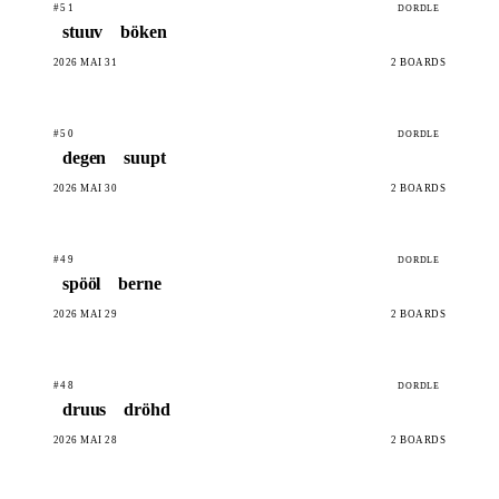
#51
DORDLE
stuuv
böken
2026 MAI 31
2 BOARDS
#50
DORDLE
degen
suupt
2026 MAI 30
2 BOARDS
#49
DORDLE
spööl
berne
2026 MAI 29
2 BOARDS
#48
DORDLE
druus
dröhd
2026 MAI 28
2 BOARDS