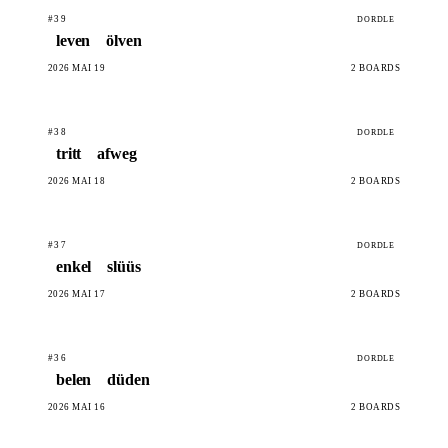
#39
DORDLE
leven
ölven
2026 MAI 19
2 BOARDS
#38
DORDLE
tritt
afweg
2026 MAI 18
2 BOARDS
#37
DORDLE
enkel
slüüs
2026 MAI 17
2 BOARDS
#36
DORDLE
belen
düden
2026 MAI 16
2 BOARDS