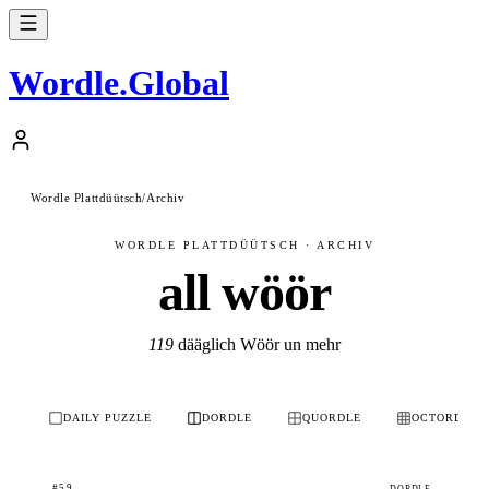
Wordle
.
Global
Wordle Plattdüütsch
/
Archiv
WORDLE PLATTDÜÜTSCH · ARCHIV
all wöör
119
dääglich Wöör un mehr
DAILY PUZZLE
DORDLE
QUORDLE
OCTORDLE
#59
DORDLE