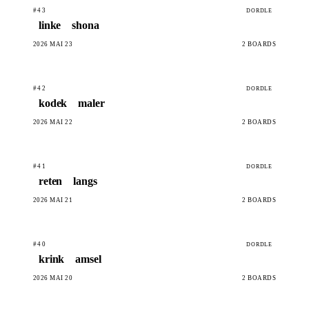
#43
DORDLE
linke
shona
2026 MAI 23
2 BOARDS
#42
DORDLE
kodek
maler
2026 MAI 22
2 BOARDS
#41
DORDLE
reten
langs
2026 MAI 21
2 BOARDS
#40
DORDLE
krink
amsel
2026 MAI 20
2 BOARDS