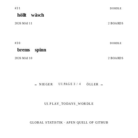
#31
DORDLE
höllt
wäsch
2026 MAI 11
2 BOARDS
#30
DORDLE
brems
spinn
2026 MAI 10
2 BOARDS
← NIEGER
ÖLLER →
UI.PAGE 3 / 4
UI.PLAY_TODAYS_WORDLE
GLOBAL STATISTIK
·
APEN QUELL OP GITHUB