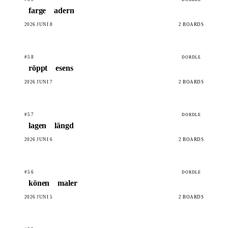
farge
adern
2026 JUNI 8
2 BOARDS
#58
DORDLE
röppt
esens
2026 JUNI 7
2 BOARDS
#57
DORDLE
lagen
längd
2026 JUNI 6
2 BOARDS
#56
DORDLE
könen
maler
2026 JUNI 5
2 BOARDS