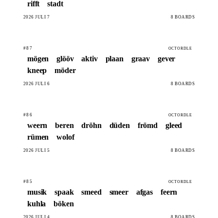
rifft
stadt
2026 JULI 7
8 BOARDS
#87
OCTORDLE
mögen
glööv
aktiv
plaan
graav
gever
kneep
möder
2026 JULI 6
8 BOARDS
#86
OCTORDLE
weern
beren
dröhn
düden
frömd
gleed
rümen
wolof
2026 JULI 5
8 BOARDS
#85
OCTORDLE
musik
spaak
smeed
smeer
afgas
feern
kuhla
böken
2026 JULI 4
8 BOARDS