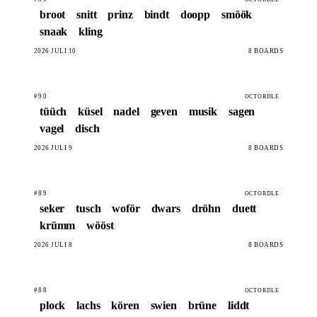
broot
snitt
prinz
bindt
doopp
smöök
snaak
kling
2026 JULI 10
8 BOARDS
#90
OCTORDLE
tüüch
küsel
nadel
geven
musik
sagen
vagel
disch
2026 JULI 9
8 BOARDS
#89
OCTORDLE
seker
tusch
woför
dwars
dröhn
duett
krümm
wööst
2026 JULI 8
8 BOARDS
#88
OCTORDLE
plock
lachs
kören
swien
brüne
liddt