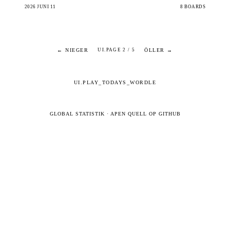
2026 JUNI 11
8 BOARDS
← NIEGER
ÖLLER →
UI.PAGE 2 / 5
UI.PLAY_TODAYS_WORDLE
GLOBAL STATISTIK
·
APEN QUELL OP GITHUB