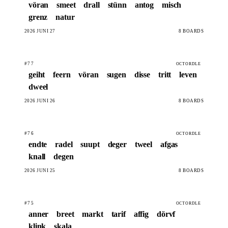
vöran
smeet
drall
stünn
antog
misch
grenz
natur
2026 JUNI 27
8 BOARDS
#77
OCTORDLE
geiht
feern
vöran
sugen
disse
tritt
leven
dweel
2026 JUNI 26
8 BOARDS
#76
OCTORDLE
endte
radel
suupt
deger
tweel
afgas
knall
degen
2026 JUNI 25
8 BOARDS
#75
OCTORDLE
anner
breet
markt
tarif
affig
dörvf
klink
skala