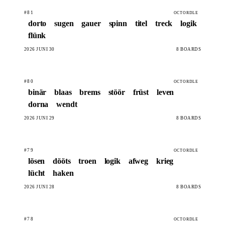
#81
OCTORDLE
dorto
sugen
gauer
spinn
titel
treck
logik
flünk
2026 JUNI 30
8 BOARDS
#80
OCTORDLE
binär
blaas
brems
stöör
früst
leven
dorna
wendt
2026 JUNI 29
8 BOARDS
#79
OCTORDLE
lösen
dööts
troen
logik
afweg
krieg
lücht
haken
2026 JUNI 28
8 BOARDS
#78
OCTORDLE