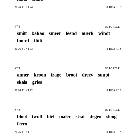
2026 JUNI 24
8 BOARDS
#74
OCTORDLE
smitt
kakao
smeer
feend
auerk
windt
boord
flütt
2026 JUNI 23
8 BOARDS
#73
OCTORDLE
anner
kroon
trage
broot
dreev
suupt
skala
gries
2026 JUNI 22
8 BOARDS
#72
OCTORDLE
bloot
twölf
titel
maler
slaat
degen
sloog
feern
2026 JUNI 21
8 BOARDS