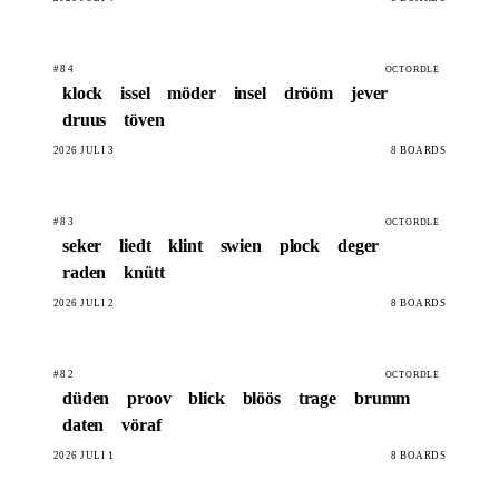
#84
OCTORDLE
klock
issel
möder
insel
drööm
jever
druus
töven
2026 JULI 3
8 BOARDS
#83
OCTORDLE
seker
liedt
klint
swien
plock
deger
raden
knütt
2026 JULI 2
8 BOARDS
#82
OCTORDLE
düden
proov
blick
blöös
trage
brumm
daten
vöraf
2026 JULI 1
8 BOARDS