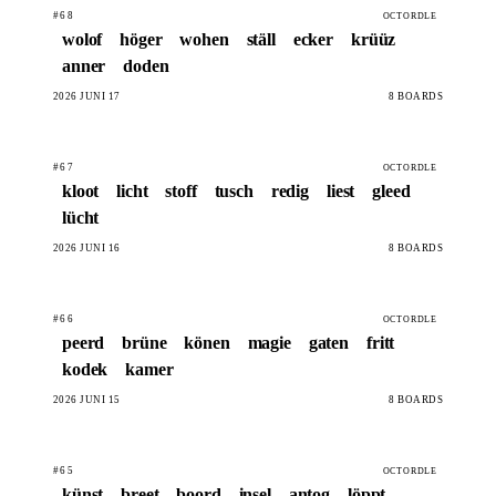
#68
OCTORDLE
wolof
höger
wohen
ställ
ecker
krüüz
anner
doden
2026 JUNI 17
8 BOARDS
#67
OCTORDLE
kloot
licht
stoff
tusch
redig
liest
gleed
lücht
2026 JUNI 16
8 BOARDS
#66
OCTORDLE
peerd
brüne
könen
magie
gaten
fritt
kodek
kamer
2026 JUNI 15
8 BOARDS
#65
OCTORDLE
künst
breet
boord
insel
antog
löppt