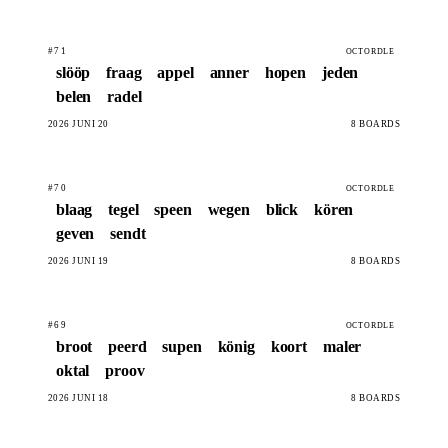
#71
OCTORDLE
slööp
fraag
appel
anner
hopen
jeden
belen
radel
2026 JUNI 20
8 BOARDS
#70
OCTORDLE
blaag
tegel
speen
wegen
blick
kören
geven
sendt
2026 JUNI 19
8 BOARDS
#69
OCTORDLE
broot
peerd
supen
könig
koort
maler
oktal
proov
2026 JUNI 18
8 BOARDS