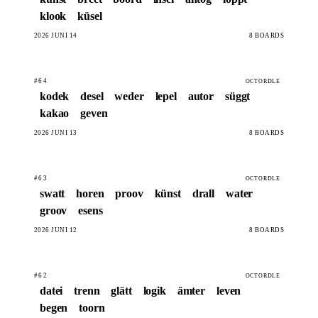
klook
küsel
2026 JUNI 14
8 BOARDS
#64
OCTORDLE
kodek
desel
weder
lepel
autor
süggt
kakao
geven
2026 JUNI 13
8 BOARDS
#63
OCTORDLE
swatt
horen
proov
künst
drall
water
groov
esens
2026 JUNI 12
8 BOARDS
#62
OCTORDLE
datei
trenn
glätt
logik
ämter
leven
begen
toorn