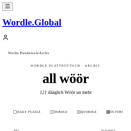
Wordle
.
Global
Wordle Plattdüütsch
/
Archiv
WORDLE PLATTDÜÜTSCH · ARCHIV
all wöör
121
dääglich Wöör un mehr
DAILY PUZZLE
DORDLE
QUORDLE
OCTORDLE
#91
OCTORDLE