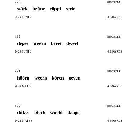
#53
QUORDLE
stärk
brüne
röppt
serie
2026 JUNI 2
4 BOARDS
#52
QUORDLE
deger
weern
breet
dweel
2026 JUNI 1
4 BOARDS
#51
QUORDLE
höörn
weern
kören
geven
2026 MAI 31
4 BOARDS
#50
QUORDLE
düker
blöck
woold
daags
2026 MAI 30
4 BOARDS