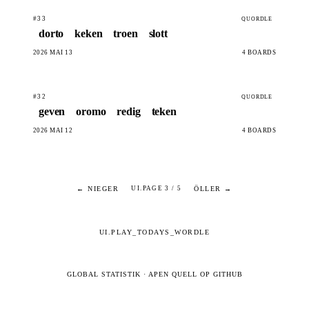
#33
QUORDLE
dorto
keken
troen
slott
2026 MAI 13
4 BOARDS
#32
QUORDLE
geven
oromo
redig
teken
2026 MAI 12
4 BOARDS
← NIEGER
ÖLLER →
UI.PAGE 3 / 5
UI.PLAY_TODAYS_WORDLE
GLOBAL STATISTIK
·
APEN QUELL OP GITHUB