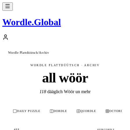
Wordle
.
Global
Wordle Plattdüütsch
/
Archiv
WORDLE PLATTDÜÜTSCH · ARCHIV
all wöör
118
dääglich Wöör un mehr
DAILY PUZZLE
DORDLE
QUORDLE
OCTORDLE
#88
SEDECORDLE