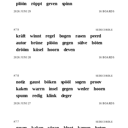
plöön
röppt
geven
spinn
2026 JUNI 29
16 BOARDS
#79
SEDECORDLE
kräft
winnt
regel
bogen
rasen
peerd
autor
brüne
plöön
gegen
sülve
böten
drööm
küsel
hoorn
deven
2026 JUNI 28
16 BOARDS
#78
SEDECORDLE
notiz
gaust
böken
spööl
sogen
proov
kaken
warrn
insel
gegen
weder
hoorn
spunn
redig
klink
deger
2026 JUNI 27
16 BOARDS
#77
SEDECORDLE
geven
kaken
vöran
kloot
kamen
beton