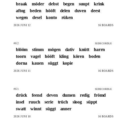
braak
möder
debst
begen
suupt
krink
aftog
beden
hööft
delen
duven
deest
wegen
desel
konto
rüken
2026 JUNI 12
16 BOARDS
#62
SEDECORDLE
blööm
stimm
mögen
dativ
knütt
harrn
toorn
vagel
hööft
kling
kören
boden
dorna
kauen
süggt
kopie
2026 JUNI 11
16 BOARDS
#61
SEDECORDLE
drück
feend
deven
dumen
redig
frömd
insel
ruuch
serie
trüch
sloog
süppt
swatt
winnt
süggt
anner
2026 JUNI 10
16 BOARDS