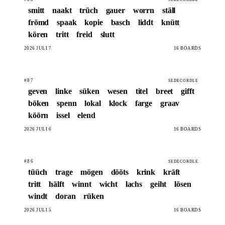
smitt
naakt
trüch
gauer
worrn
ställ
frömd
spaak
kopie
basch
liddt
knütt
kören
tritt
freid
slutt
2026 JULI 7
16 BOARDS
#87
SEDECORDLE
geven
linke
süken
wesen
titel
breet
gifft
böken
spenn
lokal
klock
farge
graav
köörn
issel
elend
2026 JULI 6
16 BOARDS
#86
SEDECORDLE
tüüch
trage
mögen
dööts
krink
kräft
tritt
hälft
winnt
wicht
lachs
geiht
lösen
windt
doran
rüken
2026 JULI 5
16 BOARDS