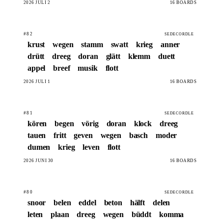
2026 JULI 2
16 BOARDS
#82
SEDECORDLE
krust
wegen
stamm
swatt
krieg
anner
drütt
dreeg
doran
glätt
klemm
duett
appel
breef
musik
flott
2026 JULI 1
16 BOARDS
#81
SEDECORDLE
kören
begen
vörig
doran
klock
dreeg
tauen
fritt
geven
wegen
basch
moder
dumen
krieg
leven
flott
2026 JUNI 30
16 BOARDS
#80
SEDECORDLE
snoor
belen
eddel
beton
hälft
delen
leten
plaan
dreeg
wegen
büddt
komma