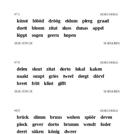
#71
SEDECORDLE
künst
blööd
dröög
eidum
pleeg
graad
duett
bloom
zitat
sluss
dunas
appel
löppt
sogen
geern
hopen
2026 JUNI 20
16 BOARDS
#70
SEDECORDLE
delen
sluut
zitat
dorto
lokal
kaken
naakt
suupt
gries
tweel
deegt
dörvf
breet
fritt
klint
gifft
2026 JUNI 19
16 BOARDS
#69
SEDECORDLE
brück
slimm
bruus
wohen
spöör
deven
plock
gever
dorto
brumm
wendt
foder
deert
süken
könig
dweer