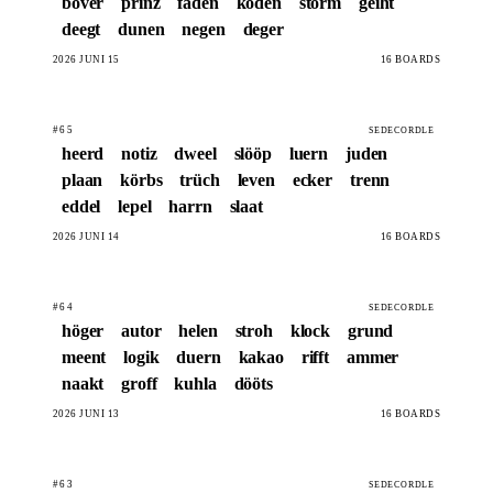
böver
prinz
faden
koden
störm
geiht
deegt
dunen
negen
deger
2026 JUNI 15
16 BOARDS
#65
SEDECORDLE
heerd
notiz
dweel
slööp
luern
juden
plaan
körbs
trüch
leven
ecker
trenn
eddel
lepel
harrn
slaat
2026 JUNI 14
16 BOARDS
#64
SEDECORDLE
höger
autor
helen
stroh
klock
grund
meent
logik
duern
kakao
rifft
ammer
naakt
groff
kuhla
dööts
2026 JUNI 13
16 BOARDS
#63
SEDECORDLE