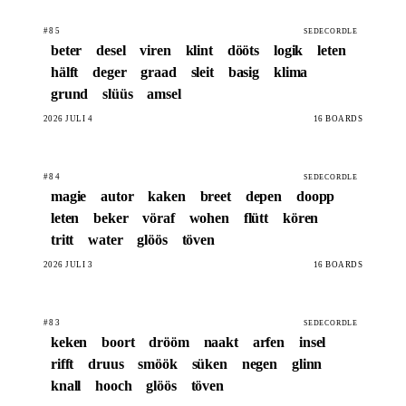
#85
SEDECORDLE
beter
desel
viren
klint
dööts
logik
leten
hälft
deger
graad
sleit
basig
klima
grund
slüüs
amsel
2026 JULI 4
16 BOARDS
#84
SEDECORDLE
magie
autor
kaken
breet
depen
doopp
leten
beker
vöraf
wohen
flütt
kören
tritt
water
glöös
töven
2026 JULI 3
16 BOARDS
#83
SEDECORDLE
keken
boort
drööm
naakt
arfen
insel
rifft
druus
smöök
süken
negen
glinn
knall
hooch
glöös
töven