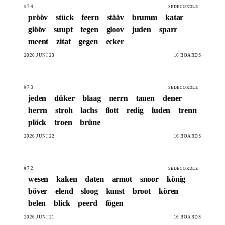
#74
SEDECORDLE
prööv
stück
feern
stääv
brumm
katar
glööv
suupt
tegen
gloov
juden
sparr
meent
zitat
gegen
ecker
2026 JUNI 23
16 BOARDS
#73
SEDECORDLE
jeden
düker
blaag
nerrn
tauen
dener
herrn
stroh
lachs
flott
redig
luden
trenn
plöck
troen
brüne
2026 JUNI 22
16 BOARDS
#72
SEDECORDLE
wesen
kaken
daten
armot
snoor
könig
böver
elend
sloog
kunst
broot
kören
belen
blick
peerd
fögen
2026 JUNI 21
16 BOARDS