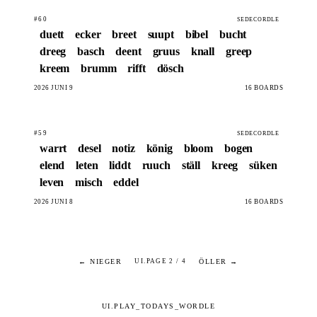
#60
SEDECORDLE
duett
ecker
breet
suupt
bibel
bucht
dreeg
basch
deent
gruus
knall
greep
kreem
brumm
rifft
dösch
2026 JUNI 9
16 BOARDS
#59
SEDECORDLE
warrt
desel
notiz
könig
bloom
bogen
elend
leten
liddt
ruuch
ställ
kreeg
süken
leven
misch
eddel
2026 JUNI 8
16 BOARDS
← NIEGER
ÖLLER →
UI.PAGE 2 / 4
UI.PLAY_TODAYS_WORDLE