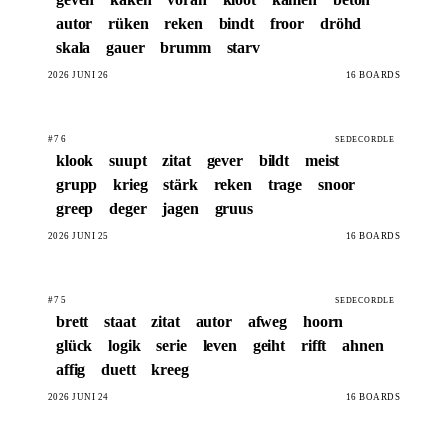
autor
rüken
reken
bindt
froor
dröhd
skala
gauer
brumm
starv
2026 JUNI 26
16 BOARDS
#76
SEDECORDLE
klook
suupt
zitat
gever
bildt
meist
grupp
krieg
stärk
reken
trage
snoor
greep
deger
jagen
gruus
2026 JUNI 25
16 BOARDS
#75
SEDECORDLE
brett
staat
zitat
autor
afweg
hoorn
glück
logik
serie
leven
geiht
rifft
ahnen
affig
duett
kreeg
2026 JUNI 24
16 BOARDS