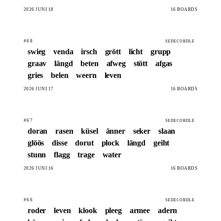
2026 JUNI 18
16 BOARDS
#68
SEDECORDLE
swieg
venda
irsch
grött
licht
grupp
graav
längd
beten
afweg
stött
afgas
gries
belen
weern
leven
2026 JUNI 17
16 BOARDS
#67
SEDECORDLE
doran
rasen
küsel
änner
seker
slaan
glöös
disse
dorut
plock
längd
geiht
stunn
flagg
trage
water
2026 JUNI 16
16 BOARDS
#66
SEDECORDLE
roder
leven
klook
pleeg
armee
adern