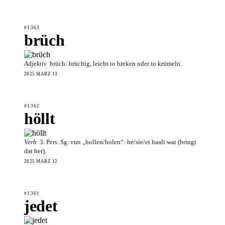
#1363
brüch
Adjektiv
brüch: brüchig, leicht to breken oder to krümeln.
2025 MÄRZ 13
#1362
höllt
Verb
3. Pers. Sg. vun „hollen/holen“: he/sie/et haalt wat (bringt
dat her).
2025 MÄRZ 12
#1361
jedet