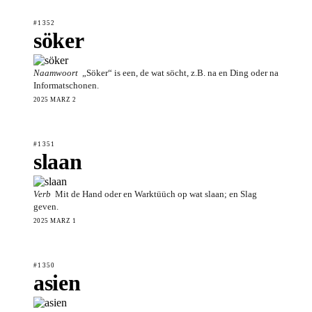
#1352
söker
Naamwoort
„Söker“ is een, de wat söcht, z.B. na en Ding oder na
Informatschonen.
2025 MÄRZ 2
#1351
slaan
Verb
Mit de Hand oder en Warktüüch op wat slaan; en Slag
geven.
2025 MÄRZ 1
#1350
asien