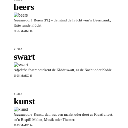
beers
Naamwoort
Beren (Pl.) – dat sünd de Frücht vun’n Beerstruuk,
lütte runde Frücht.
2025 MÄRZ 16
#1365
swart
Adjektiv
Swart betekent de Klöör swatt, as de Nacht oder Kohle.
2025 MÄRZ 15
#1364
kunst
Naamwoort
Kunst: dat, wat een maakt oder doot as Kreativiteet,
to’n Bispill Malen, Musik oder Theater.
2025 MÄRZ 14