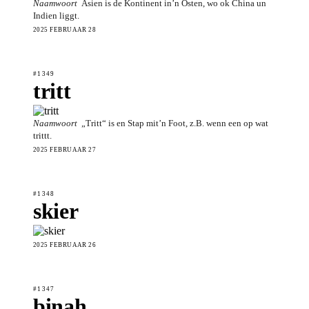
Naamwoort
Asien is de Kontinent in’n Osten, wo ok China un
Indien liggt.
2025 FEBRUAAR 28
#1349
tritt
Naamwoort
„Tritt“ is en Stap mit’n Foot, z.B. wenn een op wat
trittt.
2025 FEBRUAAR 27
#1348
skier
2025 FEBRUAAR 26
#1347
binah