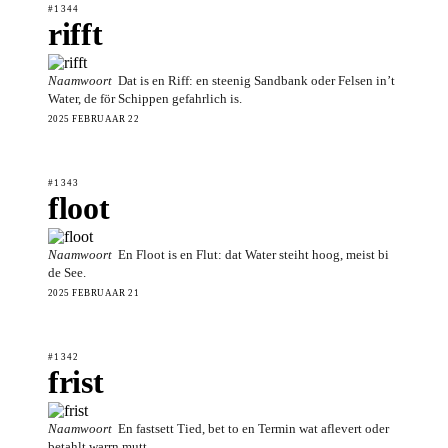
#1344
rifft
Naamwoort
Dat is en Riff: en steenig Sandbank oder Felsen in’t
Water, de för Schippen gefahrlich is.
2025 FEBRUAAR 22
#1343
floot
Naamwoort
En Floot is en Flut: dat Water steiht hoog, meist bi
de See.
2025 FEBRUAAR 21
#1342
frist
Naamwoort
En fastsett Tied, bet to en Termin wat aflevert oder
betahlt warrn mutt.