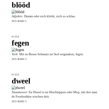
blööd
Adjektiv
Dumm oder nich klöök; nich so schlau.
2025 MÄRZ 5
#1354
fegen
Verb
Mit en Besen Schmutz un Stof wegmaken; fegen.
2025 MÄRZ 4
#1353
dweel
Naamwoort
En Dweel is en Wischlappen oder Mop, mit den man
de Footbodden wischen deit.
2025 MÄRZ 3