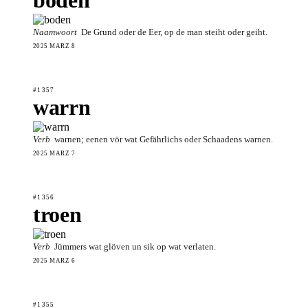
Naamwoort
De Grund oder de Eer, op de man steiht oder geiht.
2025 MÄRZ 8
#1357
warrn
Verb
warnen; eenen vör wat Gefährlichs oder Schaadens warnen.
2025 MÄRZ 7
#1356
troen
Verb
Jümmers wat glöven un sik op wat verlaten.
2025 MÄRZ 6
#1355