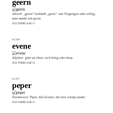
geern
Adverb
„geern“ bedüüdt „giern“: mit Vergnögen oder willig;
man maakt wat geern.
2025 FEBRUAAR 17
#1338
evene
Adjektiv
glatt un eben; nich höög oder deep.
2025 FEBRUAAR 16
#1337
peper
Naamwoort
Piper; dat Gewürz, dat eten scharp maakt.
2025 FEBRUAAR 15