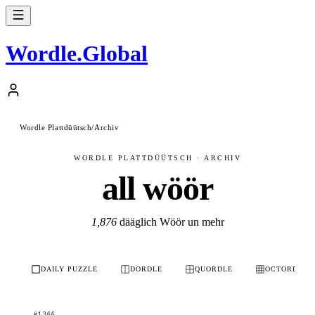
Wordle
.
Global
Wordle Plattdüütsch
/
Archiv
WORDLE PLATTDÜÜTSCH · ARCHIV
all wöör
1,876
dääglich Wöör un mehr
DAILY PUZZLE
DORDLE
QUORDLE
OCTORDLE
#1366