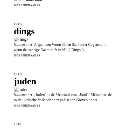
2025 FEBRUAAR 20
#1341
dings
Naamwoort
Allgemeen Woort för en Saak oder Gegenstand,
wenn de richtige Naam nich infallt („Dings“).
2025 FEBRUAAR 19
#1340
juden
Naamwoort
„Juden“ is de Mehrtahl vun „Jood“: Minschen, de
to dat jüdische Volk oder den jüdischen Gloven höört…
2025 FEBRUAAR 18
#1339