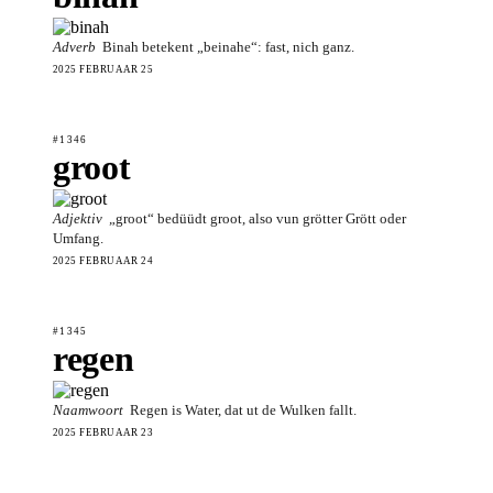
Adverb
Binah betekent „beinahe“: fast, nich ganz.
2025 FEBRUAAR 25
#1346
groot
Adjektiv
„groot“ bedüüdt groot, also vun grötter Grött oder
Umfang.
2025 FEBRUAAR 24
#1345
regen
Naamwoort
Regen is Water, dat ut de Wulken fallt.
2025 FEBRUAAR 23