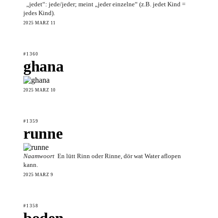
„jedet“: jede/jeder; meint „jeder einzelne“ (z.B. jedet Kind =
jedes Kind).
2025 MÄRZ 11
#1360
ghana
2025 MÄRZ 10
#1359
runne
Naamwoort
En lütt Rinn oder Rinne, dör wat Water aflopen
kann.
2025 MÄRZ 9
#1358
boden