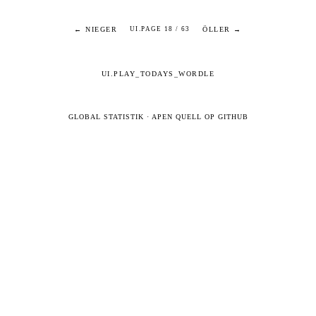
← NIEGER
ÖLLER →
UI.PAGE 18 / 63
UI.PLAY_TODAYS_WORDLE
GLOBAL STATISTIK
·
APEN QUELL OP GITHUB