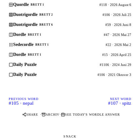
Quordle
#118 · 2026 August 6
BRETT 1
Duotrigordle
#106 · 2026 Juli 25
BRETT 2
Duotrigordle
#59 · 2026 Juni 8
BRETT 6
Dordle
#47 · 2026 Mai 27
BRETT 1
Sedecordle
#22 · 2026 Mai 2
BRETT 1
Dordle
#15 · 2026 April 25
BRETT 1
Daily Puzzle
#1106 · 2024 Juni 29
Daily Puzzle
#106 · 2021 Oktover 3
PREVIOUS WORD
NEXT WORD
#105 · nepal
#107 · spitz
·
·
SHARE
ARCHIV
SEE TODAY'S WORDLE ANSWER
SNACK