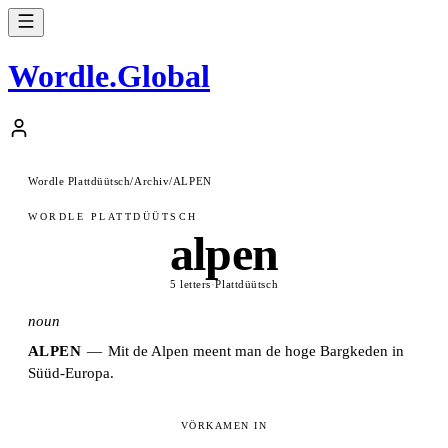
Wordle
.
Global
Wordle Plattdüütsch
/
Archiv
/
ALPEN
WORDLE PLATTDÜÜTSCH
alpen
5 letters
·
Plattdüütsch
noun
ALPEN
—
Mit de Alpen meent man de hoge Bargkeden in
Süüd-Europa.
VÖRKAMEN IN