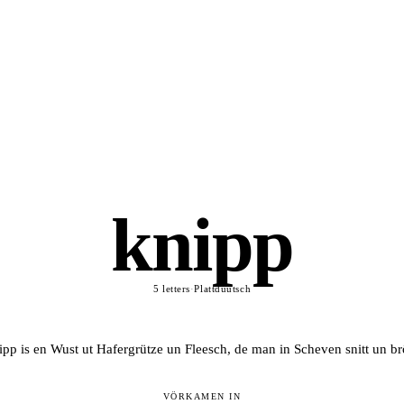
knipp
5 letters
·
Plattdüütsch
pp is en Wust ut Hafergrütze un Fleesch, de man in Scheven snitt un br
VÖRKAMEN IN