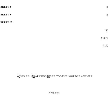
#
BRETT 2
#
BRETT 9
BRETT 27
#
#1172
#17
·
·
SHARE
ARCHIV
SEE TODAY'S WORDLE ANSWER
SNACK