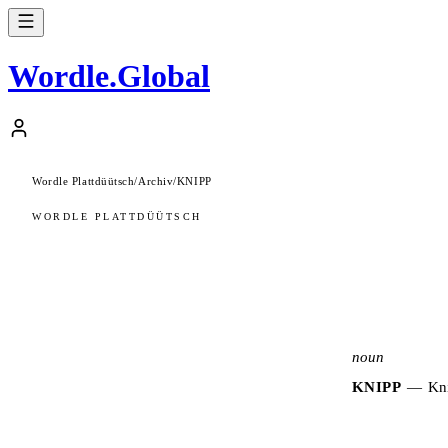
Wordle
.
Global
Wordle Plattdüütsch
/
Archiv
/
KNIPP
WORDLE PLATTDÜÜTSCH
noun
KNIPP
—
Kni