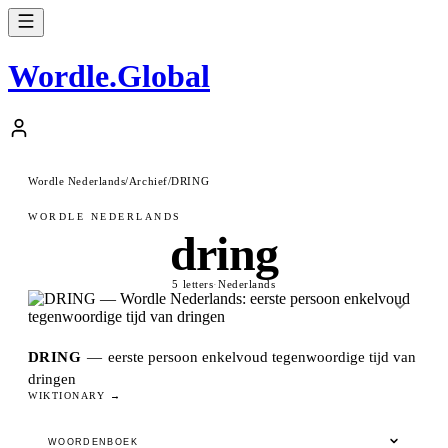
Wordle
.
Global
Wordle Nederlands
/
Archief
/
DRING
WORDLE NEDERLANDS
dring
5 letters
·
Nederlands
DRING
—
eerste persoon enkelvoud tegenwoordige tijd van
dringen
WIKTIONARY →
WOORDENBOEK