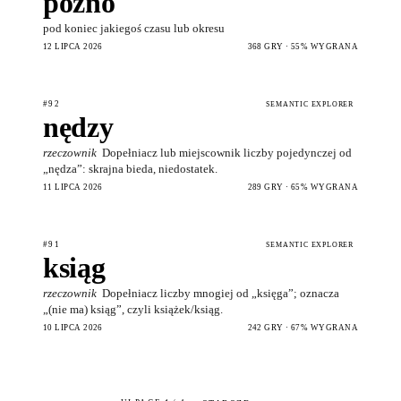
późno
pod koniec jakiegoś czasu lub okresu
12 LIPCA 2026
368 GRY · 55% WYGRANA
#92
SEMANTIC EXPLORER
nędzy
rzeczownik
Dopełniacz lub miejscownik liczby pojedynczej od
„nędza”: skrajna bieda, niedostatek.
11 LIPCA 2026
289 GRY · 65% WYGRANA
#91
SEMANTIC EXPLORER
ksiąg
rzeczownik
Dopełniacz liczby mnogiej od „księga”; oznacza
„(nie ma) ksiąg”, czyli książek/ksiąg.
10 LIPCA 2026
242 GRY · 67% WYGRANA