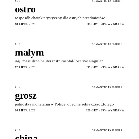
#99
SEMANTIC EXPLORER
ostro
w sposób charakterystyczny dla ostrych przedmiotów
18 LIPCA 2026
338 GRY · 70% WYGRANA
#98
SEMANTIC EXPLORER
małym
adj
masculine/neuter instrumental/locative singular
17 LIPCA 2026
391 GRY · 73% WYGRANA
#97
SEMANTIC EXPLORER
grosz
jednostka monetarna w Polsce, obecnie setna część złotego
16 LIPCA 2026
326 GRY · 69% WYGRANA
#96
SEMANTIC EXPLORER
china