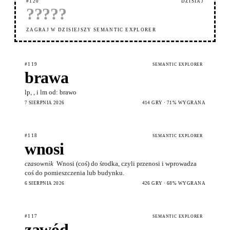
#120
DZISIAJ
?
?
?
?
?
ZAGRAJ W DZISIEJSZY SEMANTIC EXPLORER
#119
SEMANTIC EXPLORER
brawa
lp, , i lm od: brawo
7 SIERPNIA 2026
414 GRY · 71% WYGRANA
#118
SEMANTIC EXPLORER
wnosi
czasownik
Wnosi (coś) do środka, czyli przenosi i wprowadza
coś do pomieszczenia lub budynku.
6 SIERPNIA 2026
426 GRY · 68% WYGRANA
#117
SEMANTIC EXPLORER
zawód