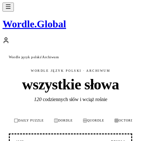
Wordle
.
Global
Wordle język polski
/
Archiwum
WORDLE JĘZYK POLSKI · ARCHIWUM
wszystkie słowa
120
codziennych słów i wciąż rośnie
DAILY PUZZLE
DORDLE
QUORDLE
OCTORDLE