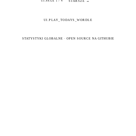
STARSZE →
UI.PAGE 1 / 4
UI.PLAY_TODAYS_WORDLE
STATYSTYKI GLOBALNE
·
OPEN SOURCE NA GITHUBIE