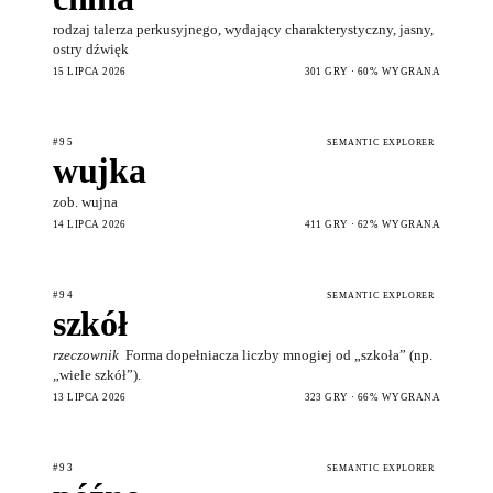
rodzaj talerza perkusyjnego, wydający charakterystyczny, jasny,
ostry dźwięk
15 LIPCA 2026
301 GRY · 60% WYGRANA
#95
SEMANTIC EXPLORER
wujka
zob. wujna
14 LIPCA 2026
411 GRY · 62% WYGRANA
#94
SEMANTIC EXPLORER
szkół
rzeczownik
Forma dopełniacza liczby mnogiej od „szkoła” (np.
„wiele szkół”).
13 LIPCA 2026
323 GRY · 66% WYGRANA
#93
SEMANTIC EXPLORER