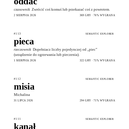
oddać
czasownik
Zwrócić coś komuś lub przekazać coś z powrotem.
2 SIERPNIA 2026
369 GRY · 76% WYGRANA
#113
SEMANTIC EXPLORER
pieca
rzeczownik
Dopełniacz liczby pojedynczej od „piec”
(urządzenie do ogrzewania lub pieczenia).
1 SIERPNIA 2026
322 GRY · 75% WYGRANA
#112
SEMANTIC EXPLORER
misia
Michalina
31 LIPCA 2026
294 GRY · 71% WYGRANA
#111
SEMANTIC EXPLORER
kanał