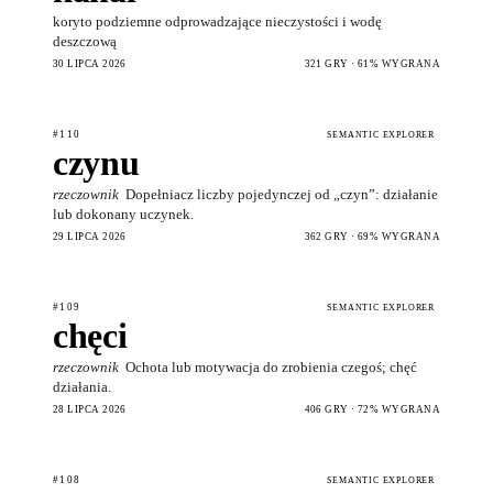
koryto podziemne odprowadzające nieczystości i wodę
deszczową
30 LIPCA 2026
321 GRY · 61% WYGRANA
#110
SEMANTIC EXPLORER
czynu
rzeczownik
Dopełniacz liczby pojedynczej od „czyn”: działanie
lub dokonany uczynek.
29 LIPCA 2026
362 GRY · 69% WYGRANA
#109
SEMANTIC EXPLORER
chęci
rzeczownik
Ochota lub motywacja do zrobienia czegoś; chęć
działania.
28 LIPCA 2026
406 GRY · 72% WYGRANA
#108
SEMANTIC EXPLORER