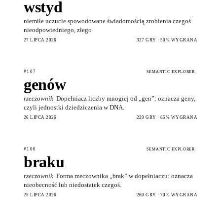
wstyd
niemiłe uczucie spowodowane świadomością zrobienia czegoś
nieodpowiedniego, złego
27 LIPCA 2026
327 GRY · 50% WYGRANA
#107
SEMANTIC EXPLORER
genów
rzeczownik
Dopełniacz liczby mnogiej od „gen”; oznacza geny,
czyli jednostki dziedziczenia w DNA.
26 LIPCA 2026
229 GRY · 65% WYGRANA
#106
SEMANTIC EXPLORER
braku
rzeczownik
Forma rzeczownika „brak” w dopełniaczu: oznacza
nieobecność lub niedostatek czegoś.
25 LIPCA 2026
260 GRY · 70% WYGRANA