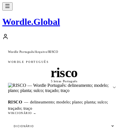
Wordle
.
Global
Wordle Português
/
Arquivo
/
RISCO
WORDLE PORTUGUÊS
risco
5 letras
·
Português
RISCO
—
delineamento; modelo; plano; planta; sulco;
traçado; traço
WIKCIONÁRIO →
DICIONÁRIO