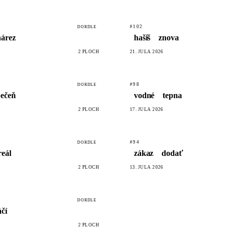
#102
DORDLE
nárez
hašiš
znova
2 PLÔCH
21. JÚLA 2026
#98
DORDLE
ečeň
vodné
tepna
2 PLÔCH
17. JÚLA 2026
#94
DORDLE
reál
zákaz
dodať
2 PLÔCH
13. JÚLA 2026
DORDLE
áčí
2 PLÔCH