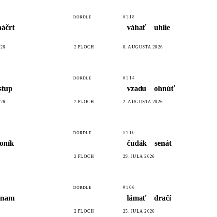
#118
DORDLE
náčrt
váhať
uhlie
026
2 PLÔCH
6. AUGUSTA 2026
#114
DORDLE
stup
vzadu
ohnúť
026
2 PLÔCH
2. AUGUSTA 2026
#110
DORDLE
oník
čudák
senát
2 PLÔCH
29. JÚLA 2026
#106
DORDLE
znam
lámať
dračí
2 PLÔCH
25. JÚLA 2026