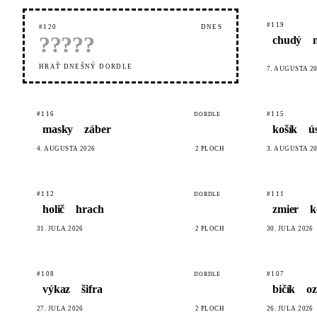
#119
#120
DNES
?
?
?
?
?
chudý
HRAŤ DNEŠNÝ DORDLE
7. AUGUSTA 2
#116
#115
DORDLE
masky
záber
košík
ú
4. AUGUSTA 2026
2 PLÔCH
3. AUGUSTA 2
#112
#111
DORDLE
holič
hrach
zmier
k
31. JÚLA 2026
2 PLÔCH
30. JÚLA 2026
#108
#107
DORDLE
výkaz
šifra
bičík
o
27. JÚLA 2026
2 PLÔCH
26. JÚLA 2026