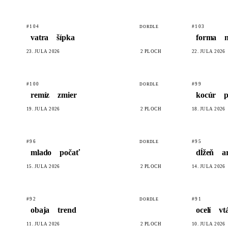
#104
#103
DORDLE
vatra
šípka
forma
23. JÚLA 2026
2 PLÔCH
22. JÚLA 2026
#100
#99
DORDLE
remíz
zmier
kocúr
p
19. JÚLA 2026
2 PLÔCH
18. JÚLA 2026
#96
#95
DORDLE
mlado
počať
dĺžeň
a
15. JÚLA 2026
2 PLÔCH
14. JÚLA 2026
#92
#91
DORDLE
obaja
trend
ocelí
vt
11. JÚLA 2026
2 PLÔCH
10. JÚLA 2026