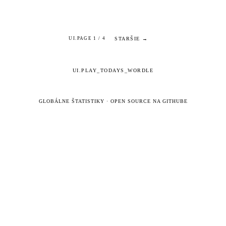
STARŠIE →
UI.PAGE 1 / 4
UI.PLAY_TODAYS_WORDLE
GLOBÁLNE ŠTATISTIKY
·
OPEN SOURCE NA GITHUBE