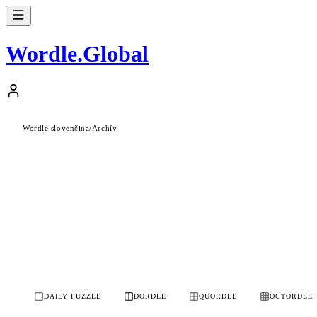
Wordle
.
Global
Wordle slovenčina
/
Archív
DAILY PUZZLE
DORDLE
QUORDLE
OCTORDLE