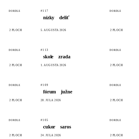
#117
DORDLE
DORDLE
nízky
deliť
2 PLÔCH
5. AUGUSTA 2026
2 PLÔCH
#113
DORDLE
DORDLE
skole
zrada
2 PLÔCH
1. AUGUSTA 2026
2 PLÔCH
#109
DORDLE
DORDLE
fórum
južne
2 PLÔCH
28. JÚLA 2026
2 PLÔCH
#105
DORDLE
DORDLE
cukor
saros
2 PLÔCH
24. JÚLA 2026
2 PLÔCH