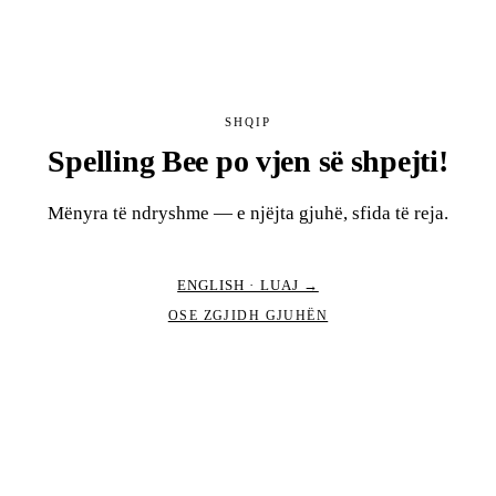
SHQIP
Spelling Bee po vjen së shpejti!
Mënyra të ndryshme — e njëjta gjuhë, sfida të reja.
ENGLISH · LUAJ →
OSE ZGJIDH GJUHËN