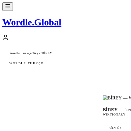
Wordle
.
Global
Wordle Türkçe
/
Arşiv
/
BİREY
WORDLE TÜRKÇE
BIREY
—
ken
WIKTIONARY →
SÖZLÜK