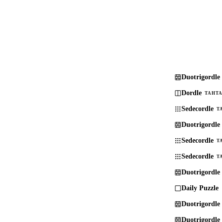
Duotrigordle
Dordle
TAHTA
Sedecordle
T
Duotrigordle
Sedecordle
T
Sedecordle
T
Duotrigordle
Daily Puzzle
Duotrigordle
Duotrigordle