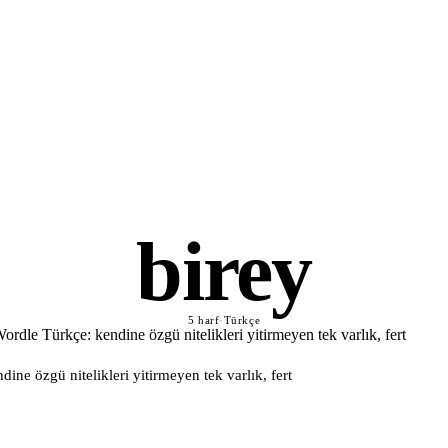
birey
5 harf
·
Türkçe
dine özgü nitelikleri yitirmeyen tek varlık, fert