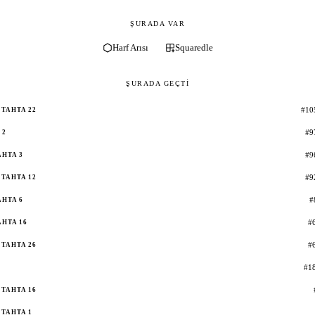
ŞURADA VAR
Harf Arısı
Squaredle
ŞURADA GEÇTI
#10
TAHTA 22
#9
 2
#9
AHTA 3
#9
TAHTA 12
#
AHTA 6
#
AHTA 16
#
TAHTA 26
#18
TAHTA 16
TAHTA 1