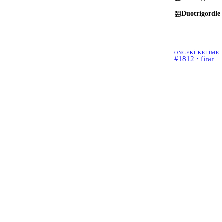
Duotrigordle
ÖNCEKI KELIME
#1812 · firar