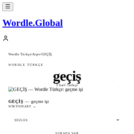
Wordle
.
Global
Wordle Türkçe
/
Arşiv
/
GEÇİŞ
WORDLE TÜRKÇE
geçiş
5 harf
·
Türkçe
GEÇIŞ
—
geçme işi
WIKTIONARY →
SÖZLÜK
ŞURADA VAR