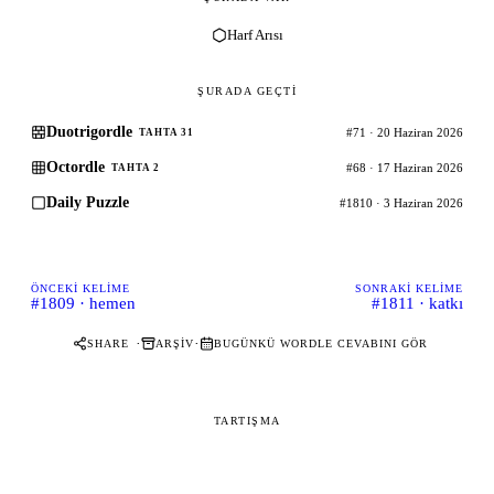
Harf Arısı
ŞURADA GEÇTI
Duotrigordle
#71 · 20 Haziran 2026
TAHTA 31
Octordle
#68 · 17 Haziran 2026
TAHTA 2
Daily Puzzle
#1810 · 3 Haziran 2026
ÖNCEKI KELIME
SONRAKI KELIME
#1809 · hemen
#1811 · katkı
·
·
SHARE
ARŞIV
BUGÜNKÜ WORDLE CEVABINI GÖR
TARTIŞMA