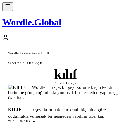
Wordle
.
Global
Wordle Türkçe
/
Arşiv
/
KILIF
WORDLE TÜRKÇE
kılıf
5 harf
·
Türkçe
KILIF
—
bir şeyi korumak için kendi biçimine göre,
çoğunlukla yumuşak bir nesneden yapılmış özel kap
WIKTIONARY →