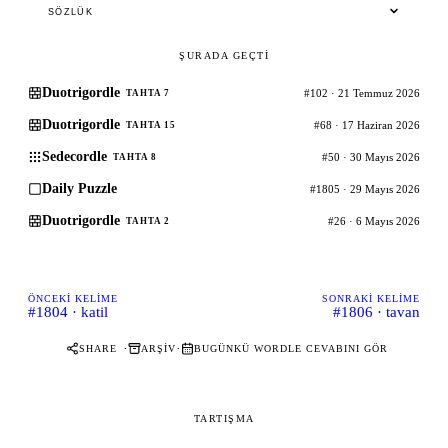
SÖZLÜK
ŞURADA GEÇTI
Duotrigordle
#102 · 21 Temmuz 2026
TAHTA 7
Duotrigordle
#68 · 17 Haziran 2026
TAHTA 15
Sedecordle
#50 · 30 Mayıs 2026
TAHTA 8
Daily Puzzle
#1805 · 29 Mayıs 2026
Duotrigordle
#26 · 6 Mayıs 2026
TAHTA 2
ÖNCEKI KELIME
SONRAKI KELIME
#1804 · katil
#1806 · tavan
·
·
SHARE
ARŞIV
BUGÜNKÜ WORDLE CEVABINI GÖR
TARTIŞMA