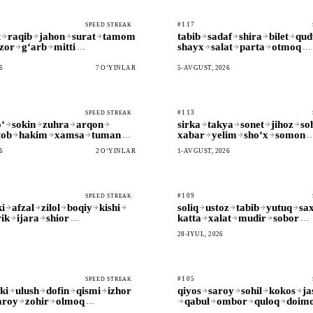
#117
SPEED STREAK
t
raqib
jahon
surat
tamom
tabib
sadaf
shira
bilet
qud
zor
gʻarb
mitti
shayx
salat
parta
otmoq
…
…
6
7 OʻYINLAR
5-AVGUST, 2026
#113
SPEED STREAK
ʻ
sokin
zuhra
arqon
sirka
takya
sonet
jihoz
soh
tob
hakim
xamsa
tuman
xabar
yelim
shoʻx
somon
…
6
2 OʻYINLAR
1-AVGUST, 2026
#109
SPEED STREAK
ki
afzal
zilol
boqiy
kishi
soliq
ustoz
tabib
yutuq
sa
rik
ijara
shior
katta
xalat
mudir
sobor
…
…
28-IYUL, 2026
#105
SPEED STREAK
ki
ulush
dofin
qismi
izhor
qiyos
saroy
sohil
kokos
ja
aroy
zohir
olmoq
qabul
ombor
quloq
doim
…