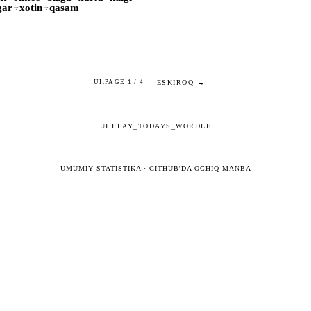
gar
xotin
qasam
…
ESKIROQ →
UI.PAGE 1 / 4
UI.PLAY_TODAYS_WORDLE
UMUMIY STATISTIKA
·
GITHUB'DA OCHIQ MANBA