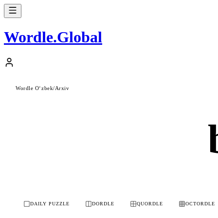
Wordle
.
Global
Wordle Oʻzbek
/
Arxiv
DAILY PUZZLE
DORDLE
QUORDLE
OCTORDLE