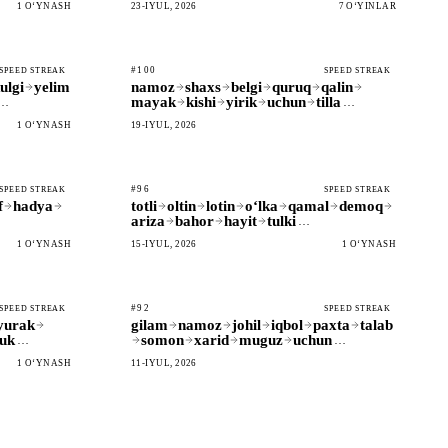
1 OʻYNASH
23-IYUL, 2026
7 OʻYINLAR
#100
SPEED STREAK
SPEED STREAK
ulgi
yelim
namoz
shaxs
belgi
quruq
qalin
mayak
kishi
yirik
uchun
tilla
…
…
1 OʻYNASH
19-IYUL, 2026
#96
SPEED STREAK
SPEED STREAK
f
hadya
totli
oltin
lotin
oʻlka
qamal
demoq
ariza
bahor
hayit
tulki
…
1 OʻYNASH
15-IYUL, 2026
1 OʻYNASH
#92
SPEED STREAK
SPEED STREAK
yurak
gilam
namoz
johil
iqbol
paxta
talab
zuk
somon
xarid
muguz
uchun
…
…
1 OʻYNASH
11-IYUL, 2026