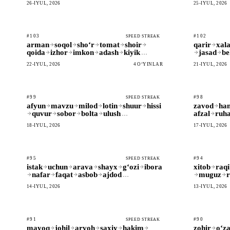
26-IYUL, 2026
25-IYUL, 2026
#103
#102
SPEED STREAK
arman
soqol
shoʻr
tomat
shoir
qarir
xala
qoida
izhor
imkon
adash
kiyik
jasad
be
…
22-IYUL, 2026
4 OʻYINLAR
21-IYUL, 2026
#99
#98
SPEED STREAK
afyun
mavzu
milod
lotin
shuur
hissi
zavod
ha
quvur
sobor
bolta
ulush
afzal
ruh
…
18-IYUL, 2026
17-IYUL, 2026
#95
#94
SPEED STREAK
istak
uchun
arava
shayx
gʻozi
ibora
xitob
raqi
nafar
faqat
asbob
ajdod
muguz
r
…
14-IYUL, 2026
13-IYUL, 2026
#91
#90
SPEED STREAK
mayoq
johil
arvoh
saxiy
hakim
zohir
oʻz