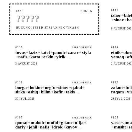
#118
#119
BUGUN
izhor
bile
?
?
?
?
?
sinov
bo
BUGUNGI SPEED STREAK NI OʻYNASH
6-AVGUST, 202
#115
#114
SPEED STREAK
tovus
laziz
katet
panoh
zarar
xiyla
etnik
obro
nafis
katta
erkin
yirik
yemoq
of
…
3-AVGUST, 2026
2-AVGUST, 202
#111
#110
SPEED STREAK
burga
hokim
urgʻu
sinov
qabul
zakon
tul
sirka
oshiq
bilim
kofir
tekis
raqam
yi
…
30-IYUL, 2026
29-IYUL, 2026
#107
#106
SPEED STREAK
qomat
muboh
mufid
gilam
oʻlja
yassi
ama
dariy
johil
nafis
idrok
kuyov
musht
s
…