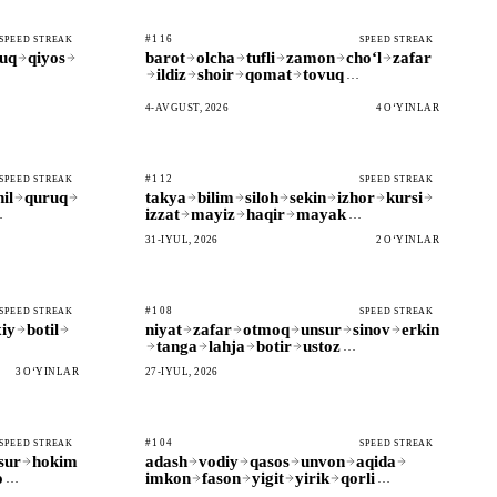
#116
SPEED STREAK
SPEED STREAK
uq
qiyos
barot
olcha
tufli
zamon
choʻl
zafar
ildiz
shoir
qomat
tovuq
…
4-AVGUST, 2026
4 OʻYINLAR
#112
SPEED STREAK
SPEED STREAK
il
quruq
takya
bilim
siloh
sekin
izhor
kursi
izzat
mayiz
haqir
mayak
…
…
31-IYUL, 2026
2 OʻYINLAR
#108
SPEED STREAK
SPEED STREAK
xiy
botil
niyat
zafar
otmoq
unsur
sinov
erkin
tanga
lahja
botir
ustoz
…
3 OʻYINLAR
27-IYUL, 2026
#104
SPEED STREAK
SPEED STREAK
sur
hokim
adash
vodiy
qasos
unvon
aqida
o
imkon
fason
yigit
yirik
qorli
…
…