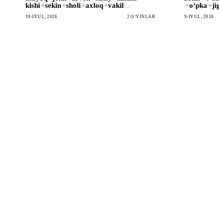
kishi
sekin
sholi
axloq
vakil
oʻpka
ji
…
10-IYUL, 2026
2 OʻYINLAR
9-IYUL, 2026