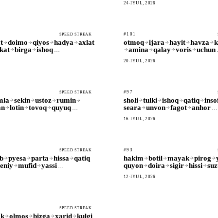
24-IYUL, 2026
#101
SPEED STREAK
t
doimo
qiyos
hadya
axlat
otmoq
ijara
hayit
havza
k
kat
birga
ishoq
amina
qalay
voris
uchun
…
20-IYUL, 2026
#97
SPEED STREAK
mla
sekin
ustoz
rumin
sholi
tulki
ishoq
qatiq
inso
an
lotin
tovoq
quyuq
seara
unvon
fagot
anhor
…
…
16-IYUL, 2026
#93
SPEED STREAK
b
pyesa
parta
hissa
qatiq
hakim
botil
mayak
pirog
eniy
mufid
yassi
quyon
doira
sigir
hissi
su
…
12-IYUL, 2026
SPEED STREAK
ak
olmos
bizga
xarid
kulgi