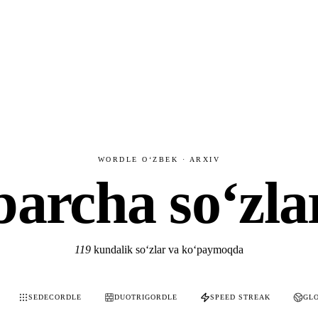
WORDLE OʻZBEK · ARXIV
barcha soʻzla
119
kundalik soʻzlar va koʻpaymoqda
SEDECORDLE
DUOTRIGORDLE
SPEED STREAK
GL