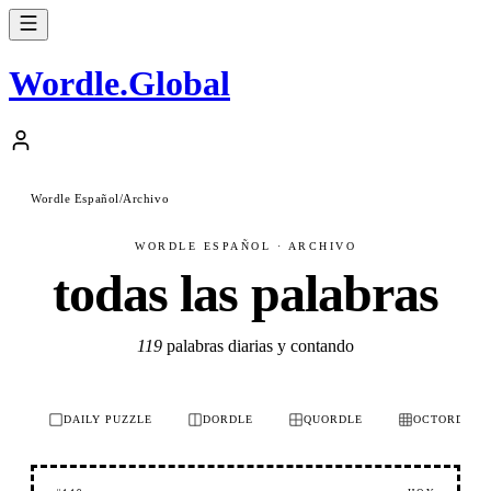
Wordle
.
Global
Wordle Español
/
Archivo
WORDLE ESPAÑOL · ARCHIVO
todas las palabras
119
palabras diarias y contando
DAILY PUZZLE
DORDLE
QUORDLE
OCTORDLE