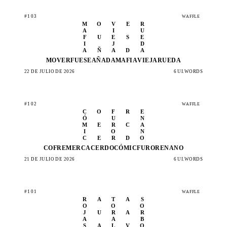
#103
WAFFLE
M
O
V
E
R
A
I
U
F
U
E
S
E
I
J
D
A
Ñ
A
D
A
MOVER
FUESE
AÑADA
MAFIA
VIEJA
RUEDA
22 DE JULIO DE 2026
6 UI.WORDS
#102
WAFFLE
C
O
F
R
E
Ó
U
N
M
E
R
C
A
I
O
N
C
E
R
D
O
COFRE
MERCA
CERDO
CÓMIC
FUROR
ENANO
21 DE JULIO DE 2026
6 UI.WORDS
#101
WAFFLE
R
A
T
A
S
O
O
O
J
U
R
A
R
A
A
B
S
A
L
V
O