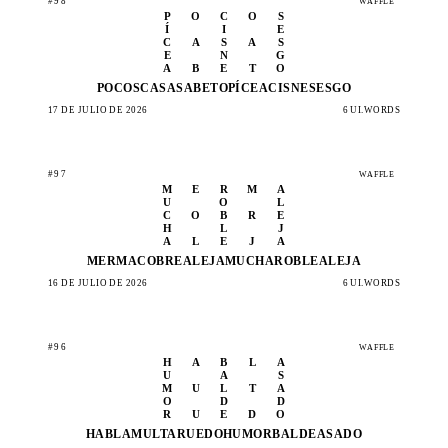
#98
WAFFLE
P
O
C
O
S
Í
I
E
C
A
S
A
S
E
N
G
A
B
E
T
O
POCOS
CASAS
ABETO
PÍCEA
CISNE
SESGO
17 DE JULIO DE 2026
6 UI.WORDS
#97
WAFFLE
M
E
R
M
A
U
O
L
C
O
B
R
E
H
L
J
A
L
E
J
A
MERMA
COBRE
ALEJA
MUCHA
ROBLE
ALEJA
16 DE JULIO DE 2026
6 UI.WORDS
#96
WAFFLE
H
A
B
L
A
U
A
S
M
U
L
T
A
O
D
D
R
U
E
D
O
HABLA
MULTA
RUEDO
HUMOR
BALDE
ASADO