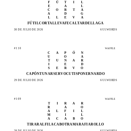
F
Ú
T
I
L
E
A
L
C
O
R
T
A
A
D
G
L
L
E
V
A
FÚTIL
CORTA
LLEVA
FECAL
TARDE
LLAGA
30 DE JULIO DE 2026
6 UI.WORDS
#110
WAFFLE
C
A
P
Ó
N
U
O
A
T
U
N
A
R
I
E
D
S
E
R
V
O
CAPÓN
TUNAR
SERVO
CUTIS
PONER
NARDO
29 DE JULIO DE 2026
6 UI.WORDS
#109
WAFFLE
T
I
R
A
R
R
A
O
A
L
F
I
L
M
I
L
A
C
A
B
O
TIRAR
ALFIL
ACABO
TRAMA
RAFIA
ROLLO
28 DE JULIO DE 2026
6 UI.WORDS