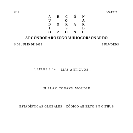
#90
WAFFLE
A
R
C
Ó
N
U
O
A
D
O
R
A
R
I
S
D
O
Z
O
N
O
ARCÓN
DORAR
OZONO
AUDIO
CORSO
NARDO
9 DE JULIO DE 2026
6 UI.WORDS
MÁS ANTIGUOS →
UI.PAGE 1 / 4
UI.PLAY_TODAYS_WORDLE
ESTADÍSTICAS GLOBALES
·
CÓDIGO ABIERTO EN GITHUB