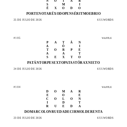
N
O
T
A
R
S
M
I
É
X
O
D
O
PORTE
NOTAR
ÉXODO
PENSÉ
RITMO
EBRIO
25 DE JULIO DE 2026
6 UI.WORDS
#105
WAFFLE
P
A
T
Á
N
A
Ó
I
T
O
R
P
E
A
A
T
S
E
X
T
O
PATÁN
TORPE
SEXTO
PATAS
TÓRAX
NIETO
24 DE JULIO DE 2026
6 UI.WORDS
#104
WAFFLE
D
O
M
A
R
E
O
E
C
O
L
O
N
I
D
T
R
U
E
D
A
DOMAR
COLON
RUEDA
DECIR
MOLDE
RENTA
23 DE JULIO DE 2026
6 UI.WORDS