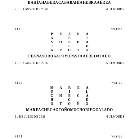
BAHÍA
HABER
ACABA
BAHÍA
HEBRA
AÉREA
2 DE AGOSTO DE 2026
6 UI.WORDS
#113
WAFFLE
P
E
A
N
A
A
É
T
S
O
R
D
A
T
E
D
A
P
O
Y
O
PEANA
SORDA
APOYO
PASTA
AÉREO
ATADO
1 DE AGOSTO DE 2026
6 UI.WORDS
#112
WAFFLE
M
A
R
E
A
U
I
L
C
H
E
C
A
H
G
D
O
T
O
Ñ
O
MAREA
CHECA
OTOÑO
MUCHO
RIEGO
ALADO
31 DE JULIO DE 2026
6 UI.WORDS
#111
WAFFLE