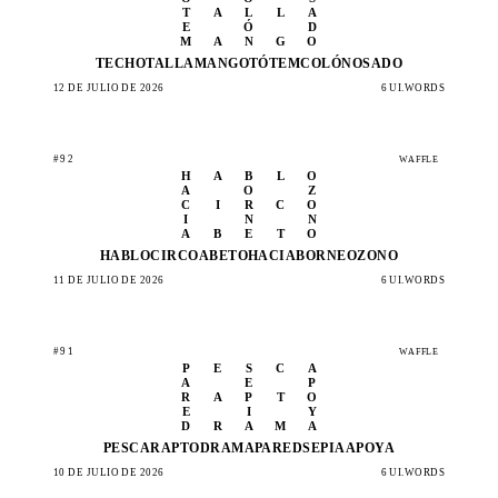
T
A
L
L
A
E
Ó
D
M
A
N
G
O
TECHO
TALLA
MANGO
TÓTEM
COLÓN
OSADO
12 DE JULIO DE 2026
6 UI.WORDS
#92
WAFFLE
H
A
B
L
O
A
O
Z
C
I
R
C
O
I
N
N
A
B
E
T
O
HABLO
CIRCO
ABETO
HACIA
BORNE
OZONO
11 DE JULIO DE 2026
6 UI.WORDS
#91
WAFFLE
P
E
S
C
A
A
E
P
R
A
P
T
O
E
I
Y
D
R
A
M
A
PESCA
RAPTO
DRAMA
PARED
SEPIA
APOYA
10 DE JULIO DE 2026
6 UI.WORDS