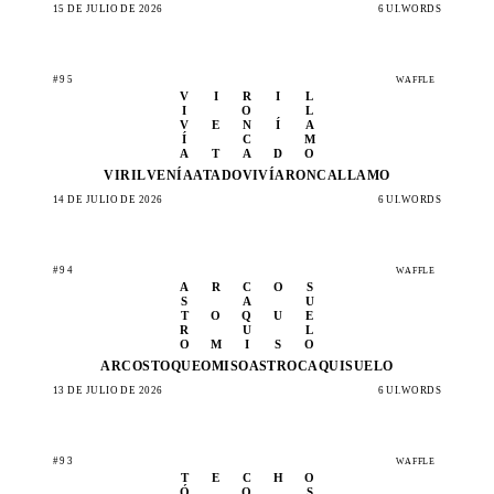
15 DE JULIO DE 2026
6 UI.WORDS
#95
WAFFLE
V
I
R
I
L
I
O
L
V
E
N
Í
A
Í
C
M
A
T
A
D
O
VIRIL
VENÍA
ATADO
VIVÍA
RONCA
LLAMO
14 DE JULIO DE 2026
6 UI.WORDS
#94
WAFFLE
A
R
C
O
S
S
A
U
T
O
Q
U
E
R
U
L
O
M
I
S
O
ARCOS
TOQUE
OMISO
ASTRO
CAQUI
SUELO
13 DE JULIO DE 2026
6 UI.WORDS
#93
WAFFLE
T
E
C
H
O
Ó
O
S