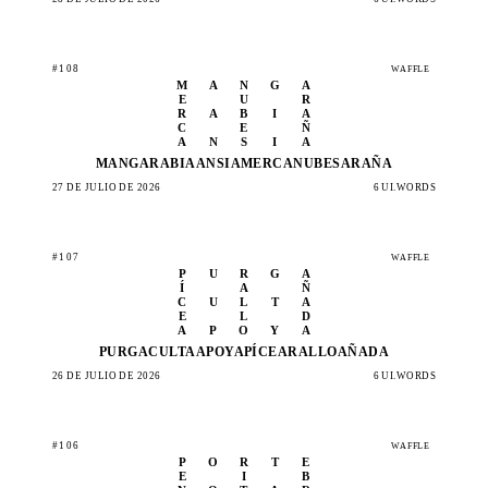
#108
WAFFLE
M
A
N
G
A
E
U
R
R
A
B
I
A
C
E
Ñ
A
N
S
I
A
MANGA
RABIA
ANSIA
MERCA
NUBES
ARAÑA
27 DE JULIO DE 2026
6 UI.WORDS
#107
WAFFLE
P
U
R
G
A
Í
A
Ñ
C
U
L
T
A
E
L
D
A
P
O
Y
A
PURGA
CULTA
APOYA
PÍCEA
RALLO
AÑADA
26 DE JULIO DE 2026
6 UI.WORDS
#106
WAFFLE
P
O
R
T
E
E
I
B