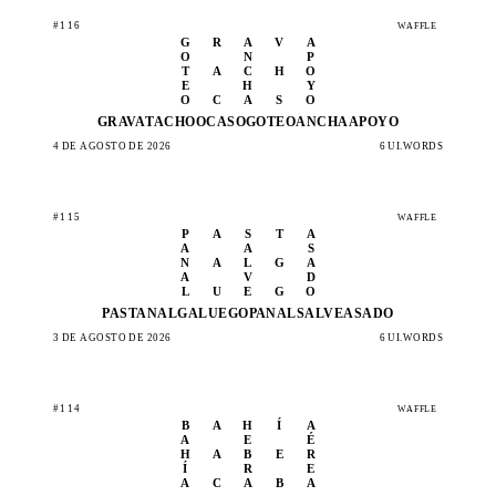
#116
WAFFLE
G
R
A
V
A
O
N
P
T
A
C
H
O
E
H
Y
O
C
A
S
O
GRAVA
TACHO
OCASO
GOTEO
ANCHA
APOYO
4 DE AGOSTO DE 2026
6 UI.WORDS
#115
WAFFLE
P
A
S
T
A
A
A
S
N
A
L
G
A
A
V
D
L
U
E
G
O
PASTA
NALGA
LUEGO
PANAL
SALVE
ASADO
3 DE AGOSTO DE 2026
6 UI.WORDS
#114
WAFFLE
B
A
H
Í
A
A
E
É
H
A
B
E
R
Í
R
E
A
C
A
B
A