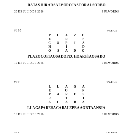
RATAS
JURAR
SALVO
ROJAS
TORAL
SORBO
20 DE JULIO DE 2026
6 UI.WORDS
#100
WAFFLE
P
L
A
Z
O
E
R
S
C
O
P
I
A
H
Í
D
O
S
A
D
O
PLAZO
COPIA
OSADO
PECHO
ARPÍA
OSADO
19 DE JULIO DE 2026
6 UI.WORDS
#99
WAFFLE
L
L
A
G
A
E
O
N
P
A
R
E
S
R
T
I
A
C
A
B
A
LLAGA
PARES
ACABA
LEPRA
AORTA
ANSIA
18 DE JULIO DE 2026
6 UI.WORDS