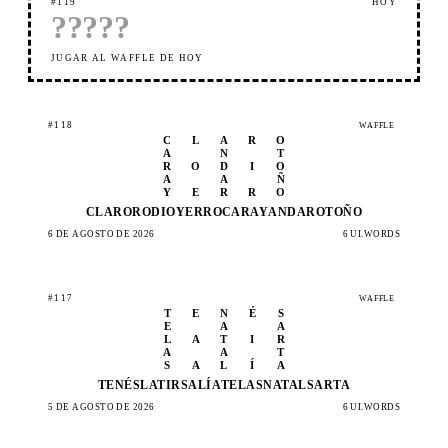
#119
HOY
?
?
?
?
?
JUGAR AL WAFFLE DE HOY
#118
WAFFLE
C
L
A
R
O
A
N
T
R
O
D
I
O
A
A
Ñ
Y
E
R
R
O
CLARO
RODIO
YERRO
CARAY
ANDAR
OTOÑO
6 DE AGOSTO DE 2026
6 UI.WORDS
#117
WAFFLE
T
E
N
É
S
E
A
A
L
A
T
I
R
A
A
T
S
A
L
Í
A
TENÉS
LATIR
SALÍA
TELAS
NATAL
SARTA
5 DE AGOSTO DE 2026
6 UI.WORDS