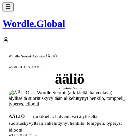
Wordle
.
Global
Wordle Suomi
/
Arkisto
/
ÄÄLIÖ
WORDLE SUOMI
ääliö
5 kirjainta
·
Suomi
ÄÄLIÖ
—
(arkikieltä, halventava) älylliseltä
suorituskyvyltään alikehittynyt henkilö, tomppeli, typerys,
idiootti
WIKTIONARY →