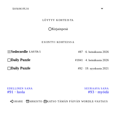
SANAKIRJA
LÖYTYY KOHTEISTA
Kirjainpesä
ESIINTYI KOHTEISSA
Sedecordle
#87 · 6. heinäkuuta 2026
LAUTA 5
Daily Puzzle
#1841 · 4. heinäkuuta 2026
Daily Puzzle
#92 · 19. syyskuuta 2021
EDELLINEN SANA
SEURAAVA SANA
#91 · luola
#93 · myödä
·
·
SHARE
ARKISTO
KATSO TÄMÄN PÄIVÄN WORDLE-VASTAUS