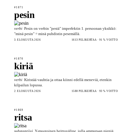
#1871
pesin
verbi
Pesin on verbin "pestä" imperfektin 1. persoonan yksikkö:
"minä pesin" = minä puhdistin pesemällä.
3. ELOKUUTA 2026
1613 PELIKERTAA · 91 % VOITTO
#1870
kiriä
verbi
Kiristää vauhtia ja ottaa kiinni edellä meneviä, etenkin
kilpailun lopussa.
2. ELOKUUTA 2026
1588 PELIKERTAA · 93 % VOITTO
#1869
ritsa
substantiivi
Y-muotoinen heittoväline, jolla ammutaan pieniä