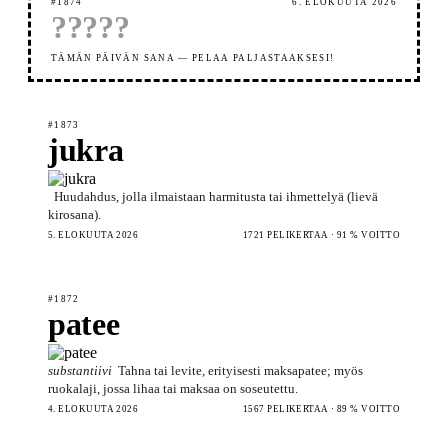
#1874
6. ELOKUUTA 2026
?
?
?
?
?
TÄMÄN PÄIVÄN SANA — PELAA PALJASTAAKSESI!
#1873
jukra
Huudahdus, jolla ilmaistaan harmitusta tai ihmettelyä (lievä
kirosana).
5. ELOKUUTA 2026
1721 PELIKERTAA · 91 % VOITTO
#1872
patee
substantiivi
Tahna tai levite, erityisesti maksapatee; myös
ruokalaji, jossa lihaa tai maksaa on soseutettu.
4. ELOKUUTA 2026
1567 PELIKERTAA · 89 % VOITTO