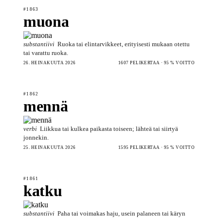
#1863
muona
substantiivi
Ruoka tai elintarvikkeet, erityisesti mukaan otettu
tai varattu ruoka.
26. HEINÄKUUTA 2026
1607 PELIKERTAA · 95 % VOITTO
#1862
mennä
verbi
Liikkua tai kulkea paikasta toiseen; lähteä tai siirtyä
jonnekin.
25. HEINÄKUUTA 2026
1595 PELIKERTAA · 95 % VOITTO
#1861
katku
substantiivi
Paha tai voimakas haju, usein palaneen tai käryn