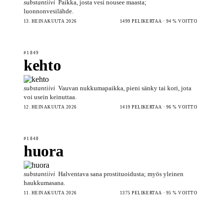
substantiivi
Paikka, josta vesi nousee maasta;
luonnonvesilähde.
13. HEINÄKUUTA 2026
1499 PELIKERTAA · 94 % VOITTO
#1849
kehto
substantiivi
Vauvan nukkumapaikka, pieni sänky tai kori, jota
voi usein keinuttaa.
12. HEINÄKUUTA 2026
1419 PELIKERTAA · 96 % VOITTO
#1848
huora
substantiivi
Halventava sana prostituoidusta; myös yleinen
haukkumasana.
11. HEINÄKUUTA 2026
1375 PELIKERTAA · 95 % VOITTO