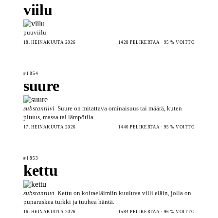
viilu
puuviilu
18. HEINÄKUUTA 2026
1428 PELIKERTAA · 95 % VOITTO
#1854
suure
substantiivi
Suure on mitattava ominaisuus tai määrä, kuten
pituus, massa tai lämpötila.
17. HEINÄKUUTA 2026
1446 PELIKERTAA · 95 % VOITTO
#1853
kettu
substantiivi
Kettu on koiraeläimiin kuuluva villi eläin, jolla on
punaruskea turkki ja tuuhea häntä.
16. HEINÄKUUTA 2026
1584 PELIKERTAA · 96 % VOITTO