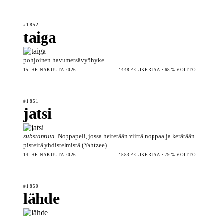
#1852
taiga
pohjoinen havumetsävyöhyke
15. HEINÄKUUTA 2026
1448 PELIKERTAA · 68 % VOITTO
#1851
jatsi
substantiivi
Noppapeli, jossa heitetään viittä noppaa ja kerätään
pisteitä yhdistelmistä (Yahtzee).
14. HEINÄKUUTA 2026
1583 PELIKERTAA · 79 % VOITTO
#1850
lähde