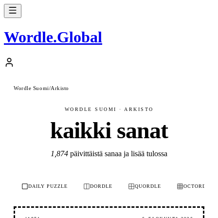
Wordle
.
Global
Wordle Suomi
/
Arkisto
WORDLE SUOMI · ARKISTO
kaikki sanat
1,874
päivittäistä sanaa ja lisää tulossa
DAILY PUZZLE
DORDLE
QUORDLE
OCTORDLE