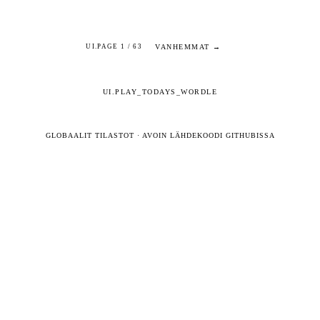
VANHEMMAT →
UI.PAGE 1 / 63
UI.PLAY_TODAYS_WORDLE
GLOBAALIT TILASTOT
·
AVOIN LÄHDEKOODI GITHUBISSA