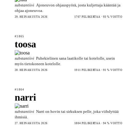
substantiivi
Ajoneuvon ohjauspyörä, josta kuljettaja kääntää ja
ohjaa ajoneuvoa.
29. HEINÄKUUTA 2026
1707 PELIKERTAA · 93 % VOITTO
#1865
toosa
substantiivi
Puhekielinen sana laatikolle tai kotelolle, usein
myös tietokoneen kotelolle.
28. HEINÄKUUTA 2026
1911 PELIKERTAA · 91 % VOITTO
#1864
narri
substantiivi
Narri on hovin tai sirkuksen pelle, joka viihdyttää
ihmisiä.
27. HEINÄKUUTA 2026
1804 PELIKERTAA · 94 % VOITTO