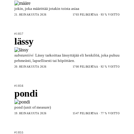
jokin, joka määrittää jotakin toista asiaa
21. HEINÄKUUTA 2026
1703 PELIKERTAA · 93 % VOITTO
#1857
lässy
substantiivi
Lässy tarkoittaa lässyttäjää eli henkilöä, joka puhuu
pehmeästi, lapsellisesti tai höpöttäen.
20. HEINÄKUUTA 2026
1700 PELIKERTAA · 92 % VOITTO
#1856
pondi
pond (unit of measure)
19. HEINÄKUUTA 2026
1547 PELIKERTAA · 77 % VOITTO
#1855