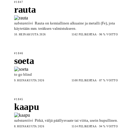
#1847
rauta
substantiivi
Rauta on kemiallinen alkuaine ja metalli (Fe), jota
käytetään mm. teräksen valmistukseen.
10. HEINÄKUUTA 2026
1562 PELIKERTAA · 96 % VOITTO
#1846
soeta
to go blind
9. HEINÄKUUTA 2026
1500 PELIKERTAA · 87 % VOITTO
#1845
kaapu
substantiivi
Pitkä, väljä päällysvaate tai viitta, usein hupullinen.
8. HEINÄKUUTA 2026
1514 PELIKERTAA · 94 % VOITTO