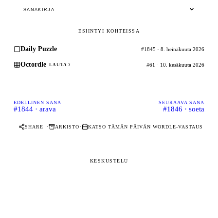
SANAKIRJA
ESIINTYI KOHTEISSA
Daily Puzzle
#1845 · 8. heinäkuuta 2026
Octordle
#61 · 10. kesäkuuta 2026
LAUTA 7
EDELLINEN SANA
SEURAAVA SANA
#1844 · arava
#1846 · soeta
·
·
SHARE
ARKISTO
KATSO TÄMÄN PÄIVÄN WORDLE-VASTAUS
KESKUSTELU