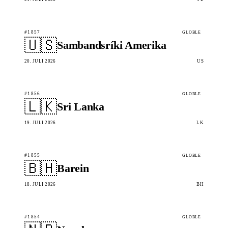
#1857
GLOBLE
🇺🇸
Sambandsríki Amerika
20. JULI 2026
US
#1856
GLOBLE
🇱🇰
Sri Lanka
19. JULI 2026
LK
#1855
GLOBLE
🇧🇭
Barein
18. JULI 2026
BH
#1854
GLOBLE