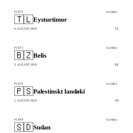
#1872
GLOBLE
🇹🇱
Eysturtimor
4. AUGUST 2026
TL
#1871
GLOBLE
🇧🇿
Belis
3. AUGUST 2026
BZ
#1870
GLOBLE
🇵🇸
Palestinskt landøki
2. AUGUST 2026
PS
#1869
GLOBLE
🇸🇩
Sudan