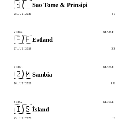
🇸🇹
Sao Tome & Prinsipi
28. JULI 2026
ST
#1864
GLOBLE
🇪🇪
Estland
27. JULI 2026
EE
#1863
GLOBLE
🇿🇲
Sambia
26. JULI 2026
ZM
#1862
GLOBLE
🇮🇸
Ísland
25. JULI 2026
IS