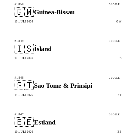
#1850
GLOBLE
🇬🇼
Guinea-Bissau
13. JULI 2026
GW
#1849
GLOBLE
🇮🇸
Ísland
12. JULI 2026
IS
#1848
GLOBLE
🇸🇹
Sao Tome & Prinsipi
11. JULI 2026
ST
#1847
GLOBLE
🇪🇪
Estland
10. JULI 2026
EE