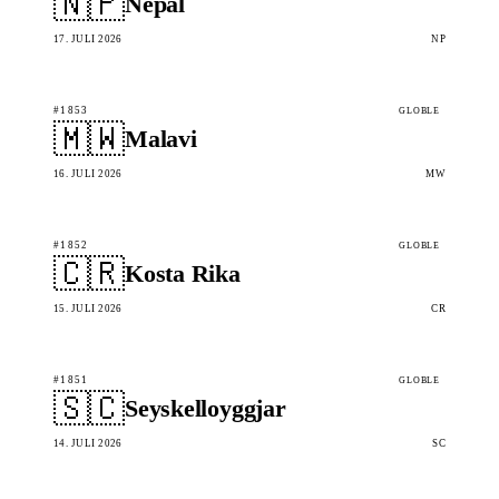
🇳🇵
Nepal
17. JULI 2026
NP
#1853
GLOBLE
🇲🇼
Malavi
16. JULI 2026
MW
#1852
GLOBLE
🇨🇷
Kosta Rika
15. JULI 2026
CR
#1851
GLOBLE
🇸🇨
Seyskelloyggjar
14. JULI 2026
SC