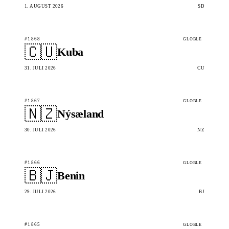
1. AUGUST 2026
SD
#1868
GLOBLE
🇨🇺
Kuba
31. JULI 2026
CU
#1867
GLOBLE
🇳🇿
Nýsæland
30. JULI 2026
NZ
#1866
GLOBLE
🇧🇯
Benin
29. JULI 2026
BJ
#1865
GLOBLE