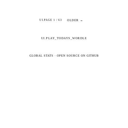
OLDER →
UI.PAGE 1 / 63
UI.PLAY_TODAYS_WORDLE
GLOBAL STATS
·
OPEN SOURCE ON GITHUB