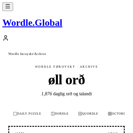
Wordle
.
Global
Wordle føroyskt
/
Archive
WORDLE FØROYSKT · ARCHIVE
øll orð
1,876
daglig orð og talandi
DAILY PUZZLE
DORDLE
QUORDLE
OCTORDLE