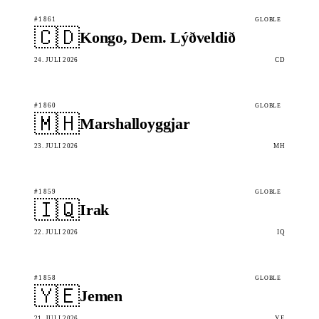
#1861
GLOBLE
🇨🇩
Kongo, Dem. Lýðveldið
24. JULI 2026
CD
#1860
GLOBLE
🇲🇭
Marshalloyggjar
23. JULI 2026
MH
#1859
GLOBLE
🇮🇶
Irak
22. JULI 2026
IQ
#1858
GLOBLE
🇾🇪
Jemen
21. JULI 2026
YE