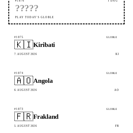
#1876
Í DAG
?
?
?
?
?
PLAY TODAY'S GLOBLE
#1875
GLOBLE
🇰🇮
Kiribati
7. AUGUST 2026
KI
#1874
GLOBLE
🇦🇴
Angola
6. AUGUST 2026
AO
#1873
GLOBLE
🇫🇷
Frakland
5. AUGUST 2026
FR