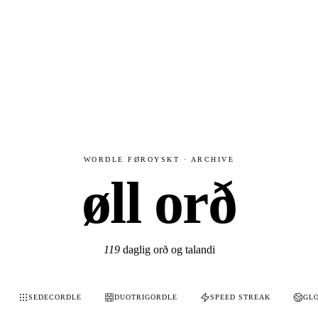
WORDLE FØROYSKT · ARCHIVE
øll orð
119
daglig orð og talandi
SEDECORDLE
DUOTRIGORDLE
SPEED STREAK
GL