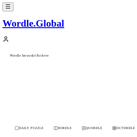
Wordle
.
Global
Wordle føroyskt
/
Archive
DAILY PUZZLE
DORDLE
QUORDLE
OCTORDLE