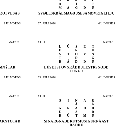
A
I
J
M
A
G
D
U
ROT
VESAS
SVØLL
SKRÁL
MAGDU
SESAM
ØVRIG
LILJU
6 UI.WORDS
27. JULI 2026
6 UI.WORDS
#104
WAFFLE
WAFFLE
L
Ú
S
E
T
E
N
U
S
T
O
V
N
T
D
G
R
Á
D
D
U
M
NÝTAR
LÚSET
STOVN
RÁDDU
LESTR
SNODD
TUNGU
6 UI.WORDS
23. JULI 2026
6 UI.WORDS
#100
WAFFLE
WAFFLE
S
I
N
A
R
I
Á
Á
G
N
A
D
D
U
S
D
R
Ú
T
M
U
AKN
TOTAÐ
SINAR
GNADD
RÚTMU
SIGUR
NÁAST
RÁDDU