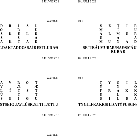
6 UI.WORDS
20. JULI 2026
#97
WAFFLE
D
R
Í
S
L
S
E
T
I
R
O
R
U
M
Í
U
S
K
E
L
D
Á
L
M
U
R
S
S
A
U
A
A
A
K
T
A
Ð
M
U
N
A
Ð
LD
AKTAÐ
DOSSA
ÍREST
LUDAÐ
SETIR
ÁLMUR
MUNAÐ
SMÁU
RURAÐ
6 UI.WORDS
16. JULI 2026
#93
WAFFLE
A
V
R
O
T
T
Y
G
I
L
V
Æ
Æ
Ý
N
O
L
Í
T
S
T
F
R
A
K
K
Ú
T
T
U
L
K
S
E
I
G
U
S
I
L
D
A
TST
SEIGU
AVLÚS
RÆTTI
TÆTTU
TYGIL
FRAKK
SILDA
TÝFUS
GN
6 UI.WORDS
12. JULI 2026
WAFFLE