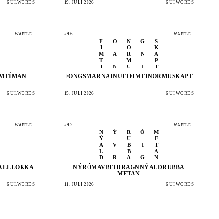
6 UI.WORDS
19. JULI 2026
6 UI.WORDS
#96
WAFFLE
WAFFLE
F
O
N
G
S
I
O
K
M
A
R
N
A
T
M
P
I
N
U
I
T
M
TÍMAN
FONGS
MARNA
INUIT
FIMTI
NORMU
SKAPT
6 UI.WORDS
15. JULI 2026
6 UI.WORDS
#92
WAFFLE
WAFFLE
N
Ý
R
Ó
M
Ý
U
E
A
V
B
I
T
L
B
A
D
R
A
G
N
ALL
LOKKA
NÝRÓM
AVBIT
DRAGN
NÝALD
RUBBA
METAN
6 UI.WORDS
11. JULI 2026
6 UI.WORDS