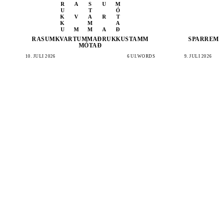
R
A
S
U
M
U
T
Ó
K
V
A
R
T
K
M
A
U
M
M
A
Ð
RASUM
KVART
UMMAÐ
RUKKU
STAMM
SPARR
EM
MÓTAÐ
10. JULI 2026
6 UI.WORDS
9. JULI 2026