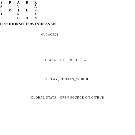
S
P
A
R
R
P
V
Á
E
M
I
L
S
I
N
A
S
I
D
O
N
ILS
SIDON
SPEIS
AVIND
RÁSAN
6 UI.WORDS
OLDER →
UI.PAGE 1 / 4
UI.PLAY_TODAYS_WORDLE
GLOBAL STATS
·
OPEN SOURCE ON GITHUB