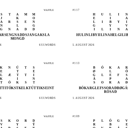
#117
WAFFLE
S
T
A
M
M
H
U
L
I
N
J
K
O
E
I
A
A
R
S
E
N
L
I
B
Y
I
N
L
G
G
Y
V
G
N
A
D
D
I
L
I
N
A
ARSEN
GNADD
SJANG
AKSLA
HULIN
LIBYI
ILINA
HELGI
LI
MONGD
6
6 UI.WORDS
5. AUGUST 2026
#113
WAFFLE
K
N
Ú
T
S
B
Ó
K
A
R
E
T
E
Ø
L
Ó
L
Æ
T
T
I
G
L
E
F
S
K
I
N
Á
P
A
T
Ó
K
S
T
S
O
R
A
Ð
TTI
TÓKST
KELKT
ÚTTIK
SEINT
BÓKAR
GLEFS
SORAÐ
BØGÁ
RÓSAÐ
6
6 UI.WORDS
1. AUGUST 2026
#109
WAFFLE
S
K
O
R
D
P
L
Ó
G
V
V
Y
Ý
R
B
E
A
R
S
E
N
O
V
R
Á
S