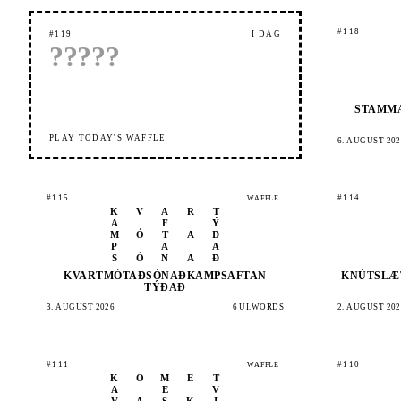
#118
#119
Í DAG
?
?
?
?
?
STAMM
PLAY TODAY'S WAFFLE
6. AUGUST 202
#115
#114
WAFFLE
K
V
A
R
T
A
F
Ý
M
Ó
T
A
Ð
P
A
A
S
Ó
N
A
Ð
KVART
MÓTAÐ
SÓNAÐ
KAMPS
AFTAN
KNÚTS
LÆ
TÝÐAÐ
3. AUGUST 2026
6 UI.WORDS
2. AUGUST 202
#111
#110
WAFFLE
K
O
M
E
T
A
E
V
V
A
S
K
I