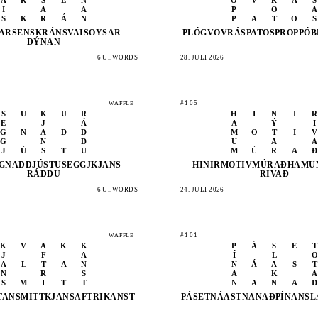
I
A
A
P
O
A
S
K
R
Á
N
P
A
T
O
S
ARSEN
SKRÁN
SVAIS
OYSAR
PLÓGV
OVRÁS
PATOS
PROPP
ÓB
DÝNAN
6 UI.WORDS
28. JULI 2026
#105
WAFFLE
S
U
K
U
R
H
I
N
I
R
E
J
Á
A
Ý
I
G
N
A
D
D
M
O
T
I
V
G
N
D
U
A
A
J
Ú
S
T
U
M
Ú
R
A
Ð
GNADD
JÚSTU
SEGGJ
KJANS
HINIR
MOTIV
MÚRAÐ
HAMU
RÁDDU
RIVAÐ
6 UI.WORDS
24. JULI 2026
#101
WAFFLE
K
V
A
K
K
P
Á
S
E
T
J
F
A
Í
L
O
A
L
T
A
N
N
Á
A
S
T
N
R
S
A
K
A
S
M
I
T
T
N
A
N
A
Ð
TAN
SMITT
KJANS
AFTRI
KANST
PÁSET
NÁAST
NANAÐ
PÍNAN
SL