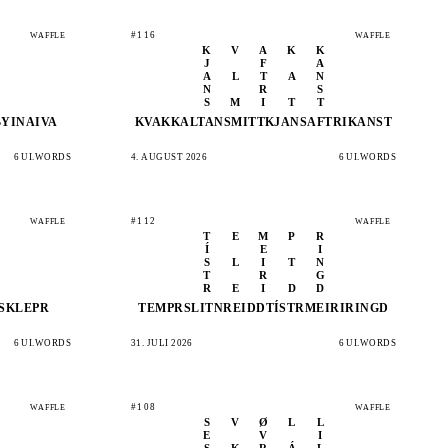
#116
WAFFLE
WAFFLE
K
V
A
K
K
J
F
A
A
L
T
A
N
N
R
S
S
M
I
T
T
BYI
NAIVA
KVAKK
ALTAN
SMITT
KJANS
AFTRI
KANST
6 UI.WORDS
4. AUGUST 2026
6 UI.WORDS
#112
WAFFLE
WAFFLE
T
E
M
P
R
Í
E
I
S
L
I
T
N
T
R
G
R
E
I
D
D
S
KLEPR
TEMPR
SLITN
REIDD
TÍSTR
MEIRI
RINGD
6 UI.WORDS
31. JULI 2026
6 UI.WORDS
#108
WAFFLE
WAFFLE
S
V
Ø
L
L
E
V
I
S
K
R
Á
L