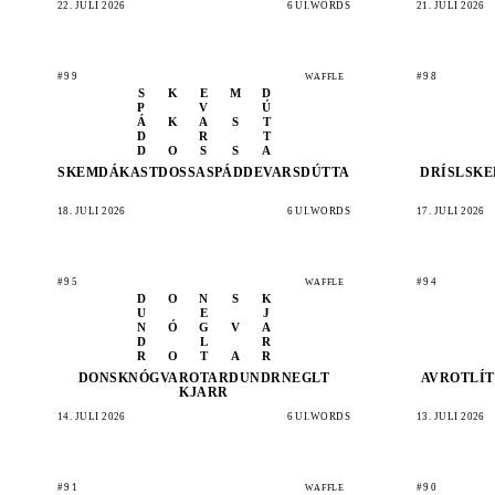
22. JULI 2026
6 UI.WORDS
21. JULI 2026
#99
#98
WAFFLE
S
K
E
M
D
P
V
Ú
Á
K
A
S
T
D
R
T
D
O
S
S
A
SKEMD
ÁKAST
DOSSA
SPÁDD
EVARS
DÚTTA
DRÍSL
SKE
18. JULI 2026
6 UI.WORDS
17. JULI 2026
#95
#94
WAFFLE
D
O
N
S
K
U
E
J
N
Ó
G
V
A
D
L
R
R
O
T
A
R
DONSK
NÓGVA
ROTAR
DUNDR
NEGLT
AVROT
LÍ
KJARR
14. JULI 2026
6 UI.WORDS
13. JULI 2026
#91
#90
WAFFLE