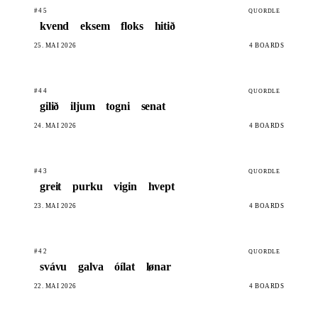
#45
QUORDLE
kvend
eksem
floks
hitið
25. MAI 2026
4 BOARDS
#44
QUORDLE
gilið
iljum
togni
senat
24. MAI 2026
4 BOARDS
#43
QUORDLE
greit
purku
vigin
hvept
23. MAI 2026
4 BOARDS
#42
QUORDLE
svávu
galva
óílat
lønar
22. MAI 2026
4 BOARDS