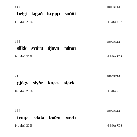
#37
QUORDLE
belgi
lagað
krøpp
snúði
17. MAI 2026
4 BOARDS
#36
QUORDLE
slikk
sváru
ájavn
minør
16. MAI 2026
4 BOARDS
#35
QUORDLE
gjógv
slyðr
knøss
størk
15. MAI 2026
4 BOARDS
#34
QUORDLE
tempr
óláta
boðar
snotr
14. MAI 2026
4 BOARDS