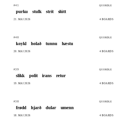
#41
QUORDLE
purku
stulk
strít
slútt
21. MAI 2026
4 BOARDS
#40
QUORDLE
koykl
holað
tunnu
hæstu
20. MAI 2026
4 BOARDS
#39
QUORDLE
slikk
polit
irans
retur
19. MAI 2026
4 BOARDS
#38
QUORDLE
frødd
hjarð
dular
umenn
18. MAI 2026
4 BOARDS