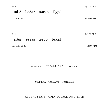
#33
QUORDLE
tølað
boðar
narko
blygd
13. MAI 2026
4 BOARDS
#32
QUORDLE
ertur
ovrás
trøpp
bakál
12. MAI 2026
4 BOARDS
← NEWER
OLDER →
UI.PAGE 3 / 5
UI.PLAY_TODAYS_WORDLE
GLOBAL STATS
·
OPEN SOURCE ON GITHUB