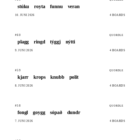
stúku
royta
funnu
veran
10. JUNI 2026
4 BOARDS
#60
QUORDLE
plagg
ringd
týggj
nýtti
9. JUNI 2026
4 BOARDS
#59
QUORDLE
kjarr
krops
knubb
polit
8. JUNI 2026
4 BOARDS
#58
QUORDLE
fongl
goygg
sópað
dundr
7. JUNI 2026
4 BOARDS