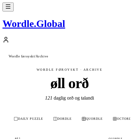
Wordle
.
Global
Wordle føroyskt
/
Archive
WORDLE FØROYSKT · ARCHIVE
øll orð
121
daglig orð og talandi
DAILY PUZZLE
DORDLE
QUORDLE
OCTORDLE
#61
QUORDLE