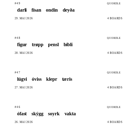
#49
QUORDLE
darli
físan
ondin
deyða
29. MAI 2026
4 BOARDS
#48
QUORDLE
figur
trøpp
pensl
bíbli
28. MAI 2026
4 BOARDS
#47
QUORDLE
lúgvi
óviss
klepr
tæris
27. MAI 2026
4 BOARDS
#46
QUORDLE
ófast
skýgg
soyrk
vakta
26. MAI 2026
4 BOARDS