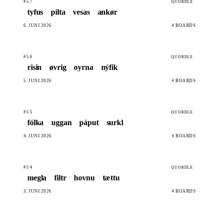
#57
QUORDLE
tyfus
pílta
vesas
ankør
6. JUNI 2026
4 BOARDS
#56
QUORDLE
risin
øvrig
oyrna
nýfik
5. JUNI 2026
4 BOARDS
#55
QUORDLE
fólka
uggan
páput
surkl
4. JUNI 2026
4 BOARDS
#54
QUORDLE
megla
filtr
hovnu
tættu
3. JUNI 2026
4 BOARDS