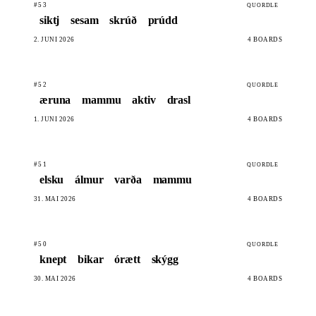
#53
QUORDLE
siktj
sesam
skrúð
prúdd
2. JUNI 2026
4 BOARDS
#52
QUORDLE
æruna
mammu
aktiv
drasl
1. JUNI 2026
4 BOARDS
#51
QUORDLE
elsku
álmur
varða
mammu
31. MAI 2026
4 BOARDS
#50
QUORDLE
knept
bikar
órætt
skýgg
30. MAI 2026
4 BOARDS