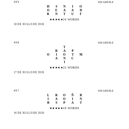
#99
SQUAREDLE
H
S
N
I
O
O
E
A
A
D
R
N
T
U
F
★
★
★
★
★
24 WORDS
18 DE XULLO DE 2026
#98
SQUAREDLE
T
R
A
P
O
I
O
T
M
A
N
C
I
★
★
★
★
★
23 WORDS
17 DE XULLO DE 2026
#97
SQUAREDLE
L
R
O
Ñ
R
I
A
O
I
N
B
S
P
A
T
★
★
★
★
★
19 WORDS
16 DE XULLO DE 2026