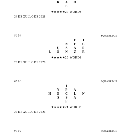
R
A
O
E
★
★
★
★
★
27 WORDS
24 DE XULLO DE 2026
#104
SQUAREDLE
E
I
N
E
C
U
S
A
R
L
Ó
N
Z
R
★
★
★
★
★
20 WORDS
23 DE XULLO DE 2026
#103
SQUAREDLE
I
Y
P
A
H
O
C
L
N
S
S
A
F
★
★
★
★
★
21 WORDS
22 DE XULLO DE 2026
#102
SQUAREDLE