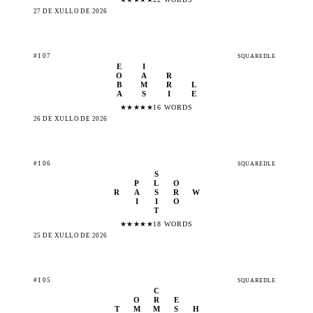
27 DE XULLO DE 2026
#107
SQUAREDLE
E
I
O
A
R
B
M
R
L
A
S
I
E
★
★
★
★
★
16 WORDS
26 DE XULLO DE 2026
#106
SQUAREDLE
S
P
L
O
R
A
S
R
W
I
I
O
T
★
★
★
★
★
18 WORDS
25 DE XULLO DE 2026
#105
SQUAREDLE
C
O
R
E
T
M
M
S
H