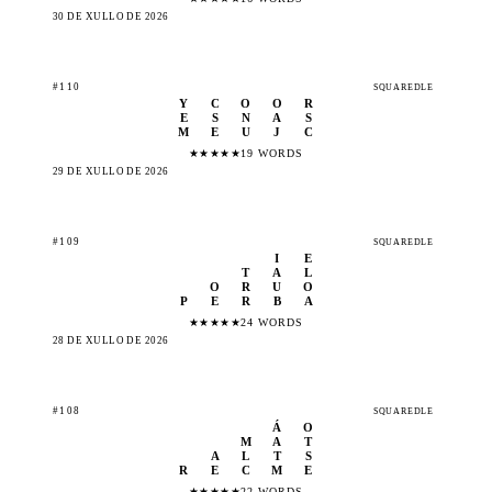
30 DE XULLO DE 2026
#110
SQUAREDLE
Y
C
O
O
R
E
S
N
A
S
M
E
U
J
C
★
★
★
★
★
19 WORDS
29 DE XULLO DE 2026
#109
SQUAREDLE
I
E
T
A
L
O
R
U
O
P
E
R
B
A
★
★
★
★
★
24 WORDS
28 DE XULLO DE 2026
#108
SQUAREDLE
Á
O
M
A
T
A
L
T
S
R
E
C
M
E
★
★
★
★
★
22 WORDS