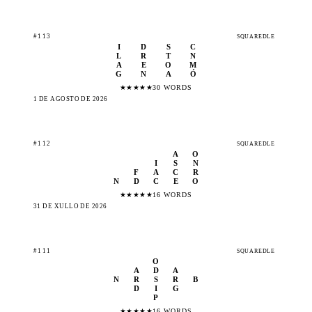
#113
SQUAREDLE
I
D
S
C
L
R
T
N
A
E
O
M
G
N
A
Ó
★
★
★
★
★
30 WORDS
1 DE AGOSTO DE 2026
#112
SQUAREDLE
A
O
I
S
N
F
A
C
R
N
D
C
E
O
★
★
★
★
★
16 WORDS
31 DE XULLO DE 2026
#111
SQUAREDLE
O
A
D
A
N
R
S
R
B
D
I
G
P
★
★
★
★
★
16 WORDS