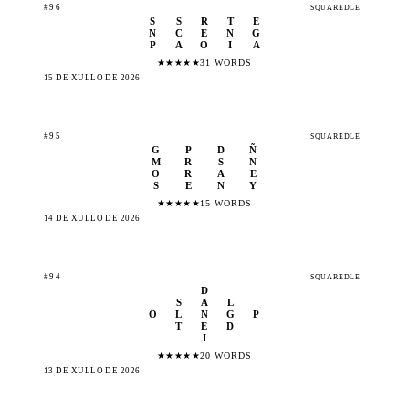
#96
SQUAREDLE
S
S
R
T
E
N
C
E
N
G
P
A
O
I
A
★
★
★
★
★
31 WORDS
15 DE XULLO DE 2026
#95
SQUAREDLE
G
P
D
Ñ
M
R
S
N
O
R
A
E
S
E
N
Y
★
★
★
★
★
15 WORDS
14 DE XULLO DE 2026
#94
SQUAREDLE
D
S
A
L
O
L
N
G
P
T
E
D
I
★
★
★
★
★
20 WORDS
13 DE XULLO DE 2026