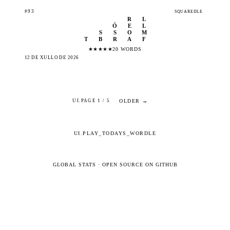
#93
SQUAREDLE
R
L
Ó
E
L
S
S
O
M
T
B
R
A
F
★
★
★
★
★
20 WORDS
12 DE XULLO DE 2026
OLDER →
UI.PAGE 1 / 5
UI.PLAY_TODAYS_WORDLE
GLOBAL STATS
·
OPEN SOURCE ON GITHUB