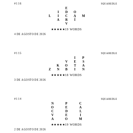
#116
SQUAREDLE
E
I
D
O
L
I
C
A
M
A
R
Í
V
★
★
★
★
★
19 WORDS
4 DE AGOSTO DE 2026
#115
SQUAREDLE
I
P
V
E
S
K
O
T
A
Z
N
B
I
N
★
★
★
★
★
18 WORDS
3 DE AGOSTO DE 2026
#114
SQUAREDLE
N
P
C
O
E
A
C
D
L
V
E
I
A
O
M
★
★
★
★
★
19 WORDS
2 DE AGOSTO DE 2026