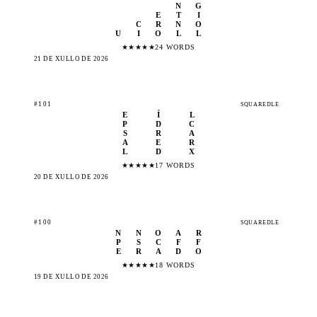
N
G
E
T
I
C
R
N
O
U
I
O
L
L
★
★
★
★
★
24 WORDS
21 DE XULLO DE 2026
#101
SQUAREDLE
E
Í
L
P
D
C
S
R
A
A
E
R
L
D
X
★
★
★
★
★
17 WORDS
20 DE XULLO DE 2026
#100
SQUAREDLE
N
N
O
A
R
P
S
C
F
F
E
R
A
D
O
★
★
★
★
★
18 WORDS
19 DE XULLO DE 2026