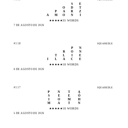
S
E
O
D
T
P
A
R
Z
A
M
O
N
I
★
★
★
★
★
35 WORDS
7 DE AGOSTO DE 2026
#118
SQUAREDLE
P
N
R
O
N
T
L
I
E
I
L
A
C
E
★
★
★
★
★
18 WORDS
6 DE AGOSTO DE 2026
#117
SQUAREDLE
P
N
T
A
S
E
E
Ó
I
O
M
H
M
A
T
N
★
★
★
★
★
18 WORDS
5 DE AGOSTO DE 2026