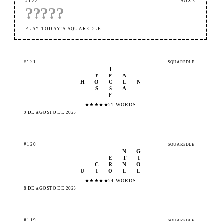
#122
HOXE
?
?
?
?
?
PLAY TODAY'S SQUAREDLE
#121
SQUAREDLE
I
Y
P
A
H
O
C
L
N
S
S
A
F
★
★
★
★
★
21 WORDS
9 DE AGOSTO DE 2026
#120
SQUAREDLE
N
G
E
T
I
C
R
N
O
U
I
O
L
L
★
★
★
★
★
24 WORDS
8 DE AGOSTO DE 2026
#119
SQUAREDLE