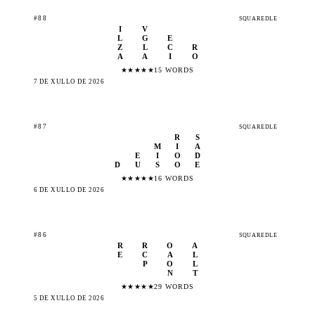
#88
SQUAREDLE
I
V
L
G
E
Z
L
C
R
A
A
I
O
★
★
★
★
★
15 WORDS
7 DE XULLO DE 2026
#87
SQUAREDLE
R
S
M
I
A
E
I
O
D
D
U
S
O
E
★
★
★
★
★
16 WORDS
6 DE XULLO DE 2026
#86
SQUAREDLE
R
R
O
A
E
C
A
L
P
O
L
N
T
★
★
★
★
★
29 WORDS
5 DE XULLO DE 2026