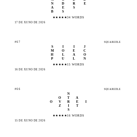
N
D
R
E
A
E
S
B
S
★
★
★
★
★
34 WORDS
17 DE XUÑO DE 2026
#67
SQUAREDLE
S
I
I
J
M
O
E
C
H
L
A
O
P
U
L
N
★
★
★
★
★
15 WORDS
16 DE XUÑO DE 2026
#66
SQUAREDLE
N
O
T
A
O
V
R
E
I
Z
I
T
S
★
★
★
★
★
16 WORDS
15 DE XUÑO DE 2026