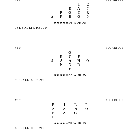
T
C
E
A
F
P
O
T
R
A
R
B
O
P
★
★
★
★
★
16 WORDS
10 DE XULLO DE 2026
#90
SQUAREDLE
O
R
C
E
S
A
A
H
O
N
N
R
É
★
★
★
★
★
22 WORDS
9 DE XULLO DE 2026
#89
SQUAREDLE
P
I
L
R
S
A
N
O
N
A
G
O
E
★
★
★
★
★
20 WORDS
8 DE XULLO DE 2026