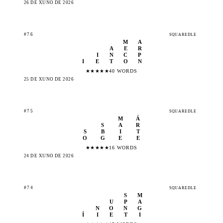
26 DE XUÑO DE 2026
#76
SQUAREDLE
M
A
A
E
R
I
N
C
P
I
E
T
O
N
★
★
★
★
★
40 WORDS
25 DE XUÑO DE 2026
#75
SQUAREDLE
M
Á
S
A
R
S
B
I
T
O
G
E
E
★
★
★
★
★
16 WORDS
24 DE XUÑO DE 2026
#74
SQUAREDLE
S
M
U
P
A
N
O
N
G
Í
I
E
T
I