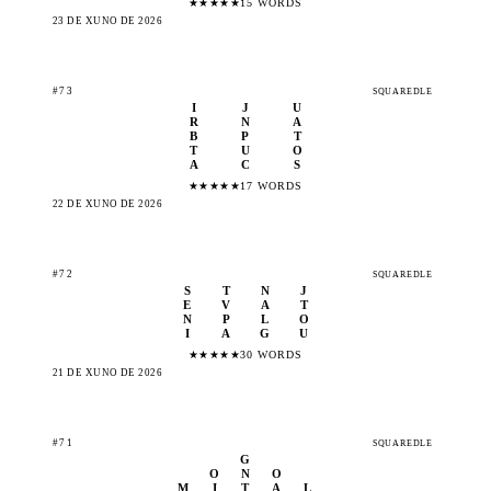
★
★
★
★
★
15 WORDS
23 DE XUÑO DE 2026
#73
SQUAREDLE
I
J
U
R
N
A
B
P
T
T
U
O
A
C
S
★
★
★
★
★
17 WORDS
22 DE XUÑO DE 2026
#72
SQUAREDLE
S
T
N
J
E
V
A
T
N
P
L
O
I
A
G
U
★
★
★
★
★
30 WORDS
21 DE XUÑO DE 2026
#71
SQUAREDLE
G
O
N
O
M
I
T
A
L