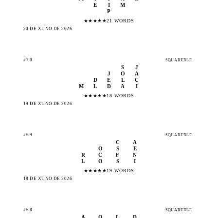
E
I
M
P
★
★
★
★
★
21 WORDS
20 DE XUÑO DE 2026
#70
SQUAREDLE
S
J
J
O
A
D
E
L
C
M
L
D
A
I
★
★
★
★
★
18 WORDS
19 DE XUÑO DE 2026
#69
SQUAREDLE
C
A
O
S
E
R
C
F
N
L
O
S
I
★
★
★
★
★
19 WORDS
18 DE XUÑO DE 2026
#68
SQUAREDLE
A
O
L
D