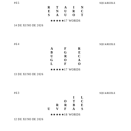
#65
SQUAREDLE
R
T
A
I
N
E
N
U
R
C
S
A
U
O
T
★
★
★
★
★
17 WORDS
14 DE XUÑO DE 2026
#64
SQUAREDLE
A
F
R
B
G
E
U
R
C
G
O
A
L
F
O
★
★
★
★
★
17 WORDS
13 DE XUÑO DE 2026
#63
SQUAREDLE
I
L
O
T
C
R
R
B
E
U
V
F
A
S
★
★
★
★
★
18 WORDS
12 DE XUÑO DE 2026