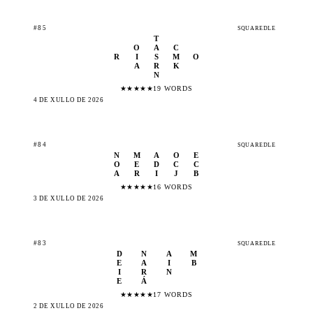
#85
SQUAREDLE
T
O
A
C
R
I
S
M
O
A
R
K
N
★
★
★
★
★
19 WORDS
4 DE XULLO DE 2026
#84
SQUAREDLE
N
M
A
O
E
O
E
D
C
C
A
R
I
J
B
★
★
★
★
★
16 WORDS
3 DE XULLO DE 2026
#83
SQUAREDLE
D
N
A
M
E
A
I
B
I
R
N
E
Á
★
★
★
★
★
17 WORDS
2 DE XULLO DE 2026