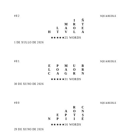
#82
SQUAREDLE
I
Ñ
M
R
T
L
A
O
E
H
T
V
L
A
★
★
★
★
★
25 WORDS
1 DE XULLO DE 2026
#81
SQUAREDLE
E
P
M
U
B
L
O
A
O
R
C
A
G
R
N
★
★
★
★
★
31 WORDS
30 DE XUÑO DE 2026
#80
SQUAREDLE
R
C
A
O
N
E
P
T
S
N
P
I
I
É
★
★
★
★
★
16 WORDS
29 DE XUÑO DE 2026