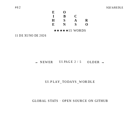
#62
SQUAREDLE
E
O
I
B
C
H
S
A
R
E
N
S
O
★
★
★
★
★
15 WORDS
11 DE XUÑO DE 2026
← NEWER
OLDER →
UI.PAGE 2 / 5
UI.PLAY_TODAYS_WORDLE
GLOBAL STATS
·
OPEN SOURCE ON GITHUB