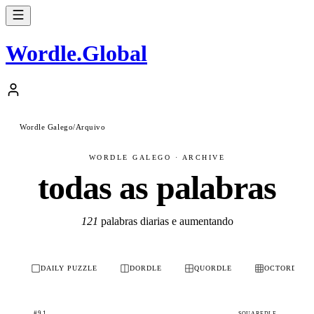
Wordle
.
Global
Wordle Galego
/
Arquivo
WORDLE GALEGO · ARCHIVE
todas as palabras
121
palabras diarias e aumentando
DAILY PUZZLE
DORDLE
QUORDLE
OCTORDLE
#91
SQUAREDLE