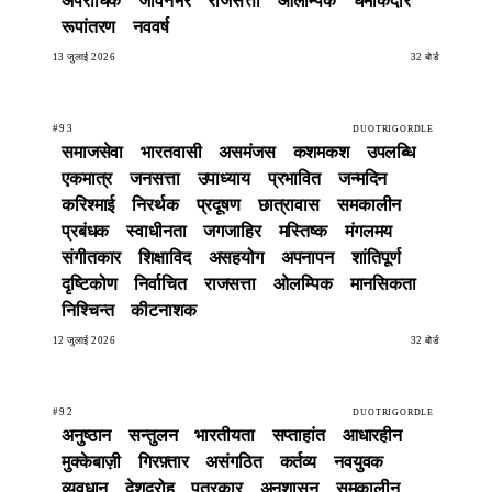
अपराधिक
जीवनभर
राजसत्ता
ओलम्पिक
धमाकेदार
रूपांतरण
नववर्ष
13 जुलाई 2026
32 बोर्ड
#93
DUOTRIGORDLE
समाजसेवा
भारतवासी
असमंजस
कशमकश
उपलब्धि
एकमात्र
जनसत्ता
उपाध्याय
प्रभावित
जन्मदिन
करिश्माई
निरर्थक
प्रदूषण
छात्रावास
समकालीन
प्रबंधक
स्वाधीनता
जगजाहिर
मस्तिष्क
मंगलमय
संगीतकार
शिक्षाविद
असहयोग
अपनापन
शांतिपूर्ण
दृष्टिकोण
निर्वाचित
राजसत्ता
ओलम्पिक
मानसिकता
निश्चिन्त
कीटनाशक
12 जुलाई 2026
32 बोर्ड
#92
DUOTRIGORDLE
अनुष्ठान
सन्तुलन
भारतीयता
सप्ताहांत
आधारहीन
मुक्केबाज़ी
गिरफ़्तार
असंगठित
कर्तव्य
नवयुवक
व्यवधान
देशद्रोह
पत्रकार
अनुशासन
समकालीन