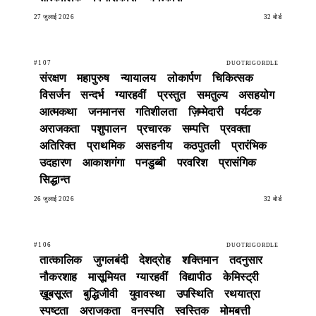
27 जुलाई 2026
32 बोर्ड
#107
DUOTRIGORDLE
संरक्षण
महापुरुष
न्यायालय
लोकार्पण
चिकित्सक
विसर्जन
सन्दर्भ
ग्यारहवीं
प्रस्तुत
समतुल्य
असहयोग
आत्मकथा
जनमानस
गतिशीलता
ज़िम्मेदारी
पर्यटक
अराजकता
पशुपालन
प्रचारक
सम्पत्ति
प्रवक्ता
अतिरिक्त
प्राथमिक
असहनीय
कठपुतली
प्रारंभिक
उदहारण
आकाशगंगा
पनडुब्बी
परवरिश
प्रासंगिक
सिद्धान्त
26 जुलाई 2026
32 बोर्ड
#106
DUOTRIGORDLE
तात्कालिक
जुगलबंदी
देशद्रोह
शक्तिमान
तदनुसार
नौकरशाह
मासूमियत
ग्यारहवीं
विद्यापीठ
केमिस्ट्री
ख़ूबसूरत
बुद्धिजीवी
युवावस्था
उपस्थिति
रथयात्रा
स्पष्टता
अराजकता
वनस्पति
स्वस्तिक
मोमबत्ती