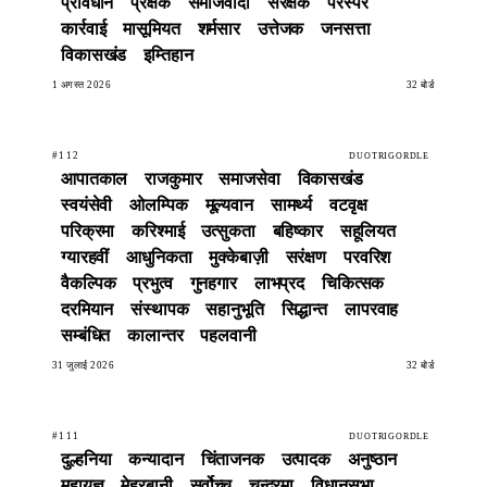
प्रावधान
प्रेक्षक
समाजवादी
संरक्षक
परस्पर
कार्रवाई
मासूमियत
शर्मसार
उत्तेजक
जनसत्ता
विकासखंड
इम्तिहान
1 अगस्त 2026
32 बोर्ड
#112
DUOTRIGORDLE
आपातकाल
राजकुमार
समाजसेवा
विकासखंड
स्वयंसेवी
ओलम्पिक
मूल्यवान
सामर्थ्य
वटवृक्ष
परिक्रमा
करिश्माई
उत्सुकता
बहिष्कार
सहूलियत
ग्यारहवीं
आधुनिकता
मुक्केबाज़ी
सरंक्षण
परवरिश
वैकल्पिक
प्रभुत्व
गुनहगार
लाभप्रद
चिकित्सक
दरमियान
संस्थापक
सहानुभूति
सिद्धान्त
लापरवाह
सम्बंधित
कालान्तर
पहलवानी
31 जुलाई 2026
32 बोर्ड
#111
DUOTRIGORDLE
दुल्हनिया
कन्यादान
चिंताजनक
उत्पादक
अनुष्ठान
महायज्ञ
मेहरबानी
सर्वोच्च
चन्द्रमा
विधानसभा