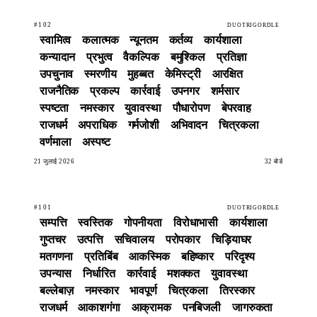
#102
DUOTRIGORDLE
स्वामित्व
कलात्मक
न्यूनतम
कर्तव्य
कार्यशाला
कन्यादान
प्रभुत्व
वैकल्पिक
बमुश्किल
प्रतिज्ञा
उपचुनाव
स्मरणीय
मुहब्बत
केमिस्ट्री
आरक्षित
राजनैतिक
प्रकल्प
कार्रवाई
उपनगर
शर्मसार
स्पष्टता
नमस्कार
युवावस्था
पौधारोपण
बेपरवाह
राजधर्म
अपराधिक
गर्मजोशी
अभिवादन
चित्रकला
वर्णमाला
अस्पष्ट
21 जुलाई 2026
32 बोर्ड
#101
DUOTRIGORDLE
सम्पत्ति
स्वस्तिक
गोपनीयता
विरोधाभासी
कार्यशाला
गुप्तचर
उत्पत्ति
सचिवालय
परोपकार
चिड़ियाघर
मतगणना
प्रतिबिंब
आकस्मिक
बहिष्कार
परिदृश्य
उपन्यास
निर्धारित
कार्रवाई
मशक्कत
युवावस्था
बल्लेबाज़
नमस्कार
भावपूर्ण
चित्रकला
तिरस्कार
राजधर्म
आकाशगंगा
आक्रामक
पनबिजली
जागरुकता