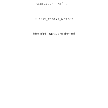
पुराने →
UI.PAGE 1 / 4
UI.PLAY_TODAYS_WORDLE
वैश्विक आँकड़े
·
GITHUB पर ओपन सोर्स