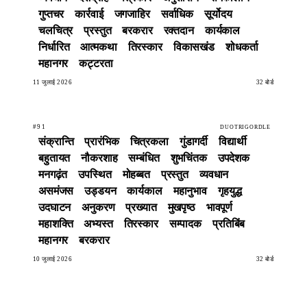
गुप्तचर
कार्रवाई
जगजाहिर
सर्वाधिक
सूर्योदय
चलचित्र
प्रस्तुत
बरकरार
रक्तदान
कार्यकाल
निर्धारित
आत्मकथा
तिरस्कार
विकासखंड
शोधकर्ता
महानगर
कट्टरता
11 जुलाई 2026
32 बोर्ड
#91
DUOTRIGORDLE
संक्रान्ति
प्रारंभिक
चित्रकला
गुंडागर्दी
विद्यार्थी
बहुतायत
नौकरशाह
सम्बंधित
शुभचिंतक
उपदेशक
मनगढ़ंत
उपस्थित
मोहब्बत
प्रस्तुत
व्यवधान
असमंजस
उड्डयन
कार्यकाल
महानुभाव
गृहयुद्ध
उदघाटन
अनुकरण
प्रख्यात
मुखपृष्ठ
भावपूर्ण
महाशक्ति
अभ्यस्त
तिरस्कार
सम्पादक
प्रतिबिंब
महानगर
बरकरार
10 जुलाई 2026
32 बोर्ड