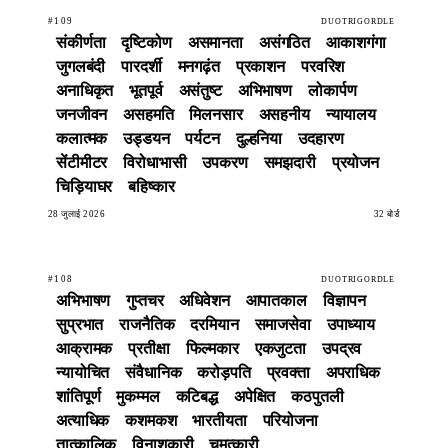
#109
DUOTRIGORDLE
संकीर्णता
दृष्टिकोण
असमानता
असंगठित
आकाशगंगा
जुगलबंदी
पारदर्शी
मनगढ़ंत
प्रकाशन
परवरिश
अनाधिकृत
भूतपूर्व
असंतुष्ट
अभिभाषण
लोकार्पण
जनजीवन
असहमति
मिलनसार
असहनीय
न्यायालय
कलात्मक
उड्डयन
पर्यटन
दुल्हनिया
उदहारण
सेंटीमीटर
विरोधाभासी
उपकरण
समझदारी
प्रयोजन
चिड़ियाघर
बहिष्कार
28 जुलाई 2026
32 बोर्ड
#108
DUOTRIGORDLE
अभिभाषण
गुप्तचर
अधिवेशन
आपातकाल
विज्ञापन
सुप्रभात
राजनैतिक
दरमियान
समाजसेवा
उपाध्याय
आक्रामक
प्रतीक्षा
फिल्मकार
एकजुटता
उपद्रव
न्यायोचित
संवैधानिक
करोड़पति
प्रवक्ता
अपराधिक
शांतिपूर्ण
मुकम्मल
कटिबद्ध
अपेक्षित
कठपुतली
अत्याधिक
कशमकश
भारतीयता
परियोजना
तात्कालिक
विनाशकारी
चमत्कारी