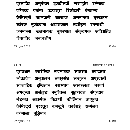
प्रभावित
अनुमंडल
इक्कीसवीं
सप्ताहांत
शर्मनाक
परिपक्व
पर्याप्त
पदयात्रा
रिश्तेदारी
बेमतलब
केमिस्ट्री
पहलवानी
घबराहट
असमानता
भूस्खलन
उर्वरक
मुक्केबाज
आपातकाल
उत्पीड़न
शरणार्थी
जनमानस
खलनायक
सुप्रभात
संक्रामक
अविवाहित
शिक्षाविद
जनजातीय
23 जुलाई 2026
32 बोर्ड
#103
DUOTRIGORDLE
प्रावधान
प्रारंभिक
महानायक
साक्षरता
ज़्यादातर
लोकार्पण
अनुपालन
छात्रसंघ
सन्तुलन
अप्रवासी
साप्ताहिक
इम्तिहान
स्वाध्याय
असफलता
नववर्ष
अभद्रता
असंतुष्ट
बमुश्किल
सुहागरात
संप्रदाय
मोहब्बत
आकर्षक
विद्यार्थी
कीर्तिमान
उपयुक्त
केमिस्ट्री
प्रस्तुत
कर्मभूमि
कार्रवाई
सम्मेलन
वर्णमाला
बुद्धिमान
22 जुलाई 2026
32 बोर्ड