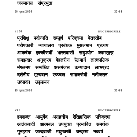
जनमानस
संप्रभुता
20 जुलाई 2026
32 बोर्ड
#100
DUOTRIGORDLE
प्रशिक्षु
पदोन्नति
सम्पूर्ण
परिक्रमा
बेतरतीब
परोपकारी
न्यायालय
प्रबंधक
मुसलमान
प्रत्यय
आकर्षक
इक्कीसवीं
भारतवासी
सदुपयोग
कामसूत्र
समझदार
अनुक्रम
बेहतरीन
रेलमार्ग
तात्कालिक
मंगलमय
सम्बंधित
असमंजस
कन्यादान
लाभप्रद
दर्शनीय
मूल्यवान
उज्ज्वल
समाजसेवी
नतीजतन
उत्पादन
उड्डयन
19 जुलाई 2026
32 बोर्ड
#99
DUOTRIGORDLE
हमशक्ल
आयुर्वेद
असहनीय
ऐतिहासिक
परिक्रमा
आतंकवादी
आत्मबल
उपयुक्त
प्रभावित
समर्थक
गुनहगार
जल्दबाजी
मधुमक्खी
चन्द्रमा
नववर्ष