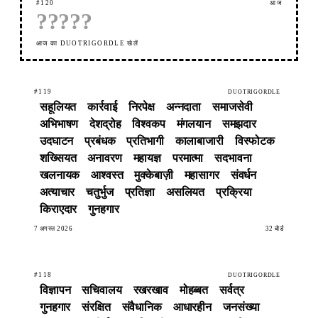
#120
आज
?
?
?
?
?
आज का DUOTRIGORDLE खेलें
#119
DUOTRIGORDLE
सहूलियत
कार्रवाई
निरपेक्ष
अन्नदाता
समाजसेवी
अभिभाषण
देशद्रोह
विश्वकप
मंगलयान
समझदार
उदघाटन
प्रबंधक
प्रतिभागी
कालाबाजारी
विस्फोटक
शख्सियत
अनावरण
महायज्ञ
परमात्मा
सदभावना
खलनायक
आश्वस्त
मुक्केबाज़ी
महासागर
संवर्धन
अत्याचार
चतुर्भुज
प्रतिज्ञा
असलियत
प्रक्रिया
किराएदार
गुनहगार
7 अगस्त 2026
32 बोर्ड
#118
DUOTRIGORDLE
विज्ञापन
सचिवालय
रखरखाव
मोहब्बत
सर्वत्र
गुनहगार
संरक्षित
संवैधानिक
आधारहीन
जनसंख्या