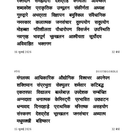
रक्तदान
समझदारी
देशद्रोह
वर्णमाला
अविष्कार
शब्दकोश
प्राकृतिक
उन्मूलन
संकीर्णता
अध्यक्ष
गुरुद्वारे
अभद्रता
विज्ञापन
बमुश्किल
संवैधानिक
नमस्कार
कलात्मक
जनसंचार
दुरुपयोग
सदुपयोग
मोहब्बत
गतिशीलता
पौधारोपण
विसर्जन
उपस्थिति
नवग्रह
भावपूर्ण
भूस्खलन
आत्मीयता
सूर्योदय
अविवाहित
भक्तगण
16 जुलाई 2026
32 बोर्ड
#96
DUOTRIGORDLE
मंगलमय
आधिकारिक
औद्योगिक
विश्वभर
अपनेपन
शक्तिमान
संप्रभुता
सेक्युलर
शर्मसार
कटिबद्ध
एकतरफा
विद्यालय
बल्लेबाज़
उपदेशक
सम्बंधित
अन्नदाता
धनात्मक
केमिस्ट्री
प्रभावित
उदघाटन
धन्यवाद
दिनदहाड़े
प्राथमिक
मस्तिष्क
असहयोग
संस्करण
देशद्रोह
भूस्खलन
जनसंचार
अध्यात्म
मधुमक्खी
बहिष्कार
15 जुलाई 2026
32 बोर्ड