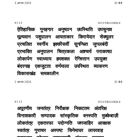
3 अगस्त 2026
32 बोर्ड
#114
DUOTRIGORDLE
ऐतिहासिक
गुनहगार
अनुष्ठान
उपस्थिति
उपचुनाव
मूल्यवान
पशुपालन
आयताकार
किरायेदार
सेक्युलर
प्रचलित
स्वर्गीय
इक्कीसवीं
सुगन्धित
जुगलबंदी
प्रभावित
अनुपालन
चित्रकला
आश्चर्य
पराकाष्ठा
लोकार्पण
स्वाध्याय
हमशक्ल
रेगिस्तान
उपयुक्त
बंदरगाह
एकजुटता
वर्णमाला
उपस्थित
व्याकरण
विकासखंड
समकालीन
2 अगस्त 2026
32 बोर्ड
#113
DUOTRIGORDLE
अपूरणीय
जनतंत्र
निरीक्षक
निकटतम
अंतरिक्ष
विनाशकारी
सम्पादक
सांस्कृतिक
वनस्पति
मुक्केबाज़ी
लोकतंत्र
एकतरफा
पदोन्नति
जगजाहिर
आरक्षक
स्वतंत्र
गुप्तचर
अस्पष्ट
सिनेमाघर
लापरवाह