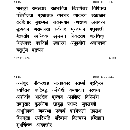
#116
DUOTRIGORDLE
भावपूर्ण
समझदार
सहभागिता
किरायेदार
निश्चिन्त
गतिशीलता
प्रशासक
व्यवहार
व्याकरण
रखरखाव
दरकिनार
मुकम्मल
नाकामयाब
गणराज्य
अनावरण
मूल्यवान
असमानता
सर्वनाश
प्रावधान
मधुमक्खी
बेतरतीब
स्वस्तिक
उड्डयन
निकटतम
चलचित्र
शिल्पकार
कार्रवाई
उदहारण
अनुपयोगी
अराजकता
चतुर्भुज
बड़प्पन
4 अगस्त 2026
32 बोर्ड
#115
DUOTRIGORDLE
असंतुष्ट
नौकरशाह
सलाहकार
परामर्श
प्रक्रिया
स्वस्तिक
कटिबद्ध
गर्मजोशी
कन्यादान
प्रचण्ड
आशीर्वाद
आरक्षित
प्रत्यय
अपशिष्ट
विनिर्माण
तदनुसार
दुल्हनिया
गृहयुद्ध
पक्षधर
जुगलबंदी
आधुनिकता
व्यवस्था
उत्कर्ष
पनबिजली
उपलक्ष
विनम्रता
उपस्थिति
परिवहन
दिलचस्प
इम्तिहान
शुभचिंतक
आदमखोर