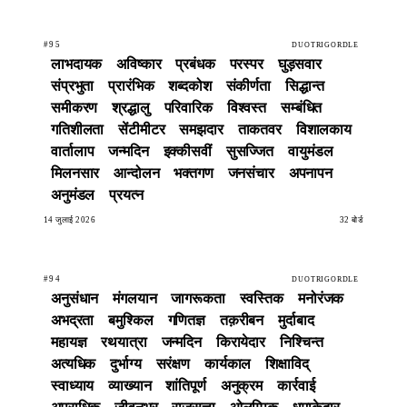
#95
DUOTRIGORDLE
लाभदायक
अविष्कार
प्रबंधक
परस्पर
घुड़सवार
संप्रभुता
प्रारंभिक
शब्दकोश
संकीर्णता
सिद्धान्त
समीकरण
श्रद्धालु
परिवारिक
विश्वस्त
सम्बंधित
गतिशीलता
सेंटीमीटर
समझदार
ताकतवर
विशालकाय
वार्तालाप
जन्मदिन
इक्कीसवीं
सुसज्जित
वायुमंडल
मिलनसार
आन्दोलन
भक्तगण
जनसंचार
अपनापन
अनुमंडल
प्रयत्न
14 जुलाई 2026
32 बोर्ड
#94
DUOTRIGORDLE
अनुसंधान
मंगलयान
जागरूकता
स्वस्तिक
मनोरंजक
अभद्रता
बमुश्किल
गणितज्ञ
तक़रीबन
मुर्दाबाद
महायज्ञ
रथयात्रा
जन्मदिन
किरायेदार
निश्चिन्त
अत्यधिक
दुर्भाग्य
सरंक्षण
कार्यकाल
शिक्षाविद्
स्वाध्याय
व्याख्यान
शांतिपूर्ण
अनुक्रम
कार्रवाई