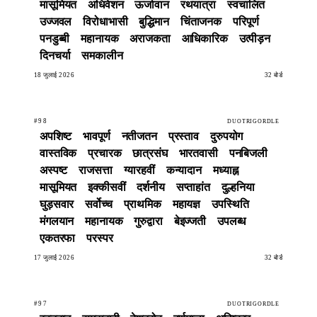
मासूमियत
अधिवेशन
ऊर्जावान
रथयात्रा
स्वचालित
उज्जवल
विरोधाभासी
बुद्धिमान
चिंताजनक
परिपूर्ण
पनडुब्बी
महानायक
अराजकता
आधिकारिक
उत्पीड़न
दिनचर्या
समकालीन
18 जुलाई 2026
32 बोर्ड
#98
DUOTRIGORDLE
अपशिष्ट
भावपूर्ण
नतीजतन
प्रस्ताव
दुरुपयोग
वास्तविक
प्रचारक
छात्रसंघ
भारतवासी
पनबिजली
अस्पष्ट
राजसत्ता
ग्यारहवीं
कन्यादान
मध्याह्न
मासूमियत
इक्कीसवीं
दर्शनीय
सप्ताहांत
दुल्हनिया
घुड़सवार
सर्वोच्च
प्राथमिक
महायज्ञ
उपस्थिति
मंगलयान
महानायक
गुरुद्वारा
बेइज्जती
उपलब्ध
एकतरफा
परस्पर
17 जुलाई 2026
32 बोर्ड
#97
DUOTRIGORDLE