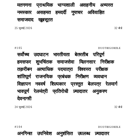
मतगणना
प्राथमिक
भाग्यशाली
असहनीय
अभ्यस्त
नमस्कार
असहमत
हमदर्दी
गुप्तचर
अविवाहित
समाजवाद
खूबसूरत
25 जुलाई 2026
32 बोर्ड
#105
DUOTRIGORDLE
सर्वोच्च
उदघाटन
भारतीयता
बेतरतीब
परिपूर्ण
हमसफर
शुभचिंतक
समाजसेवा
मिलनसार
निरीक्षक
तक़रीबन
अत्याधिक
पदयात्रा
विश्वस्त
परीक्षक
शांतिपूर्ण
राजनयिक
प्रबंधक
निरीक्षण
व्यवधान
विज्ञापन
नववर्ष
शिल्पकार
प्रस्तुत
बेलपत्र
रेलमार्ग
भावपूर्ण
रेलमंत्री
प्रतिरोधी
ज़्यादातर
अनुकरण
देवनागरी
24 जुलाई 2026
32 बोर्ड
#104
DUOTRIGORDLE
अनगिनत
उपनिवेश
अनुशंसित
उपलब्ध
ज़्यादातर