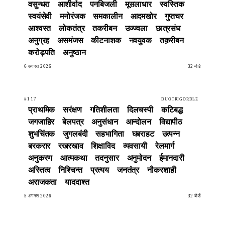
वसुन्धरा
आशीर्वाद
पनबिजली
मूसलाधार
स्वस्तिक
स्वयंसेवी
मनोरंजक
समकालीन
आदमखोर
गुप्तचर
आश्वस्त
लोकतंत्र
तकरीबन
उज्ज्वला
छात्रसंघ
अनुग्रह
असमंजस
कीटनाशक
नवयुवक
तक़रीबन
करोड़पति
अनुष्ठान
6 अगस्त 2026
32 बोर्ड
#117
DUOTRIGORDLE
प्राथमिक
सरंक्षण
गतिशीलता
दिलचस्पी
कटिबद्ध
जगजाहिर
बेलपत्र
अनुसंधान
आन्दोलन
विद्यापीठ
शुभचिंतक
जुगलबंदी
सहभागिता
घबराहट
उत्पन्न
बरकरार
रखरखाव
शिक्षाविद
व्यवसायी
रेलमार्ग
अनुकरण
आत्मकथा
तदनुसार
अनुमोदन
ईमानदारी
अस्तित्व
निश्चिन्त
प्रत्यय
जनतंत्र
नौकरशाही
अराजकता
याददाश्त
5 अगस्त 2026
32 बोर्ड