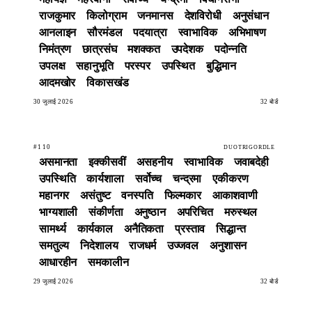
राजकुमार
किलोग्राम
जनमानस
देशविरोधी
अनुसंधान
आनलाइन
सौरमंडल
पदयात्रा
स्वाभाविक
अभिभाषण
निमंत्रण
छात्रसंघ
मशक्कत
उपदेशक
पदोन्नति
उपलक्ष
सहानुभूति
परस्पर
उपस्थित
बुद्धिमान
आदमखोर
विकासखंड
30 जुलाई 2026
32 बोर्ड
#110
DUOTRIGORDLE
असमानता
इक्कीसवीं
असहनीय
स्वाभाविक
जवाबदेही
उपस्थिति
कार्यशाला
सर्वोच्च
चन्द्रमा
एकीकरण
महानगर
असंतुष्ट
वनस्पति
फिल्मकार
आकाशवाणी
भाग्यशाली
संकीर्णता
अनुष्ठान
अपरिचित
मरुस्थल
सामर्थ्य
कार्यकाल
अनैतिकता
प्रस्ताव
सिद्धान्त
समतुल्य
निदेशालय
राजधर्म
उज्जवल
अनुशासन
आधारहीन
समकालीन
29 जुलाई 2026
32 बोर्ड