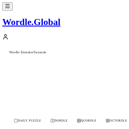
Wordle
.
Global
Wordle Íslenska
/
Geymsla
DAILY PUZZLE
DORDLE
QUORDLE
OCTORDLE