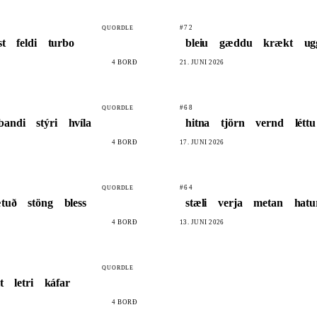
#72
QUORDLE
st
feldi
turbo
bleiu
gæddu
krækt
u
4 BORÐ
21. JÚNÍ 2026
#68
QUORDLE
bandi
stýri
hvíla
hitna
tjörn
vernd
léttu
4 BORÐ
17. JÚNÍ 2026
#64
QUORDLE
tuð
stöng
bless
stæli
verja
metan
hatu
4 BORÐ
13. JÚNÍ 2026
QUORDLE
t
letri
káfar
4 BORÐ