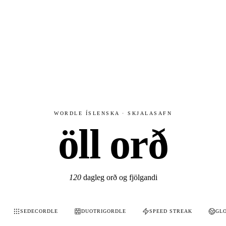
WORDLE ÍSLENSKA · SKJALASAFN
öll orð
120
dagleg orð og fjölgandi
SEDECORDLE
DUOTRIGORDLE
SPEED STREAK
GL