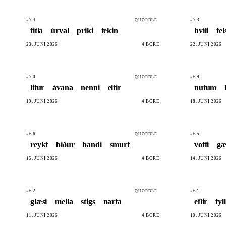
#74
#73
QUORDLE
fitla
úrval
priki
tekin
hvíli
fel
23. JÚNÍ 2026
4 BORÐ
22. JÚNÍ 2026
#70
#69
QUORDLE
litur
ávana
nenni
eltir
nutum
19. JÚNÍ 2026
4 BORÐ
18. JÚNÍ 2026
#66
#65
QUORDLE
reykt
biður
bandi
smurt
voffi
gæ
15. JÚNÍ 2026
4 BORÐ
14. JÚNÍ 2026
#62
#61
QUORDLE
glæsi
mella
stigs
narta
eflir
fyll
11. JÚNÍ 2026
4 BORÐ
10. JÚNÍ 2026