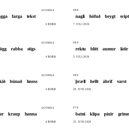
#88
QUORDLE
agga
farga
tekst
nagli
höfuð
beygt
svipt
4 BORÐ
7. JÚLÍ 2026
#84
QUORDLE
ögg
rabba
stigs
rektu
blítt
aumur
látir
4 BORÐ
3. JÚLÍ 2026
#80
QUORDLE
kið
búnað
hnoss
þræll
hellt
áhrif
varst
4 BORÐ
29. JÚNÍ 2026
#76
QUORDLE
ar
kraup
banna
batni
klípa
pínir
grim
4 BORÐ
25. JÚNÍ 2026