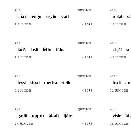
#90
#89
QUORDLE
spáir
engir
seyði
statt
mikil
v
9. JÚLÍ 2026
4 BORÐ
8. JÚLÍ 2026
#86
#85
QUORDLE
látið
losti
léttu
fölna
skjól
sn
5. JÚLÍ 2026
4 BORÐ
4. JÚLÍ 2026
#82
#81
QUORDLE
leysi
skyti
merka
steik
texti
au
1. JÚLÍ 2026
4 BORÐ
30. JÚNÍ 2026
#78
#77
QUORDLE
gætti
uppúr
ákafi
tjáir
vísir
bil
27. JÚNÍ 2026
4 BORÐ
26. JÚNÍ 2026