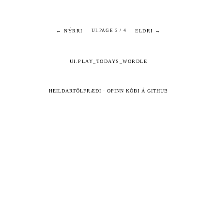
← NÝRRI
ELDRI →
UI.PAGE 2 / 4
UI.PLAY_TODAYS_WORDLE
HEILDARTÖLFRÆÐI
·
OPINN KÓÐI Á GITHUB