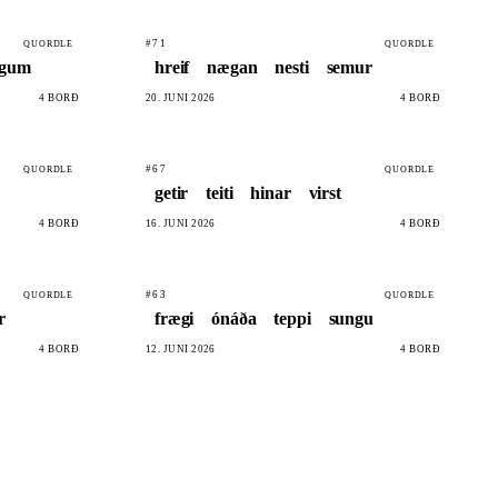
#71
QUORDLE
QUORDLE
ggum
hreif
nægan
nesti
semur
4 BORÐ
20. JÚNÍ 2026
4 BORÐ
#67
QUORDLE
QUORDLE
getir
teiti
hinar
virst
4 BORÐ
16. JÚNÍ 2026
4 BORÐ
#63
QUORDLE
QUORDLE
r
frægi
ónáða
teppi
sungu
4 BORÐ
12. JÚNÍ 2026
4 BORÐ