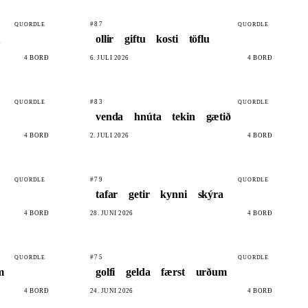
#87
QUORDLE
QUORDLE
ollir
giftu
kosti
töflu
4 BORÐ
6. JÚLÍ 2026
4 BORÐ
#83
QUORDLE
QUORDLE
venda
hnúta
tekin
gætið
4 BORÐ
2. JÚLÍ 2026
4 BORÐ
#79
QUORDLE
QUORDLE
tafar
getir
kynni
skýra
4 BORÐ
28. JÚNÍ 2026
4 BORÐ
#75
QUORDLE
QUORDLE
m
golfi
gelda
færst
urðum
4 BORÐ
24. JÚNÍ 2026
4 BORÐ