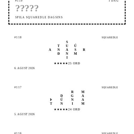
#119
Í DAG
?
?
?
?
?
SPILA SQUAREDLE DAGSINS
#118
SQUAREDLE
S
T
U
Ú
A
N
A
S
R
Ð
N
M
I
★
★
★
★
★
25 ORÐ
6. ÁGÚST 2026
#117
SQUAREDLE
R
M
D
G
A
Þ
Ú
N
A
T
N
I
M
★
★
★
★
★
24 ORÐ
5. ÁGÚST 2026
#116
SQUAREDLE