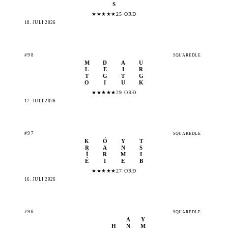
S
★
★
★
★
★
25 ORÐ
18. JÚLÍ 2026
#98
SQUAREDLE
M
D
A
U
L
E
I
R
T
G
T
G
O
I
U
K
★
★
★
★
★
29 ORÐ
17. JÚLÍ 2026
#97
SQUAREDLE
K
Ó
Y
T
R
A
N
S
Í
R
M
I
É
I
E
B
★
★
★
★
★
27 ORÐ
16. JÚLÍ 2026
#96
SQUAREDLE
A
Y
H
N
M