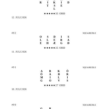
R
I
K
I
D
T
S
E
L
★
★
★
★
★
35 ORÐ
12. JÚLÍ 2026
#92
SQUAREDLE
O
S
D
I
S
L
L
E
R
A
E
H
Æ
G
Ð
★
★
★
★
★
25 ORÐ
11. JÚLÍ 2026
#91
SQUAREDLE
A
R
K
Ö
Ö
A
Ð
R
M
I
L
I
G
O
V
S
★
★
★
★
★
27 ORÐ
10. JÚLÍ 2026
#90
SQUAREDLE
G
R