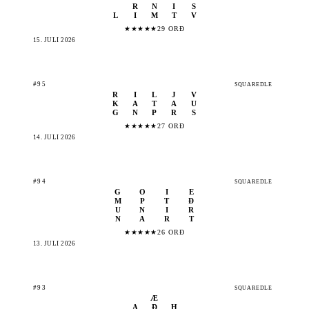
R
N
I
S
L
I
M
T
V
★
★
★
★
★
29 ORÐ
15. JÚLÍ 2026
#95
SQUAREDLE
R
I
L
J
V
K
A
T
A
U
G
N
P
R
S
★
★
★
★
★
27 ORÐ
14. JÚLÍ 2026
#94
SQUAREDLE
G
O
I
E
M
P
T
Ð
U
N
I
R
N
A
R
T
★
★
★
★
★
26 ORÐ
13. JÚLÍ 2026
#93
SQUAREDLE
Æ
A
Ð
H