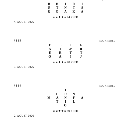
B
H
I
R
I
U
T
N
T
S
R
O
A
K
A
★
★
★
★
★
24 ORÐ
4. ÁGÚST 2026
#115
SQUAREDLE
E
L
J
G
N
I
Æ
R
E
R
T
T
O
A
I
J
★
★
★
★
★
28 ORÐ
3. ÁGÚST 2026
#114
SQUAREDLE
I
L
D
N
M
A
N
F
A
T
I
L
O
★
★
★
★
★
29 ORÐ
2. ÁGÚST 2026