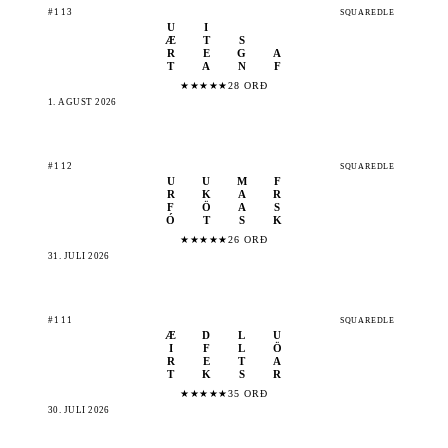
#113
SQUAREDLE
U
I
Æ
T
S
R
E
G
A
T
A
N
F
★
★
★
★
★
28 ORÐ
1. ÁGÚST 2026
#112
SQUAREDLE
U
U
M
F
R
K
A
R
F
Ö
A
S
Ó
T
S
K
★
★
★
★
★
26 ORÐ
31. JÚLÍ 2026
#111
SQUAREDLE
Æ
D
L
U
I
F
L
Ö
R
E
T
A
T
K
S
R
★
★
★
★
★
35 ORÐ
30. JÚLÍ 2026