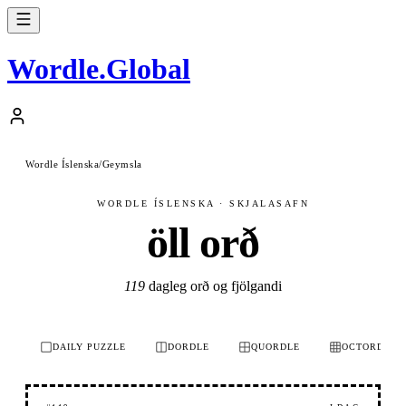
Wordle
.
Global
Wordle Íslenska
/
Geymsla
WORDLE ÍSLENSKA · SKJALASAFN
öll orð
119
dagleg orð og fjölgandi
DAILY PUZZLE
DORDLE
QUORDLE
OCTORDLE