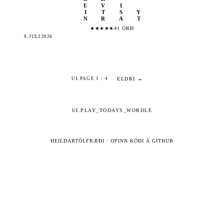
E
V
I
I
T
S
Y
N
R
A
T
★
★
★
★
★
41 ORÐ
9. JÚLÍ 2026
ELDRI →
UI.PAGE 1 / 4
UI.PLAY_TODAYS_WORDLE
HEILDARTÖLFRÆÐI
·
OPINN KÓÐI Á GITHUB