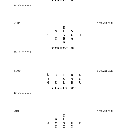
★
★
★
★
★
29 ORÐ
21. JÚLÍ 2026
#101
SQUAREDLE
E
S
L
N
Æ
I
K
U
T
T
R
A
A
★
★
★
★
★
24 ORÐ
20. JÚLÍ 2026
#100
SQUAREDLE
Á
K
T
K
N
R
I
S
A
G
N
U
L
E
Ú
★
★
★
★
★
38 ORÐ
19. JÚLÍ 2026
#99
SQUAREDLE
T
A
L
I
U
M
A
H
N
T
G
N