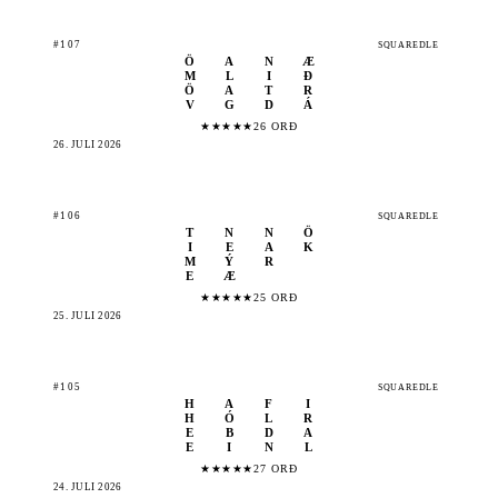
#107
SQUAREDLE
Ö
A
N
Æ
M
L
I
Ð
Ö
A
T
R
V
G
D
Á
★
★
★
★
★
26 ORÐ
26. JÚLÍ 2026
#106
SQUAREDLE
T
N
N
Ö
I
E
A
K
M
Ý
R
E
Æ
★
★
★
★
★
25 ORÐ
25. JÚLÍ 2026
#105
SQUAREDLE
H
A
F
I
H
Ó
L
R
E
B
D
A
E
I
N
L
★
★
★
★
★
27 ORÐ
24. JÚLÍ 2026