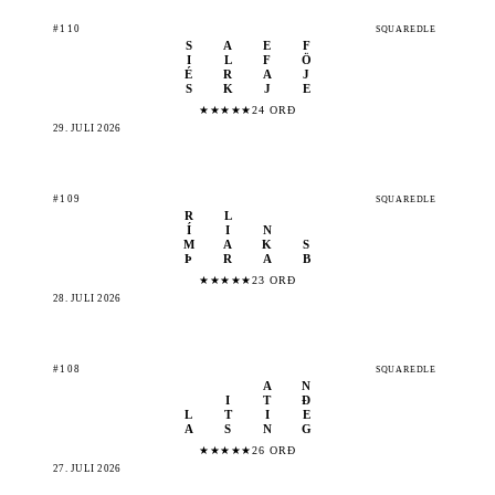
#110
SQUAREDLE
S
A
E
F
I
L
F
Ö
É
R
A
J
S
K
J
E
★
★
★
★
★
24 ORÐ
29. JÚLÍ 2026
#109
SQUAREDLE
R
L
Í
I
N
M
A
K
S
Þ
R
A
B
★
★
★
★
★
23 ORÐ
28. JÚLÍ 2026
#108
SQUAREDLE
A
N
I
T
Ð
L
T
I
E
A
S
N
G
★
★
★
★
★
26 ORÐ
27. JÚLÍ 2026