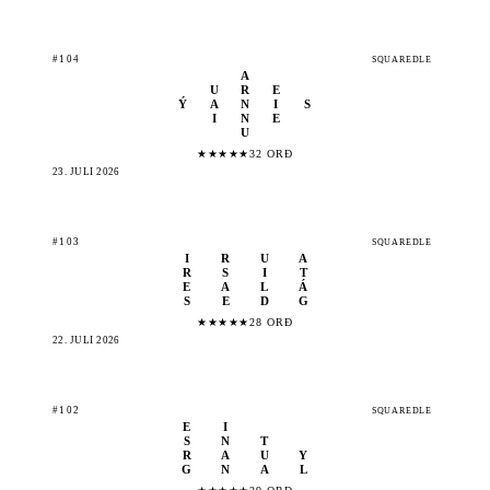
#104
SQUAREDLE
A
U
R
E
Ý
A
N
I
S
I
N
E
U
★
★
★
★
★
32 ORÐ
23. JÚLÍ 2026
#103
SQUAREDLE
I
R
U
A
R
S
I
T
E
A
L
Á
S
E
D
G
★
★
★
★
★
28 ORÐ
22. JÚLÍ 2026
#102
SQUAREDLE
E
I
S
N
T
R
A
U
Y
G
N
A
L