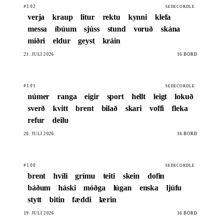
#102
SEDECORDLE
verja
kraup
litur
rektu
kynni
klefa
messa
íbúum
sjúss
stund
voruð
skána
miðri
eldur
geyst
kráin
21. JÚLÍ 2026
16 BORÐ
#101
SEDECORDLE
númer
ranga
eigir
sport
hellt
leigt
lokuð
sverð
kvitt
brent
bilað
skari
voffi
fleka
refur
deilu
20. JÚLÍ 2026
16 BORÐ
#100
SEDECORDLE
brent
hvíli
grímu
teiti
skein
dofin
báðum
háski
móðga
lúgan
enska
ljúfu
stytt
bitin
fæddi
lærin
19. JÚLÍ 2026
16 BORÐ