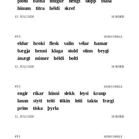
plötu
batna
múgur
hengt
slöpp
blasa
hinum
titra
héldi
skref
13. JÚLÍ 2026
16 BORÐ
#93
SEDECORDLE
eldur
hroki
flesk
valin
vélar
hamar
bægja
henni
klaga
stuld
stinn
beygi
ánægt
númer
héldi
bolti
12. JÚLÍ 2026
16 BORÐ
#92
SEDECORDLE
engir
ríkar
hinni
slekk
leysi
kraup
lausn
stytt
teiti
tökin
leiti
takta
frægi
prins
tíska
þyrla
11. JÚLÍ 2026
16 BORÐ
#91
SEDECORDLE