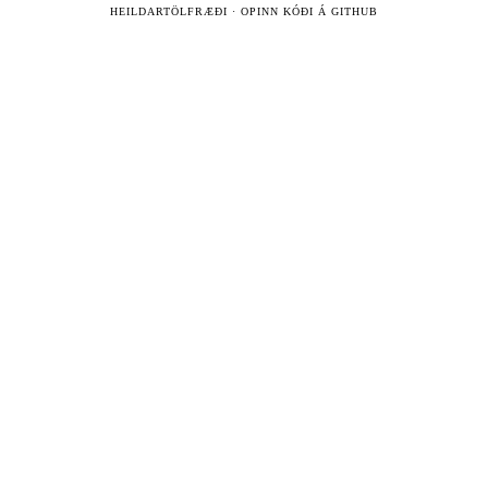
HEILDARTÖLFRÆÐI
·
OPINN KÓÐI Á GITHUB