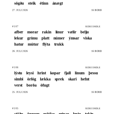
sögðu
steik
étinn
ánægt
27. JÚLÍ 2026
16 BORÐ
#107
SEDECORDLE
afber
morar
rakin
línur
vælir
belju
lekur
grímu
platt
númer
ýmsar
viska
hatur
mútur
flýta
trukk
26. JÚLÍ 2026
16 BORÐ
#106
SEDECORDLE
lýstu
leysi
hrint
kopar
fjall
línum
þessu
simbi
örlög
lækka
sprek
skari
hefnt
verst
borða
öfugt
25. JÚLÍ 2026
16 BORÐ
#105
SEDECORDLE
stöðu
önnum
mjúku
mínar
lexíu
tekin