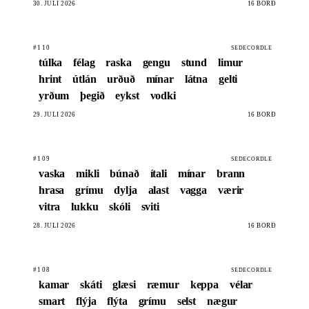
30. JÚLÍ 2026
16 BORÐ
#110
SEDECORDLE
túlka
félag
raska
gengu
stund
limur
hrint
útlán
urðuð
mínar
látna
gelti
yrðum
þegið
eykst
vodki
29. JÚLÍ 2026
16 BORÐ
#109
SEDECORDLE
vaska
mikli
búnað
ítali
mínar
brann
hrasa
grímu
dylja
alast
vagga
værir
vitra
lukku
skóli
sviti
28. JÚLÍ 2026
16 BORÐ
#108
SEDECORDLE
kamar
skáti
glæsi
ræmur
keppa
vélar
smart
flýja
flýta
grímu
selst
nægur