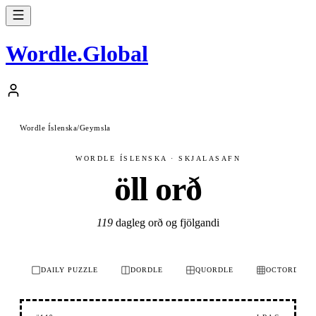
Wordle
.
Global
Wordle Íslenska
/
Geymsla
WORDLE ÍSLENSKA · SKJALASAFN
öll orð
119
dagleg orð og fjölgandi
DAILY PUZZLE
DORDLE
QUORDLE
OCTORDLE