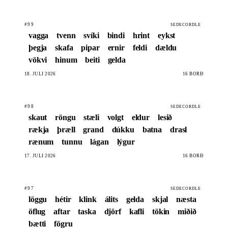
#99
SEDECORDLE
vagga
tvenn
svíki
bindi
hrint
eykst
þegja
skafa
pipar
ernir
feldi
dældu
vökvi
hinum
beiti
gelda
18. JÚLÍ 2026
16 BORÐ
#98
SEDECORDLE
skaut
röngu
stæli
volgt
eldur
lesið
rækja
þræll
grand
dúkku
batna
drasl
rænum
tunnu
lágan
lýgur
17. JÚLÍ 2026
16 BORÐ
#97
SEDECORDLE
löggu
hétir
klink
álits
gelda
skjal
næsta
öflug
aftar
taska
djörf
kafli
tökin
miðið
bætti
fögru