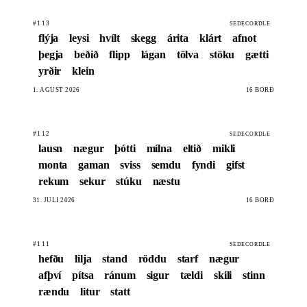
#113
SEDECORDLE
flýja
leysi
hvílt
skegg
árita
klárt
afnot
þegja
beðið
flipp
lágan
tölva
stöku
gætti
yrðir
klein
1. ÁGÚST 2026
16 BORÐ
#112
SEDECORDLE
lausn
nægur
þótti
mílna
eltið
mikli
monta
gaman
sviss
semdu
fyndi
gifst
rekum
sekur
stúku
næstu
31. JÚLÍ 2026
16 BORÐ
#111
SEDECORDLE
hefðu
lilja
stand
röddu
starf
nægur
afþví
pítsa
ránum
sigur
tældi
skili
stinn
rændu
litur
statt