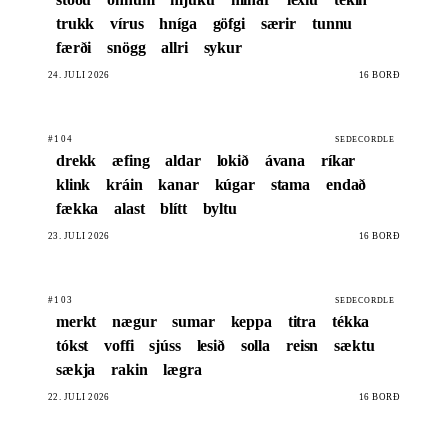
trukk
vírus
hníga
göfgi
særir
tunnu
færði
snögg
allri
sykur
24. JÚLÍ 2026
16 BORÐ
#104
SEDECORDLE
drekk
æfing
aldar
lokið
ávana
ríkar
klink
kráin
kanar
kúgar
stama
endað
fækka
alast
blítt
byltu
23. JÚLÍ 2026
16 BORÐ
#103
SEDECORDLE
merkt
nægur
sumar
keppa
titra
tékka
tókst
voffi
sjúss
lesið
solla
reisn
sæktu
sækja
rakin
lægra
22. JÚLÍ 2026
16 BORÐ