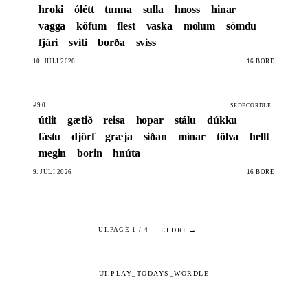
hroki
ólétt
tunna
sulla
hnoss
hinar
vagga
köfum
flest
vaska
molum
sömdu
fjári
sviti
borða
sviss
10. JÚLÍ 2026
16 BORÐ
#90
SEDECORDLE
útlit
gætið
reisa
hopar
stálu
dúkku
fástu
djörf
græja
siðan
mínar
tölva
hellt
megin
borin
hnúta
9. JÚLÍ 2026
16 BORÐ
ELDRI →
UI.PAGE 1 / 4
UI.PLAY_TODAYS_WORDLE