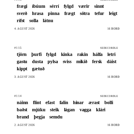
frægi
íbúum
sérrí
fylgd
værir
sinnt
sverð
hrasa
pinna
frægt
sötra
tefur
leigt
rífst
solla
látnu
4. ÁGÚST 2026
16 BORÐ
#115
SEDECORDLE
tjörn
þurfi
fylgd
kinka
rakin
hálfa
letri
gastu
dusta
pylsa
sviss
mikið
fersk
dáist
kippt
gætuð
3. ÁGÚST 2026
16 BORÐ
#114
SEDECORDLE
náinn
flint
efast
falin
hinar
ærast
bolli
baðst
mjúku
steik
lágan
vagga
klári
brand
þegja
semdu
2. ÁGÚST 2026
16 BORÐ