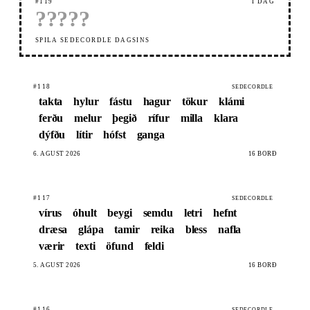
#119
Í DAG
?
?
?
?
?
SPILA SEDECORDLE DAGSINS
#118
SEDECORDLE
takta
hylur
fástu
hagur
tökur
klámi
ferðu
melur
þegið
rífur
milla
klara
dýfðu
lítir
hófst
ganga
6. ÁGÚST 2026
16 BORÐ
#117
SEDECORDLE
vírus
óhult
beygi
semdu
letri
hefnt
dræsa
glápa
tamir
reika
bless
nafla
værir
texti
öfund
feldi
5. ÁGÚST 2026
16 BORÐ
#116
SEDECORDLE