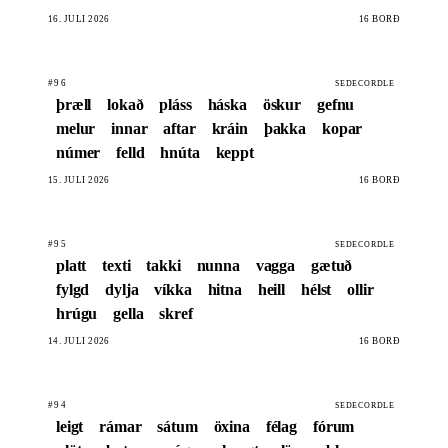
16. JÚLÍ 2026
16 BORÐ
#96
SEDECORDLE
þræll
lokað
pláss
háska
öskur
gefnu
melur
innar
aftar
kráin
þakka
kopar
númer
felld
hnúta
keppt
15. JÚLÍ 2026
16 BORÐ
#95
SEDECORDLE
platt
texti
takki
nunna
vagga
gætuð
fylgd
dylja
víkka
hitna
heill
hélst
ollir
hrúgu
gella
skref
14. JÚLÍ 2026
16 BORÐ
#94
SEDECORDLE
leigt
rámar
sátum
öxina
félag
fórum