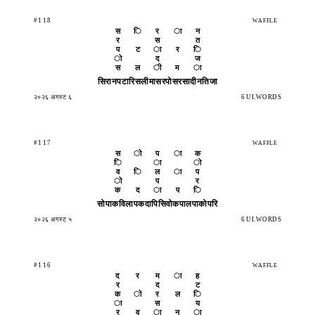
#118
WAFFLE
स
ि
र
ा
न
र
स
त
प
ट
ा
र
ि
ो
द
ज
स
ल
ी
म
ा
सिरान
पटारि
सलीमा
सरपोस
रसादी
नतिजा
२०२६ अगस्ट ६
6 UI.WORDS
#117
WAFFLE
स
ो
प
ा
क
ि
ा
ो
व
ि
ल
ा
प
ो
प
र
क
द
ा
प
ि
सोपाक
विलाप
कदापि
सिवोक
पालपा
कोपरि
२०२६ अगस्ट ५
6 UI.WORDS
#116
WAFFLE
द
र
म
ा
ह
र
द
ट
क
ो
र
ल
ि
ा
स
य
र
व
ा
न
ा