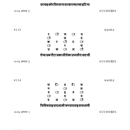
दरमाह
कोरलि
रवाना
दरकार
मदरसा
हटिया
२०२६ अगस्ट ४
6 UI.WORDS
#115
WAFFLE
र
ो
ज
ा
उ
ो
ल
द
क
र
ौ
ट
ा
ा
र
स
उ
क
ा
ल
ी
रोजाउ
करौटा
उकाली
रोकाउ
जलौरा
उदासी
२०२६ अगस्ट ३
6 UI.WORDS
#114
WAFFLE
ज
ि
व
ि
स
न
ा
ल
व
ा
इ
व
ा
ा
व
म
द
ल
ा
ल
ी
जिविस
वाइवा
दलाली
जनवाद
वाइवा
सलामी
२०२६ अगस्ट २
6 UI.WORDS