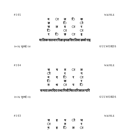
#105
WAFFLE
म
ा
ल
ि
क
ङ
ि
ो
स
ल
व
ा
र
ि
ा
ा
र
ि
ङ
ा
इ
मालिक
सलवार
रिङाइ
मङसिर
लिवाङ
कोराइ
२०२६ जुलाई २४
6 UI.WORDS
#104
WAFFLE
स
य
त
ा
ल
ी
र
ग
म
द
ि
र
ा
ि
क
र
त
थ
ा
प
ि
सयताल
मदिरा
तथापि
सीमित
तरिका
लगारि
२०२६ जुलाई २३
6 UI.WORDS
#103
WAFFLE
स
ह
भ
ो
ज
ा
त
र
म
ह
ि
ल
ा