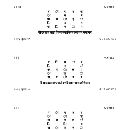
#100
WAFFLE
व
ी
र
र
स
ा
स
म
क
स
ा
ह
ा
ि
य
ग
फ
ि
न
ा
म
वीररस
कसाहा
फिनाम
वाकिफ
रसायन
समागम
२०२६ जुलाई १९
6 UI.WORDS
#99
WAFFLE
व
ि
च
ा
र
ि
न
ो
क
प
ा
क
प
ा
ख
ा
स
र
ो
ब
र
विचार
कपाकप
सरोबर
विकास
चनाखो
रोपार
२०२६ जुलाई १८
6 UI.WORDS
#98
WAFFLE
प
ा
प
ह
र
ा
ा
स
ल
त
ल
त
ी
ि
ि
य
स
ा
स
न
ा