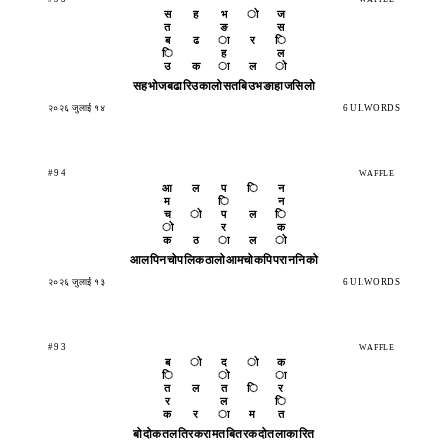
स
ह
भ
ो
ज
त
ङ
स
ब
ढ
ा
र
ि
ि
ह
ल
उ
क
ा
ल
ो
सहभोज
बढारि
उकालो
सतबिउ
भङाहा
जसिलो
२०२६ जुलाई १४
6 UI.WORDS
#94
WAFFLE
आ
ल
प
ि
न
म
ि
न
च
ो
प
ल
ि
ो
र
क
क
ठ
ा
ल
ो
आलपिन
चोपलि
कठालो
आमचोक
पिपरा
ननिको
२०२६ जुलाई १३
6 UI.WORDS
#93
WAFFLE
ब
ो
द
ो
क
ि
ो
ा
त
ल
त
ि
र
र
ल
ि
क
र
ा
म
त
बोदोक
तलतिर
करामत
बितरक
दोतला
कारित