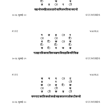
ि
ज
य
ल
ठ
ा
र
ो
सहभोज
महिला
लठारो
सामिल
भतिजा
जरायो
२०२६ जुलाई २२
6 UI.WORDS
#102
WAFFLE
ग
ल
ह
ा
र
ा
ा
ि
व
ि
क
ा
स
ि
ि
ि
स
ि
म
ज
ङ
गलहार
विकास
सिमजङ
गाविस
हाकिम
रिसिङ
२०२६ जुलाई २१
6 UI.WORDS
#101
WAFFLE
स
न
प
ा
ट
ह
र
ो
क
ा
ल
ि
क
ा
ो
स
ल
ो
क
ड
ो
सनपाट
कालिक
लोकडो
सहकाल
परलोक
टोकसो
२०२६ जुलाई २०
6 UI.WORDS