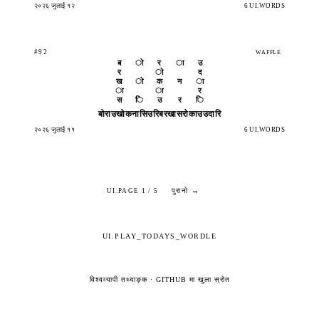
२०२६ जुलाई १२
6 UI.WORDS
#92
WAFFLE
ब
ो
र
ा
उ
र
ो
द
ख
ो
क
न
ा
ा
ा
र
स
ि
उ
र
ि
बोराउ
खोकना
सिउरि
बरखास
रोकाउ
उदारि
२०२६ जुलाई ११
6 UI.WORDS
पुरानो →
UI.PAGE 1 / 5
UI.PLAY_TODAYS_WORDLE
विश्वव्यापी तथ्याङ्क
·
GITHUB मा खुला स्रोत