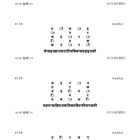
२०२६ जुलाई ३०
6 UI.WORDS
#110
WAFFLE
म
ो
स
ा
इ
ा
म
र
स
ह
ा
र
ा
ि
ह
क
क
ट
ा
र
ी
मोसाइ
सहारा
कटारी
मासिक
समाहा
इराकी
२०२६ जुलाई २९
6 UI.WORDS
#109
WAFFLE
स
ह
ग
ा
न
त
र
क
ब
ढ
ि
य
ा
ि
म
र
उ
च
ा
ल
ि
सहगान
बढिया
उचालि
सतबिउ
गरिमा
नकारि
२०२६ जुलाई २८
6 UI.WORDS
#108
WAFFLE
व
ि
र
च
न