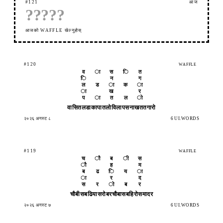
#121
आज
?
?
?
?
?
आजको WAFFLE खेल्नुहोस्
#120
WAFFLE
व
ा
स
ि
त
ि
न
ग
ल
ड
ा
क
ा
ा
ख
र
प
ा
त
ल
ो
वासित
लडाका
पातलो
विलाप
सनाखत
तगारो
२०२६ अगस्ट ८
6 UI.WORDS
#119
WAFFLE
च
ौ
ब
ी
स
ौ
ह
म
ब
ढ
ि
य
ा
ा
र
द
स
र
ो
ब
र
चौबीस
बढिया
सरोबर
चौबास
बहिरो
समादर
२०२६ अगस्ट ७
6 UI.WORDS