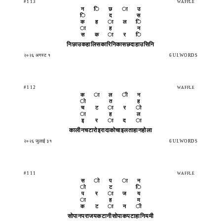
#113
WAFFLE
न
ि
छ
ा
उ
ि
द
स
क
ह
ा
ल
ि
ा
ह
न
स
क
ा
र
ि
निछाउ
कहालि
सकारि
निकास
छदाहा
उसिनि
२०२६ अगस्ट १
6 UI.WORDS
#112
WAFFLE
क
ा
ल
ी
न
ो
त
ह
च
ट
ा
र
ो
ा
ह
ल
इ
र
ा
द
ा
कालीन
चटारो
इरादा
कोचाइ
लताहा
नहोला
२०२६ जुलाई ३१
6 UI.WORDS
#111
WAFFLE
स
ो
प
ा
न
ो
ट
ि
प
र
ा
ज
य
ा
ह
म
क
ट
ा
न
ी
सोपान
पराजय
कटानी
सोपाक
पटाहा
नियमी