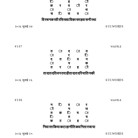
ि
ह
ौ
क
र
व
ी
र
ा
ा
थ
स
ि
स
व
ा
विरचन
करवीर
सिसवा
विकास
रहवास
नौरथा
२०२६ जुलाई २७
6 UI.WORDS
#107
WAFFLE
त
ा
द
ा
त
ा
र
ि
द
त
ि
व
न
ा
य
क
त
र
ा
ह
ी
तादात
दतिवन
तराही
तादात
दरिया
तिनकी
२०२६ जुलाई २६
6 UI.WORDS
#106
WAFFLE
न
ि
व
ा
र
ौ
न
ज
त
क
ि
य
ा
ि
त
य
क
ट
ा
ह
ा
निवार
तकिया
कटाहा
नौतिक
वनिता
रजाया
२०२६ जुलाई २५
6 UI.WORDS