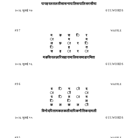
पापहर
लतलती
सासना
पालिस
पालिस
रसीया
२०२६ जुलाई १७
6 UI.WORDS
#97
WAFFLE
म
ङ
स
ि
र
ा
म
म
ल
छ
ा
र
ि
ि
ह
त
स
ह
ा
र
ा
मङसिर
लछारि
सहारा
मालिस
समाहा
रमिता
२०२६ जुलाई १६
6 UI.WORDS
#96
WAFFLE
व
ि
न
ो
द
ा
ौ
ा
प
ि
त
ा
म
ि
ि
ल
क
ल
क
ल
ी
विनोद
पिताम
कलकली
वापिक
नौतिक
दामली
२०२६ जुलाई १५
6 UI.WORDS
#95
WAFFLE