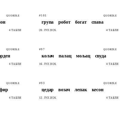
#101
QUORDLE
QUORDLE
јон
група
робот
богат
спава
4 ТАБЛИ
20. ЈУЛ 2026.
4 ТАБЛИ
#97
QUORDLE
QUORDLE
орден
колач
палац
мољац
свуда
4 ТАБЛИ
16. ЈУЛ 2026.
4 ТАБЛИ
#93
QUORDLE
QUORDLE
ефир
цедар
возач
лепак
кесон
4 ТАБЛИ
12. ЈУЛ 2026.
4 ТАБЛИ