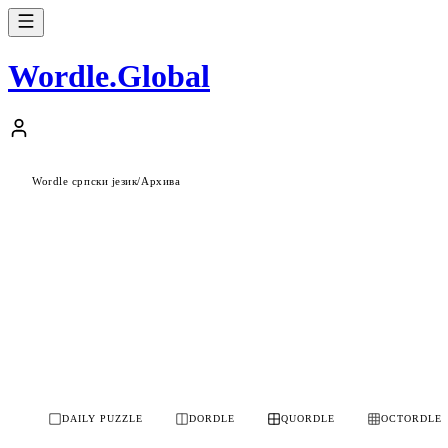
Wordle
.
Global
Wordle српски језик
/
Архива
DAILY PUZZLE
DORDLE
QUORDLE
OCTORDLE