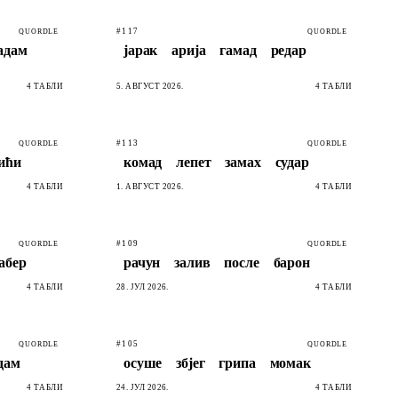
#117
QUORDLE
QUORDLE
адам
јарак
арија
гамад
редар
4 ТАБЛИ
5. АВГУСТ 2026.
4 ТАБЛИ
#113
QUORDLE
QUORDLE
ићи
комад
лепет
замах
судар
4 ТАБЛИ
1. АВГУСТ 2026.
4 ТАБЛИ
#109
QUORDLE
QUORDLE
абер
рачун
залив
после
барон
4 ТАБЛИ
28. ЈУЛ 2026.
4 ТАБЛИ
#105
QUORDLE
QUORDLE
дам
осуше
збјег
грипа
момак
4 ТАБЛИ
24. ЈУЛ 2026.
4 ТАБЛИ