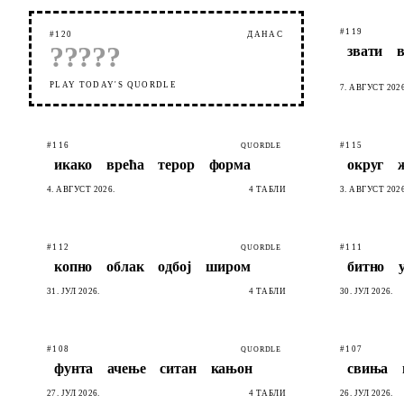
#119
#120
ДАНАС
?
?
?
?
?
звати
PLAY TODAY'S QUORDLE
7. АВГУСТ 2026
#116
#115
QUORDLE
икако
врећа
терор
форма
округ
4. АВГУСТ 2026.
4 ТАБЛИ
3. АВГУСТ 2026
#112
#111
QUORDLE
копно
облак
одбој
широм
битно
31. ЈУЛ 2026.
4 ТАБЛИ
30. ЈУЛ 2026.
#108
#107
QUORDLE
фунта
ачење
ситан
кањон
свиња
27. ЈУЛ 2026.
4 ТАБЛИ
26. ЈУЛ 2026.