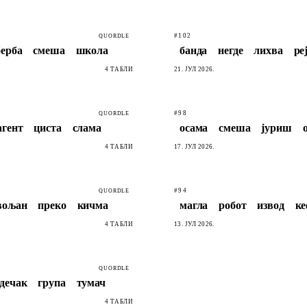
#102
QUORDLE
берба
смеша
школа
банда
негде
лихва
ре
4 ТАБЛИ
21. ЈУЛ 2026.
#98
QUORDLE
агент
циста
слама
осама
смеша
јуриш
4 ТАБЛИ
17. ЈУЛ 2026.
#94
QUORDLE
вољан
преко
кичма
магла
робот
извод
к
4 ТАБЛИ
13. ЈУЛ 2026.
QUORDLE
дечак
група
тумач
4 ТАБЛИ