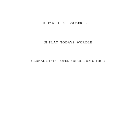
OLDER →
UI.PAGE 1 / 4
UI.PLAY_TODAYS_WORDLE
GLOBAL STATS
·
OPEN SOURCE ON GITHUB