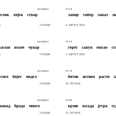
#118
QUORDLE
велик
лијек
ствар
лапор
табор
лакат
м
.
4 ТАБЛИ
6. АВГУСТ 2026.
#114
QUORDLE
жилав
возач
чувар
терет
сапун
мисао
ст
.
4 ТАБЛИ
2. АВГУСТ 2026.
#110
QUORDLE
успех
бијег
модел
битно
штиво
расти
х
4 ТАБЛИ
29. ЈУЛ 2026.
#106
QUORDLE
напад
брада
много
крзно
ваљда
јетра
се
4 ТАБЛИ
25. ЈУЛ 2026.