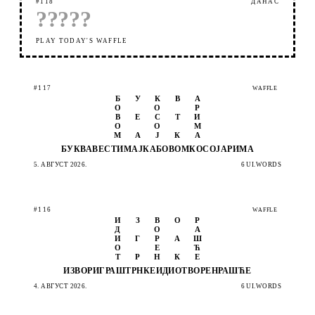
#118
ДАНАС
?
?
?
?
?
PLAY TODAY'S WAFFLE
#117
WAFFLE
Б
У
К
В
А
О
О
Р
В
Е
С
Т
И
О
О
М
М
А
Ј
К
А
БУКВА
ВЕСТИ
МАЈКА
БОВОМ
КОСОЈ
АРИМА
5. АВГУСТ 2026.
6 UI.WORDS
#116
WAFFLE
И
З
В
О
Р
Д
О
А
И
Г
Р
А
Ш
О
Е
Ћ
Т
Р
Н
К
Е
ИЗВОР
ИГРАШ
ТРНКЕ
ИДИОТ
ВОРЕН
РАШЋЕ
4. АВГУСТ 2026.
6 UI.WORDS