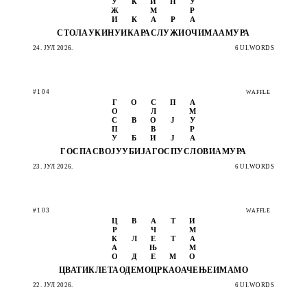
У
К
И
Н
У
Ж
М
Р
И
К
А
Р
А
СТОЛА
УКИНУ
ИКАРА
СЛУЖИ
ОЧИМА
АМУРА
24. ЈУЛ 2026.
6 UI.WORDS
#104
WAFFLE
Г
О
С
П
А
О
Л
М
С
В
О
Ј
У
П
В
Р
У
Б
И
Ј
А
ГОСПА
СВОЈУ
УБИЈА
ГОСПУ
СЛОВИ
АМУРА
23. ЈУЛ 2026.
6 UI.WORDS
#103
WAFFLE
Ц
В
А
Т
И
Р
Ч
М
К
Л
Е
Т
А
А
Њ
М
О
Д
Е
М
О
ЦВАТИ
КЛЕТА
ОДЕМО
ЦРКАО
АЧЕЊЕ
ИМАМО
22. ЈУЛ 2026.
6 UI.WORDS