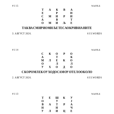
#115
WAFFLE
Т
А
К
В
А
Е
Р
Н
С
М
И
Р
И
А
В
Т
О
М
И
Љ
Е
ТАКВА
СМИРИ
ОМИЉЕ
ТЕСАО
КРИВИ
АНИТЕ
3. АВГУСТ 2026.
6 UI.WORDS
#114
WAFFLE
С
К
О
Р
О
А
Т
К
М
Л
Е
К
О
О
Л
Л
У
Х
О
Д
О
СКОРО
МЛЕКО
УХОДО
САМОУ
ОТЕЛО
ОКОЛО
2. АВГУСТ 2026.
6 UI.WORDS
#113
WAFFLE
Т
Е
Ш
К
У
О
У
Ј
В
А
Т
Р
А
Н
Н
Ч
У
Л
И
Ц
Е