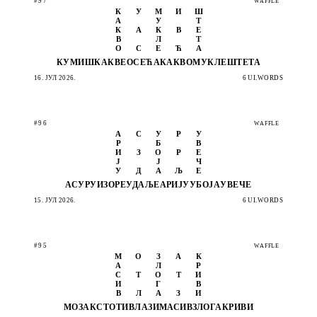
#97
WAFFLE
К
У
М
И
Ш
А
У
Т
К
А
К
В
Е
В
Л
Т
О
С
Е
Ћ
А
КУМИШ
КАКВЕ
ОСЕЋА
КАКВО
МУКЛЕ
ШТЕТА
16. ЈУЛ 2026.
6 UI.WORDS
#96
WAFFLE
А
С
У
Р
У
Р
Б
В
И
З
О
Р
Е
Ј
Ј
Ч
У
Д
А
Љ
Е
АСУРУ
ИЗОРЕ
УДАЉЕ
АРИЈУ
УБОЈА
УВЕЧЕ
15. ЈУЛ 2026.
6 UI.WORDS
#95
WAFFLE
М
О
З
А
К
А
Л
Р
С
Т
О
Т
И
И
Г
В
В
Л
А
З
И
МОЗАК
СТОТИ
ВЛАЗИ
МАСИВ
ЗЛОГА
КРИВИ