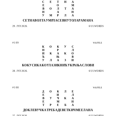
С
Е
Т
Н
А
Е
О
М
В
О
Л
Т
А
Н
А
Н
У
М
Р
Л
А
СЕТНА
ВОЛТА
УМРЛА
СЕВНУ
ТОЛАР
АМАНА
29. ЈУЛ 2026.
6 UI.WORDS
#109
WAFFLE
К
О
К
У
С
Н
Р
Л
И
К
А
К
О
Ћ
Њ
В
У
Л
А
З
И
КОКУС
ИКАКО
УЛАЗИ
КНИЋУ
КРАЊА
СЛОВИ
28. ЈУЛ 2026.
6 UI.WORDS
#108
WAFFLE
Д
О
К
Л
Е
Е
И
Л
В
У
Ч
К
А
Е
М
Н
Т
Р
Е
Б
А
ДОКЛЕ
ВУЧКА
ТРЕБА
ДЕВЕТ
КИЧМЕ
ЕЛАНА
27. ЈУЛ 2026.
6 UI.WORDS