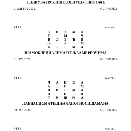
ТЕШКУ
ВАТРА
УЛИЦЕ
ТОВНУ
ШУТНИ
УЈАЧЕ
1. АВГУСТ 2026.
6 UI.WORDS
#112
WAFFLE
З
Н
А
М
О
У
М
Ч
Б
Л
Е
Ђ
И
Љ
Р
М
А
Л
Е
М
А
ЗНАМО
БЛЕЂИ
АЛЕМА
ЗУБЉА
АМЕРЕ
ОЧИМА
31. ЈУЛ 2026.
6 UI.WORDS
#111
WAFFLE
Л
А
Н
Д
А
А
О
М
П
И
С
М
А
О
И
Н
Т
Е
Ш
Њ
А
ЛАНДА
ПИСМА
ТЕШЊА
ЛАПОТ
НОСИШ
АМАНА
30. ЈУЛ 2026.
6 UI.WORDS
#110
WAFFLE