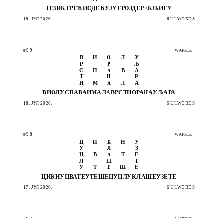
ЈЕЗИК
ТРЕЋИ
ОДЕЋУ
ЈУТРО
ЗДЕРЕ
КЊИГУ
19. ЈУЛ 2026.
6 UI.WORDS
#99
WAFFLE
В
И
О
Л
У
Р
Р
Љ
С
П
А
В
А
Т
Н
Р
И
М
А
Л
А
ВИОЛУ
СПАВА
ИМАЛА
ВРСТИ
ОРАНА
УЉАРА
18. ЈУЛ 2026.
6 UI.WORDS
#98
WAFFLE
Ц
И
К
Н
У
У
Л
З
Ц
В
А
Т
Е
Л
Ш
Т
У
Т
Е
Ш
Е
ЦИКНУ
ЦВАТЕ
УТЕШЕ
ЦУЦЛУ
КЛАШЕ
УЗЕТЕ
17. ЈУЛ 2026.
6 UI.WORDS