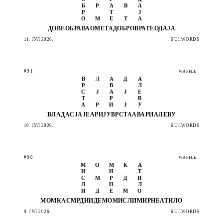
Б
Р
А
В
А
Р
Т
Ј
О
М
Е
Т
А
ДОВЕО
БРАВА
ОМЕТА
ДОБРО
ВРАТЕ
ОДАЈА
11. ЈУЛ 2026.
6 UI.WORDS
#91
WAFFLE
В
Л
А
Д
А
Р
В
Л
С
Ј
А
Ј
Е
Т
Р
В
А
Р
И
Ј
У
ВЛАДА
СЈАЈЕ
АРИЈУ
ВРСТА
АВАРИ
АЛЕВУ
10. ЈУЛ 2026.
6 UI.WORDS
#90
WAFFLE
М
О
М
К
А
И
И
Т
С
М
Р
Д
И
Л
Н
Л
И
Д
Е
М
О
МОМКА
СМРДИ
ИДЕМО
МИСЛИ
МИРНЕ
АТИЛО
9. ЈУЛ 2026.
6 UI.WORDS