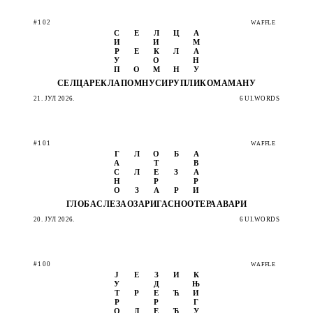
#102
WAFFLE
С
Е
Л
Ц
А
И
И
М
Р
Е
К
Л
А
У
О
Н
П
О
М
Н
У
СЕЛЦА
РЕКЛА
ПОМНУ
СИРУП
ЛИКОМ
АМАНУ
21. ЈУЛ 2026.
6 UI.WORDS
#101
WAFFLE
Г
Л
О
Б
А
А
Т
В
С
Л
Е
З
А
Н
Р
Р
О
З
А
Р
И
ГЛОБА
СЛЕЗА
ОЗАРИ
ГАСНО
ОТЕРА
АВАРИ
20. ЈУЛ 2026.
6 UI.WORDS
#100
WAFFLE
Ј
Е
З
И
К
У
Д
Њ
Т
Р
Е
Ћ
И
Р
Р
Г
О
Д
Е
Ћ
У