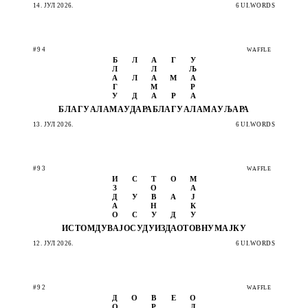
14. ЈУЛ 2026.
6 UI.WORDS
#94
WAFFLE
Б
Л
А
Г
У
Л
Л
Љ
А
Л
А
М
А
Г
М
Р
У
Д
А
Р
А
БЛАГУ
АЛАМА
УДАРА
БЛАГУ
АЛАМА
УЉАРА
13. ЈУЛ 2026.
6 UI.WORDS
#93
WAFFLE
И
С
Т
О
М
З
О
А
Д
У
В
А
Ј
А
Н
К
О
С
У
Д
У
ИСТОМ
ДУВАЈ
ОСУДУ
ИЗДАО
ТОВНУ
МАЈКУ
12. ЈУЛ 2026.
6 UI.WORDS
#92
WAFFLE
Д
О
В
Е
О
О
Р
Д