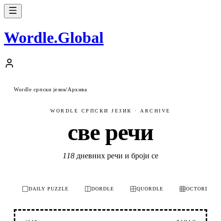
Wordle
.
Global
Wordle српски језик
/
Архива
WORDLE СРПСКИ ЈЕЗИК · ARCHIVE
све речи
118
дневних речи и броји се
DAILY PUZZLE
DORDLE
QUORDLE
OCTORDLE