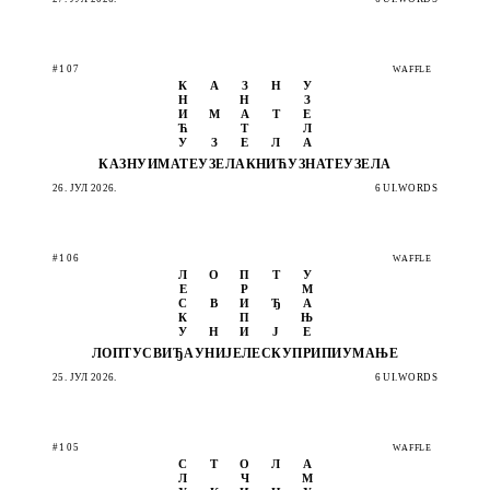
#107
WAFFLE
К
А
З
Н
У
Н
Н
З
И
М
А
Т
Е
Ћ
Т
Л
У
З
Е
Л
А
КАЗНУ
ИМАТЕ
УЗЕЛА
КНИЋУ
ЗНАТЕ
УЗЕЛА
26. ЈУЛ 2026.
6 UI.WORDS
#106
WAFFLE
Л
О
П
Т
У
Е
Р
М
С
В
И
Ђ
А
К
П
Њ
У
Н
И
Ј
Е
ЛОПТУ
СВИЂА
УНИЈЕ
ЛЕСКУ
ПРИПИ
УМАЊЕ
25. ЈУЛ 2026.
6 UI.WORDS
#105
WAFFLE
С
Т
О
Л
А
Л
Ч
М