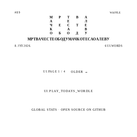
#89
WAFFLE
М
Р
Т
В
А
А
Е
Л
Ч
Е
С
Т
Е
К
А
В
О
Б
О
Д
У
МРТВА
ЧЕСТЕ
ОБОДУ
МАЧКО
ТЕСАО
АЛЕВУ
8. ЈУЛ 2026.
6 UI.WORDS
OLDER →
UI.PAGE 1 / 4
UI.PLAY_TODAYS_WORDLE
GLOBAL STATS
·
OPEN SOURCE ON GITHUB