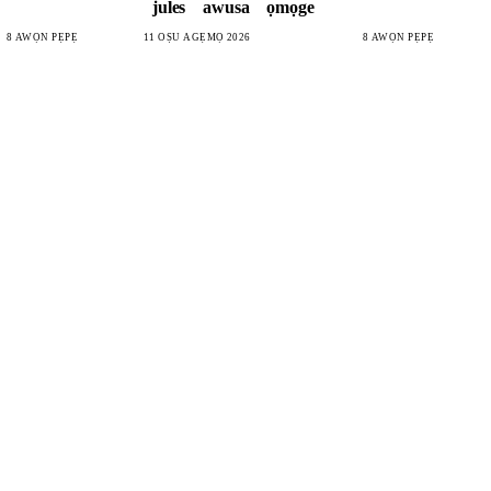
jules
awusa
ọmọge
8 AWỌN PẸPẸ
11 OṢÙ AGẸMỌ 2026
8 AWỌN PẸPẸ