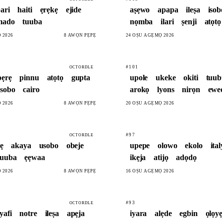
pari
haiti
ẹrẹkẹ
ejide
aṣẹwo
apapa
ileṣa
isob
mado
tuuba
nọmba
ilari
ṣenji
atọtọ
 2026
8 AWỌN PẸPẸ
24 OṢÙ AGẸMỌ 2026
#101
OCTORDLE
pẹrẹ
pinnu
atọtọ
gupta
upole
ukeke
okiti
tuub
sobo
cairo
arokọ
lyons
nirọn
ewe
 2026
8 AWỌN PẸPẸ
20 OṢÙ AGẸMỌ 2026
#97
OCTORDLE
lẹ
akaya
usobo
obeje
upepe
olowo
ekolo
ital
tuuba
ẹẹwaa
ikẹja
atijọ
adọdọ
 2026
8 AWỌN PẸPẸ
16 OṢÙ AGẸMỌ 2026
#93
OCTORDLE
yafi
notre
ileṣa
apẹja
iyara
alẹde
egbin
ọlọy