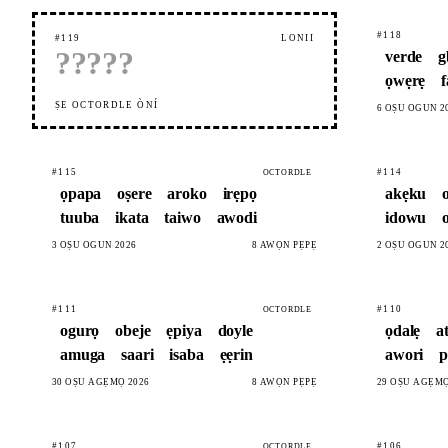
#118
#119
LÓNÌÍ
?
?
?
?
?
verde
g
ọwẹrẹ
ṢE OCTORDLE ÒNÍ
6 OṢÙ ÒGÚN 2
#115
#114
OCTORDLE
ọpapa
oṣere
aroko
irẹpọ
akẹku
tuuba
ikata
taiwo
awodi
idowu
3 OṢÙ ÒGÚN 2026
8 AWỌN PẸPẸ
2 OṢÙ ÒGÚN 2
#111
#110
OCTORDLE
ogurọ
obeje
ẹpiya
doyle
ọdalẹ
a
amuga
saari
isaba
ẹẹrin
awori
p
30 OṢÙ AGẸMỌ 2026
8 AWỌN PẸPẸ
29 OṢÙ AGẸMỌ
#107
#106
OCTORDLE