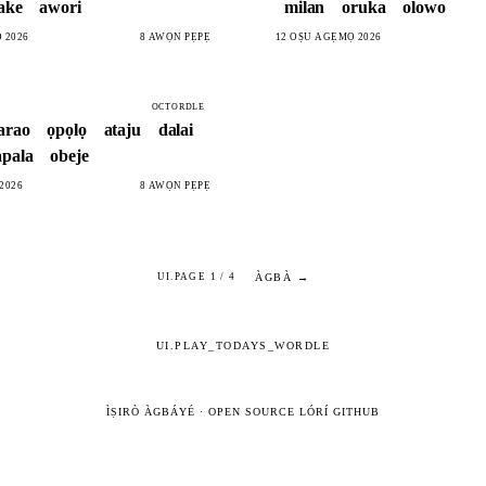
ake
awori
milan
oruka
olowo
 2026
8 AWỌN PẸPẸ
12 OṢÙ AGẸMỌ 2026
OCTORDLE
arao
ọpọlọ
ataju
dalai
apala
obeje
2026
8 AWỌN PẸPẸ
ÀGBÀ →
UI.PAGE 1 / 4
UI.PLAY_TODAYS_WORDLE
ÌṢIRÒ ÀGBÁYÉ
·
OPEN SOURCE LÓRÍ GITHUB