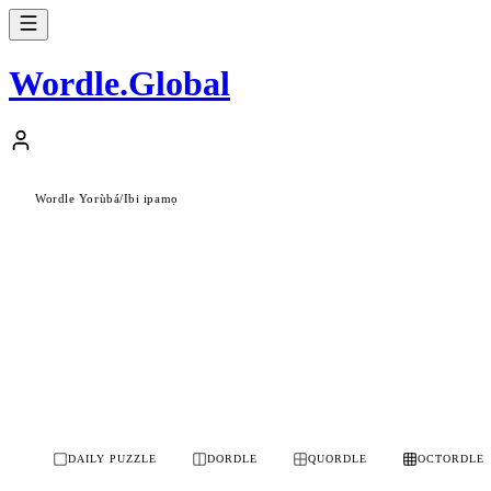
Wordle
.
Global
Wordle Yorùbá
/
Ibi ipamọ
DAILY PUZZLE
DORDLE
QUORDLE
OCTORDLE