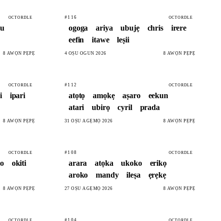
#116
OCTORDLE
OCTORDLE
ku
ogoga
ariya
ubujẹ
chris
irere
eefin
itawe
leṣii
8 AWỌN PẸPẸ
4 OṢÙ ÒGÚN 2026
8 AWỌN PẸPẸ
#112
OCTORDLE
OCTORDLE
i
ipari
atọtọ
amọkẹ
aṣaro
eekun
atari
ubirọ
cyril
prada
8 AWỌN PẸPẸ
31 OṢÙ AGẸMỌ 2026
8 AWỌN PẸPẸ
#108
OCTORDLE
OCTORDLE
io
okiti
arara
atọka
ukoko
erikọ
aroko
mandy
ileṣa
ẹrẹkẹ
8 AWỌN PẸPẸ
27 OṢÙ AGẸMỌ 2026
8 AWỌN PẸPẸ
#104
OCTORDLE
OCTORDLE