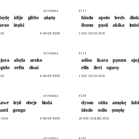
#117
OCTORDLE
bẹdẹ
idije
gibbs
akọtọ
hindu
apolo
leeds
din
farao
inọki
ibunu
pọsii
akika
imisi
026
8 AWỌN PẸPẸ
5 OṢÙ ÒGÚN 2026
#113
OCTORDLE
ojora
abẹla
aroko
adisa
ikara
pọnun
ajoj
ogido
eefin
disai
ellis
ileri
ogurọ
026
8 AWỌN PẸPẸ
1 OṢÙ ÒGÚN 2026
#109
OCTORDLE
tawe
leṣii
obeje
linda
dyson
otita
amọkẹ
fab
anti
gongo
idodo
osilo
ọmọlọ
 2026
8 AWỌN PẸPẸ
28 OṢÙ AGẸMỌ 2026
#105
OCTORDLE