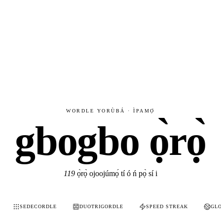
WORDLE YORÙBÁ · ÌPAMỌ́
gbogbo ọ̀rọ̀
119
ọ̀rọ̀ ojoojúmọ́ tí ó ń pọ̀ sí i
SEDECORDLE
DUOTRIGORDLE
SPEED STREAK
GL