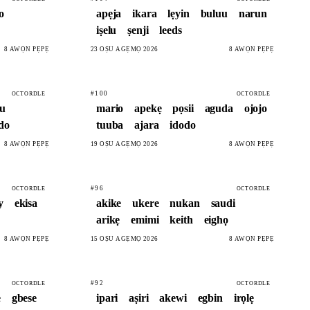
o
apẹja
ikara
lẹyin
buluu
narun
iṣelu
ṣenji
leeds
8 AWỌN PẸPẸ
23 OṢÙ AGẸMỌ 2026
8 AWỌN PẸPẸ
#100
OCTORDLE
OCTORDLE
u
mario
apekẹ
pọsii
aguda
ojojo
do
tuuba
ajara
idodo
8 AWỌN PẸPẸ
19 OṢÙ AGẸMỌ 2026
8 AWỌN PẸPẸ
#96
OCTORDLE
OCTORDLE
y
ekisa
akike
ukere
nukan
saudi
arikẹ
emimi
keith
eighọ
8 AWỌN PẸPẸ
15 OṢÙ AGẸMỌ 2026
8 AWỌN PẸPẸ
#92
OCTORDLE
OCTORDLE
ẹ
gbese
ipari
aṣiri
akewi
egbin
irọlẹ