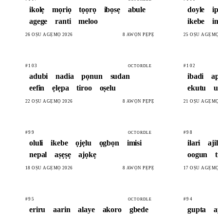
ikolẹ
mọriọ
tọọrọ
ibọsẹ
abule
doyle
i
agege
ranti
meloo
ikebe
i
26 OṢÙ AGẸMỌ 2026
8 AWỌN PẸPẸ
25 OṢÙ AGẸMỌ
#103
#102
OCTORDLE
adubi
nadia
pọnun
sudan
ibadi
a
eefin
ẹlẹpa
tiroo
oṣelu
ekutu
u
22 OṢÙ AGẸMỌ 2026
8 AWỌN PẸPẸ
21 OṢÙ AGẸMỌ
#99
#98
OCTORDLE
oluli
ikebe
ọjẹlu
ọgbọn
imisi
ilari
aji
nepal
aṣẹṣẹ
ajọkẹ
oogun
18 OṢÙ AGẸMỌ 2026
8 AWỌN PẸPẸ
17 OṢÙ AGẸMỌ
#95
#94
OCTORDLE
eriru
aarin
alaye
akoro
gbede
gupta
a