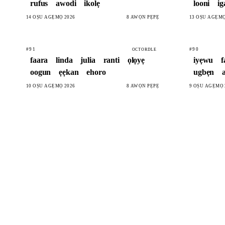
rufus
awodi
ikolẹ
looni
ig
14 OṢÙ AGẸMỌ 2026
8 AWỌN PẸPẸ
13 OṢÙ AGẸMỌ
#91
#90
OCTORDLE
faara
linda
julia
ranti
ọlọyẹ
iyẹwu
f
oogun
ẹẹkan
ehoro
ugbẹn
10 OṢÙ AGẸMỌ 2026
8 AWỌN PẸPẸ
9 OṢÙ AGẸMỌ 