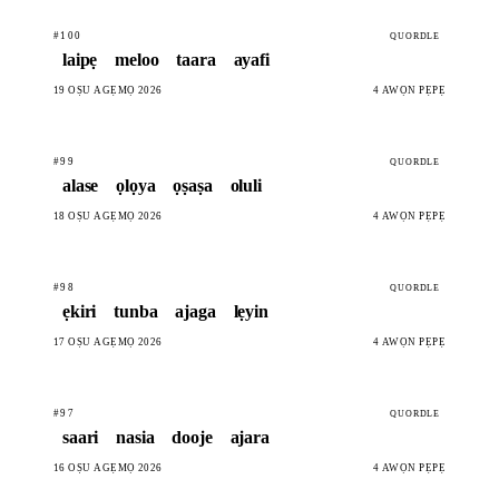
#100
QUORDLE
laipẹ
meloo
taara
ayafi
19 OṢÙ AGẸMỌ 2026
4 AWỌN PẸPẸ
#99
QUORDLE
alase
ọlọya
ọṣaṣa
oluli
18 OṢÙ AGẸMỌ 2026
4 AWỌN PẸPẸ
#98
QUORDLE
ẹkiri
tunba
ajaga
lẹyin
17 OṢÙ AGẸMỌ 2026
4 AWỌN PẸPẸ
#97
QUORDLE
saari
nasia
dooje
ajara
16 OṢÙ AGẸMỌ 2026
4 AWỌN PẸPẸ