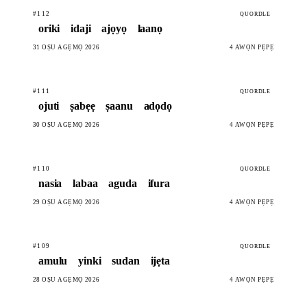
#112
QUORDLE
oriki
idaji
ajọyọ
laanọ
31 OṢÙ AGẸMỌ 2026
4 AWỌN PẸPẸ
#111
QUORDLE
ojuti
ṣabẹẹ
ṣaanu
adọdọ
30 OṢÙ AGẸMỌ 2026
4 AWỌN PẸPẸ
#110
QUORDLE
nasia
labaa
aguda
ifura
29 OṢÙ AGẸMỌ 2026
4 AWỌN PẸPẸ
#109
QUORDLE
amulu
yinki
sudan
ijẹta
28 OṢÙ AGẸMỌ 2026
4 AWỌN PẸPẸ