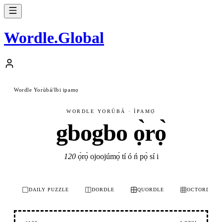
Wordle
.
Global
Wordle Yorùbá
/
Ibi ipamọ
WORDLE YORÙBÁ · ÌPAMỌ́
gbogbo ọ̀rọ̀
120
ọ̀rọ̀ ojoojúmọ́ tí ó ń pọ̀ sí i
DAILY PUZZLE
DORDLE
QUORDLE
OCTORDLE