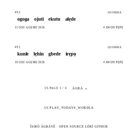
#92
QUORDLE
ogoga
ojuti
ekutu
alẹde
11 OṢÙ AGẸMỌ 2026
4 AWỌN PẸPẸ
#91
QUORDLE
kunle
lẹhin
gbede
irẹpọ
10 OṢÙ AGẸMỌ 2026
4 AWỌN PẸPẸ
ÀGBÀ →
UI.PAGE 1 / 4
UI.PLAY_TODAYS_WORDLE
ÌṢIRÒ ÀGBÁYÉ
·
OPEN SOURCE LÓRÍ GITHUB