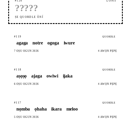
#120
LÓNÌÍ
?
?
?
?
?
ṢE QUORDLE ÒNÍ
#119
QUORDLE
agaga
notre
ogoga
iwure
7 OṢÙ ÒGÚN 2026
4 AWỌN PẸPẸ
#118
QUORDLE
aṣọṣọ
ajaga
owiwi
ijaka
6 OṢÙ ÒGÚN 2026
4 AWỌN PẸPẸ
#117
QUORDLE
nọmba
ọhaha
ikara
meloo
5 OṢÙ ÒGÚN 2026
4 AWỌN PẸPẸ