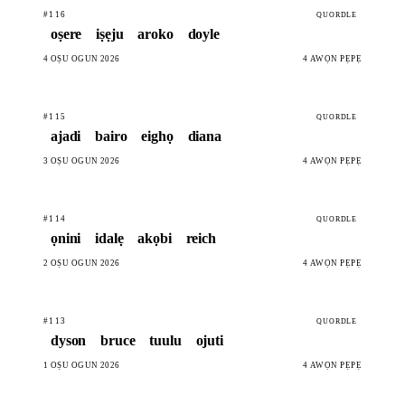
#116
QUORDLE
oṣere
iṣẹju
aroko
doyle
4 OṢÙ ÒGÚN 2026
4 AWỌN PẸPẸ
#115
QUORDLE
ajadi
bairo
eighọ
diana
3 OṢÙ ÒGÚN 2026
4 AWỌN PẸPẸ
#114
QUORDLE
ọnini
idalẹ
akọbi
reich
2 OṢÙ ÒGÚN 2026
4 AWỌN PẸPẸ
#113
QUORDLE
dyson
bruce
tuulu
ojuti
1 OṢÙ ÒGÚN 2026
4 AWỌN PẸPẸ