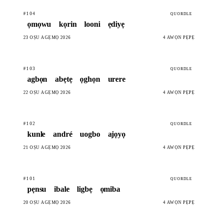
#104
QUORDLE
ọmọwu
kọrin
looni
ẹdiyẹ
23 OṢÙ AGẸMỌ 2026
4 AWỌN PẸPẸ
#103
QUORDLE
agbọn
abẹtẹ
ọghọn
urere
22 OṢÙ AGẸMỌ 2026
4 AWỌN PẸPẸ
#102
QUORDLE
kunle
andré
uogbo
ajọyọ
21 OṢÙ AGẸMỌ 2026
4 AWỌN PẸPẸ
#101
QUORDLE
pẹnsu
ibale
ligbẹ
ọmiba
20 OṢÙ AGẸMỌ 2026
4 AWỌN PẸPẸ