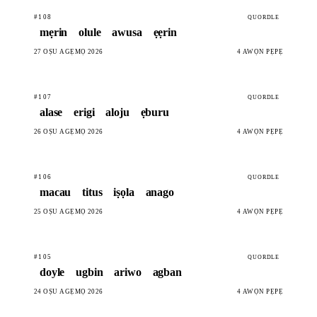
#108
QUORDLE
mẹrin
olule
awusa
ẹẹrin
27 OṢÙ AGẸMỌ 2026
4 AWỌN PẸPẸ
#107
QUORDLE
alase
erigi
aloju
ẹburu
26 OṢÙ AGẸMỌ 2026
4 AWỌN PẸPẸ
#106
QUORDLE
macau
titus
iṣọla
anago
25 OṢÙ AGẸMỌ 2026
4 AWỌN PẸPẸ
#105
QUORDLE
doyle
ugbin
ariwo
agban
24 OṢÙ AGẸMỌ 2026
4 AWỌN PẸPẸ