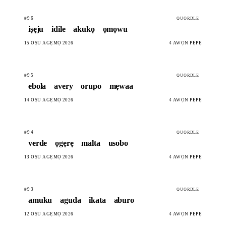
#96
QUORDLE
iṣẹju
idile
akukọ
ọmọwu
15 OṢÙ AGẸMỌ 2026
4 AWỌN PẸPẸ
#95
QUORDLE
ebola
avery
orupo
mẹwaa
14 OṢÙ AGẸMỌ 2026
4 AWỌN PẸPẸ
#94
QUORDLE
verde
ọgẹrẹ
malta
usobo
13 OṢÙ AGẸMỌ 2026
4 AWỌN PẸPẸ
#93
QUORDLE
amuku
aguda
ikata
aburo
12 OṢÙ AGẸMỌ 2026
4 AWỌN PẸPẸ