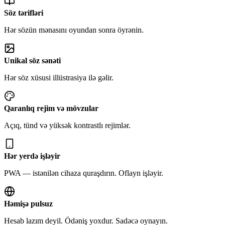
Söz tərifləri
Hər sözün mənasını oyundan sonra öyrənin.
Unikal söz sənəti
Hər söz xüsusi illüstrasiya ilə gəlir.
Qaranlıq rejim və mövzular
Açıq, tünd və yüksək kontrastlı rejimlər.
Hər yerdə işləyir
PWA — istənilən cihaza quraşdırın. Oflayn işləyir.
Həmişə pulsuz
Hesab lazım deyil. Ödəniş yoxdur. Sadəcə oynayın.