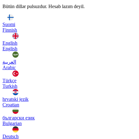
Bütün dillər pulsuzdur. Hesab lazım deyil.
Suomi
Finnish
English
English
العربية
Arabic
Türkçe
Turkish
hrvatski jezik
Croatian
български език
Bulgarian
Deutsch