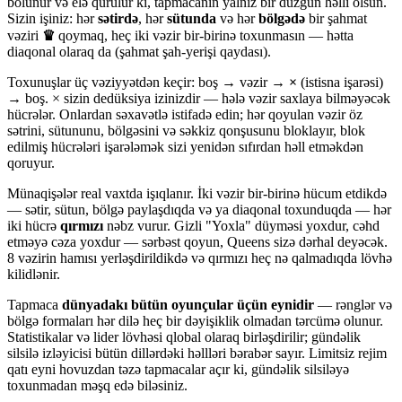
bölünür və elə qurulur ki, tapmacanın yalnız bir düzgün həlli olsun.
Sizin işiniz: hər
sətirdə
, hər
sütunda
və hər
bölgədə
bir şahmat
vəziri
♛
qoymaq, heç iki vəzir bir-birinə toxunmasın — hətta
diaqonal olaraq da (şahmat şah-yerişi qaydası).
Toxunuşlar üç vəziyyətdən keçir: boş → vəzir →
×
(istisna işarəsi)
→ boş. × sizin dedüksiya izinizdir — hələ vəzir saxlaya bilməyəcək
hücrələr. Onlardan səxavətlə istifadə edin; hər qoyulan vəzir öz
sətrini, sütununu, bölgəsini və səkkiz qonşusunu bloklayır, blok
edilmiş hücrələri işarələmək sizi yenidən sıfırdan həll etməkdən
qoruyur.
Münaqişələr real vaxtda işıqlanır. İki vəzir bir-birinə hücum etdikdə
— sətir, sütun, bölgə paylaşdıqda və ya diaqonal toxunduqda — hər
iki hücrə
qırmızı
nəbz vurur. Gizli "Yoxla" düyməsi yoxdur, cəhd
etməyə cəza yoxdur — sərbəst qoyun, Queens sizə dərhal deyəcək.
8 vəzirin hamısı yerləşdirildikdə və qırmızı heç nə qalmadıqda lövhə
kilidlənir.
Tapmaca
dünyadakı bütün oyunçular üçün eynidir
— rənglər və
bölgə formaları hər dilə heç bir dəyişiklik olmadan tərcümə olunur.
Statistikalar və lider lövhəsi qlobal olaraq birləşdirilir; gündəlik
silsilə izləyicisi bütün dillərdəki həllləri bərabər sayır. Limitsiz rejim
qatı eyni hovuzdan təzə tapmacalar açır ki, gündəlik silsiləyə
toxunmadan məşq edə biləsiniz.