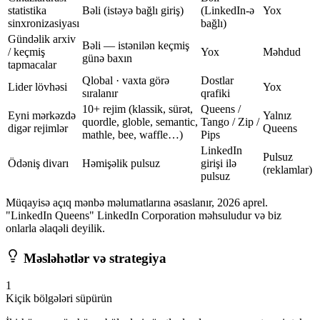
statistika
Bəli (istəyə bağlı giriş)
(LinkedIn-ə
Yox
sinxronizasiyası
bağlı)
Gündəlik arxiv
Bəli — istənilən keçmiş
/ keçmiş
Yox
Məhdud
günə baxın
tapmacalar
Qlobal · vaxta görə
Dostlar
Lider lövhəsi
Yox
sıralanır
qrafiki
10+ rejim (klassik, sürət,
Queens /
Eyni mərkəzdə
Yalnız
quordle, globle, semantic,
Tango / Zip /
digər rejimlər
Queens
mathle, bee, waffle…)
Pips
LinkedIn
Pulsuz
Ödəniş divarı
Həmişəlik pulsuz
girişi ilə
(reklamlar)
pulsuz
Müqayisə açıq mənbə məlumatlarına əsaslanır, 2026 aprel.
"LinkedIn Queens" LinkedIn Corporation məhsuludur və biz
onlarla əlaqəli deyilik.
Məsləhətlər və strategiya
1
Kiçik bölgələri süpürün