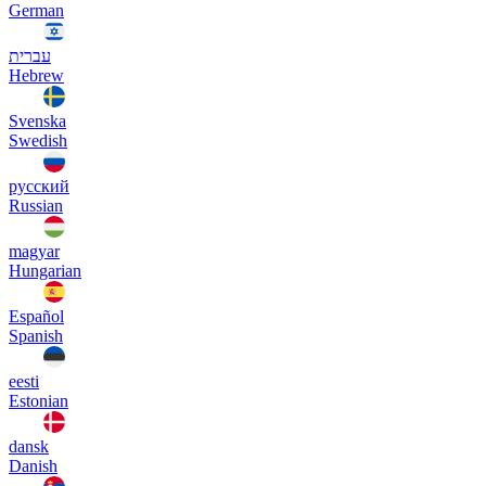
German
עברית
Hebrew
Svenska
Swedish
русский
Russian
magyar
Hungarian
Español
Spanish
eesti
Estonian
dansk
Danish