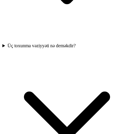
Üç toxunma vəziyyəti nə deməkdir?