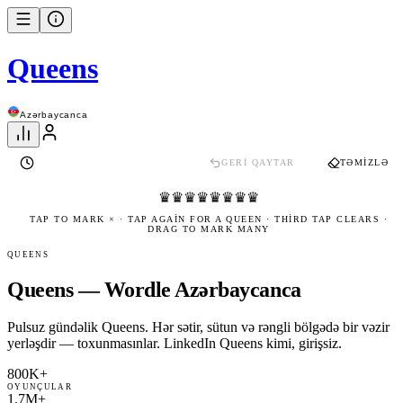
Queens
Azərbaycanca
GERI QAYTAR
TƏMIZLƏ
♛
♛
♛
♛
♛
♛
♛
♛
TAP TO MARK × · TAP AGAIN FOR A QUEEN · THIRD TAP CLEARS ·
DRAG TO MARK MANY
QUEENS
Queens — Wordle Azərbaycanca
Pulsuz gündəlik Queens. Hər sətir, sütun və rəngli bölgədə bir vəzir
yerləşdir — toxunmasınlar. LinkedIn Queens kimi, girişsiz.
800K+
OYUNÇULAR
1.7M+