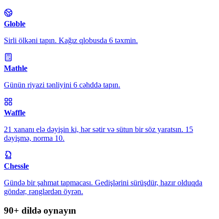
Globle
Sirli ölkəni tapın. Kağız qlobusda 6 təxmin.
Mathle
Günün riyazi tənliyini 6 cəhddə tapın.
Waffle
21 xananı elə dəyişin ki, hər sətir və sütun bir söz yaratsın. 15
dəyişmə, norma 10.
Chessle
Gündə bir şahmat tapmacası. Gedişlərini sürüşdür, hazır olduqda
göndər, rənglərdən öyrən.
90+ dildə oynayın