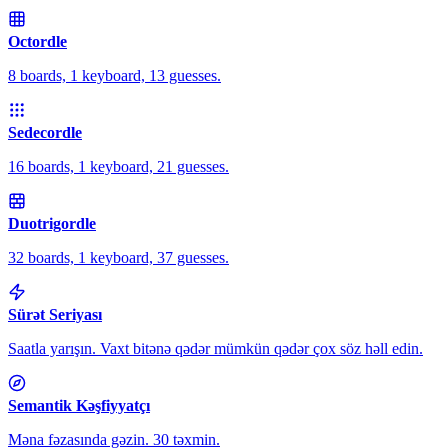
Octordle
8 boards, 1 keyboard, 13 guesses.
Sedecordle
16 boards, 1 keyboard, 21 guesses.
Duotrigordle
32 boards, 1 keyboard, 37 guesses.
Sürət Seriyası
Saatla yarışın. Vaxt bitənə qədər mümkün qədər çox söz həll edin.
Semantik Kəşfiyyatçı
Məna fəzasında gəzin. 30 təxmin.