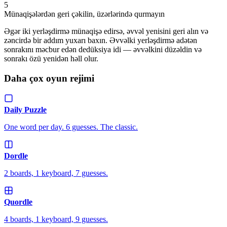
5
Münaqişələrdən geri çəkilin, üzərlərində qurmayın
Əgər iki yerləşdirmə münaqişə edirsə, əvvəl yenisini geri alın və
zəncirdə bir addım yuxarı baxın. Əvvəlki yerləşdirmə adətən
sonrakını məcbur edən dedüksiya idi — əvvəlkini düzəldin və
sonrakı özü yenidən həll olur.
Daha çox oyun rejimi
Daily Puzzle
One word per day. 6 guesses. The classic.
Dordle
2 boards, 1 keyboard, 7 guesses.
Quordle
4 boards, 1 keyboard, 9 guesses.