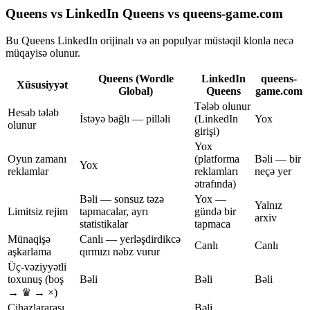
Queens vs LinkedIn Queens vs queens-game.com
Bu Queens LinkedIn orijinalı və ən populyar müstəqil klonla necə
müqayisə olunur.
Queens (Wordle
LinkedIn
queens-
Xüsusiyyət
Global)
Queens
game.com
Tələb olunur
Hesab tələb
İstəyə bağlı — pilləli
(LinkedIn
Yox
olunur
girişi)
Yox
Oyun zamanı
(platforma
Bəli — bir
Yox
reklamlar
reklamları
neçə yer
ətrafında)
Bəli — sonsuz təzə
Yox —
Yalnız
Limitsiz rejim
tapmacalar, ayrı
gündə bir
arxiv
statistikalar
tapmaca
Münaqişə
Canlı — yerləşdirdikcə
Canlı
Canlı
aşkarlama
qırmızı nəbz vurur
Üç-vəziyyətli
toxunuş (boş
Bəli
Bəli
Bəli
→ ♛ → ×)
Cihazlararası
Bəli