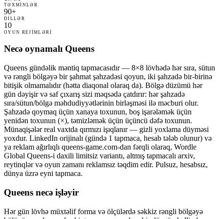
TƏXMINLƏR
90+
DILLƏR
10
OYUN REJIMLƏRI
Necə oynamalı Queens
Queens gündəlik məntiq tapmacasıdır — 8×8 lövhədə hər sıra, sütun
və rəngli bölgəyə bir şahmat şahzadəsi qoyun, iki şahzadə bir-birinə
bitişik olmamalıdır (hətta diaqonal olaraq da). Bölgə düzümü hər
gün dəyişir və saf çıxarış sizi məqsədə çatdırır: hər şahzadə
sıra/sütun/bölgə məhdudiyyətlərinin birləşməsi ilə məcburi olur.
Şahzadə qoymaq üçün xanaya toxunun, boş işarələmək üçün
yenidən toxunun (×), təmizləmək üçün üçüncü dəfə toxunun.
Münaqişələr real vaxtda qırmızı işıqlanır — gizli yoxlama düyməsi
yoxdur. LinkedIn orijinalı (gündə 1 tapmaca, hesab tələb olunur) və
ya reklam ağırlıqlı queens-game.com-dan fərqli olaraq, Wordle
Global Queens-i daxili limitsiz variantı, altmış tapmacalı arxiv,
reytinqlər və oyun zamanı reklamsız təqdim edir. Pulsuz, hesabsız,
dünya üzrə eyni tapmaca.
Queens necə işləyir
Hər gün lövhə müxtəlif forma və ölçülərdə səkkiz rəngli bölgəyə