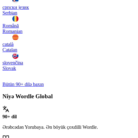
српски језик
Serbian
Română
Romanian
català
Catalan
slovenčina
Slovak
Bütün 90+ dilə baxın
Niyə Wordle Global
90+ dil
Ərəbcədən Yorubaya. Ən böyük çoxdilli Wordle.