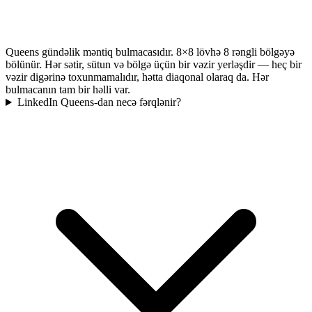
Queens gündəlik məntiq bulmacasıdır. 8×8 lövhə 8 rəngli bölgəyə
bölünür. Hər sətir, sütun və bölgə üçün bir vəzir yerləşdir — heç bir
vəzir digərinə toxunmamalıdır, hətta diaqonal olaraq da. Hər
bulmacanın tam bir həlli var.
LinkedIn Queens-dan necə fərqlənir?