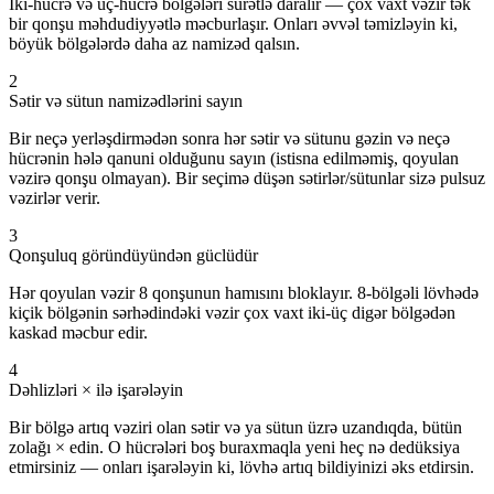
İki-hücrə və üç-hücrə bölgələri sürətlə daralır — çox vaxt vəzir tək
bir qonşu məhdudiyyətlə məcburlaşır. Onları əvvəl təmizləyin ki,
böyük bölgələrdə daha az namizəd qalsın.
2
Sətir və sütun namizədlərini sayın
Bir neçə yerləşdirmədən sonra hər sətir və sütunu gəzin və neçə
hücrənin hələ qanuni olduğunu sayın (istisna edilməmiş, qoyulan
vəzirə qonşu olmayan). Bir seçimə düşən sətirlər/sütunlar sizə pulsuz
vəzirlər verir.
3
Qonşuluq göründüyündən güclüdür
Hər qoyulan vəzir 8 qonşunun hamısını bloklayır. 8-bölgəli lövhədə
kiçik bölgənin sərhədindəki vəzir çox vaxt iki-üç digər bölgədən
kaskad məcbur edir.
4
Dəhlizləri × ilə işarələyin
Bir bölgə artıq vəziri olan sətir və ya sütun üzrə uzandıqda, bütün
zolağı × edin. O hücrələri boş buraxmaqla yeni heç nə dedüksiya
etmirsiniz — onları işarələyin ki, lövhə artıq bildiyinizi əks etdirsin.