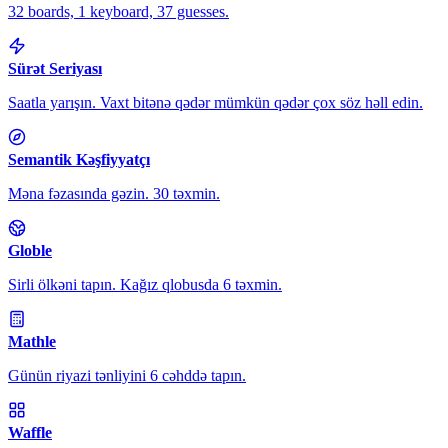
32 boards, 1 keyboard, 37 guesses.
Sürət Seriyası
Saatla yarışın. Vaxt bitənə qədər mümkün qədər çox söz həll edin.
Semantik Kəşfiyyatçı
Məna fəzasında gəzin. 30 təxmin.
Globle
Sirli ölkəni tapın. Kağız qlobusda 6 təxmin.
Mathle
Günün riyazi tənliyini 6 cəhddə tapın.
Waffle