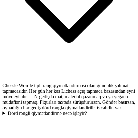
Chessle Wordle tipli rəng qiymətləndirməsi olan gündəlik şahmat
tapmacasıdır. Hər gün hər kəs Lichess açıq tapmaca bazasından eyni
mövqeyi alır — N gedişdə mat, material qazanmaq və ya yeganə
müdafiəni tapmaq. Fiqurları taxtada sürüşdürürsən, Göndər basırsan,
oynadığın hər gediş dörd rənglə qiymətləndirilir. 6 cəhdin var.
Dörd rəngli qiymətləndirmə necə işləyir?