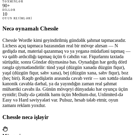
TƏXMINLƏR
90+
DILLƏR
10
OYUN REJIMLƏRI
Necə oynamalı Chessle
Chessle Wordle kimi geyindirilmiş gündəlik şahmat tapmacasıdır.
Lichess açıq tapmaca bazasından real bir mövqe alırsan — N
gedişdə mat, material qazanmaq və ya yeganə müdafiəni tapmaq —
və qalib ardıcıllığı tapmaq üçün 6 cəhdin var. Fiqurlarını taxtada
sürüşdür, sonra Göndər düyməsinə bas. Oynadığın hər gediş dörd
rənglə qiymətləndirilir: tünd yaşıl (düzgün xanada düzgün fiqur),
yaşıl (düzgün fiqur, səhv xana), bej (düzgün xana, səhv fiqur), boz
(heç biri). Rəqib gedişlərin arasında cavab verir — sən xəttdə olanda
kanonik cavabla dərhal, ya da yayındığın zaman real şahmat
mühərriki cavabı ilə. Günün mövqeyi dünyadakı hər oyunçu üçün
eynidir; Daily-də çətinlik hamı üçün Medium-dur, Unlimited-də
Easy və Hard səviyyələri var. Pulsuz, hesab tələb etmir, oyun
zamanı reklam yoxdur.
Chessle necə işləyir