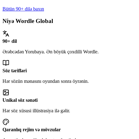
Bütün 90+ dilə baxın
Niyə Wordle Global
90+ dil
Ərəbcədən Yorubaya. Ən böyük çoxdilli Wordle.
Söz tərifləri
Hər sözün mənasını oyundan sonra öyrənin.
Unikal söz sənəti
Hər söz xüsusi illüstrasiya ilə gəlir.
Qaranlıq rejim və mövzular