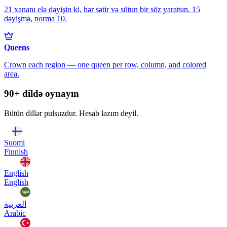
21 xananı elə dəyişin ki, hər sətir və sütun bir söz yaratsın. 15
dəyişmə, norma 10.
Queens
Crown each region — one queen per row, column, and colored
area.
90+ dildə oynayın
Bütün dillər pulsuzdur. Hesab lazım deyil.
Suomi
Finnish
English
English
العربية
Arabic