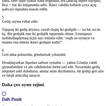
xana, səhv fiqur (hədəf xana doğrudur, ora çatacaq fiquru dəyişin).
Boz = hər iki istiqamətdə səhv. İkinci cəhddə həllərin çoxu açıq
qəhvəyi siqnalına əsasən edilir.
5
Gediş sayına etibar edin
Tapşırıq iki gediş deyirsə, cavab dəqiq iki gedişdir — nə bir, nə də
üç. Bir gedişlik mat iki gedişlik tapşırıqda olmur. Axtarışınızı
məhdudlaşdırmaq üçün sayı istifadə edin: ‘rəqib nə oynayır və
mənim onu bitirən ikinci gedişim nədir?’
6
Geri alma pulsuzdur, göndərmək yekundur
Hesablayarkən fiqurları sərbəst oynadın — yalnız Göndər cəhdi
qiymətləndirir və altı cəhdinizdən birini sərf edir. Yuxarıdakı gediş
nöqtələri sətri doludursa, amma əmin deyilsinizsə, bir gedişi geri alın
və fərqli ardıcıllıq sınayın.
Daha çox oyun rejimi
Daily Puzzle