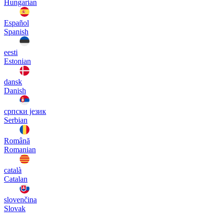
Hungarian
Español
Spanish
eesti
Estonian
dansk
Danish
српски језик
Serbian
Română
Romanian
català
Catalan
slovenčina
Slovak