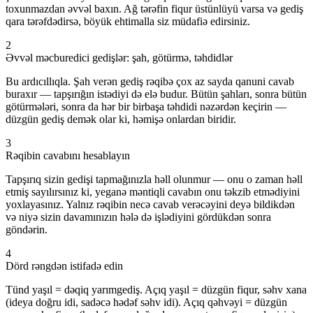
toxunmazdan əvvəl baxın. Ağ tərəfin fiqur üstünlüyü varsa və gediş
qara tərəfdədirsə, böyük ehtimalla siz müdafiə edirsiniz.
2
Əvvəl məcburedici gedişlər: şah, götürmə, təhdidlər
Bu ardıcıllıqla. Şah verən gediş rəqibə çox az sayda qanuni cavab
buraxır — tapşırığın istədiyi də elə budur. Bütün şahları, sonra bütün
götürmələri, sonra da hər bir birbaşa təhdidi nəzərdən keçirin —
düzgün gediş demək olar ki, həmişə onlardan biridir.
3
Rəqibin cavabını hesablayın
Tapşırıq sizin gedişi tapmağınızla həll olunmur — onu o zaman həll
etmiş sayılırsınız ki, yeganə məntiqli cavabın onu təkzib etmədiyini
yoxlayasınız. Yalnız rəqibin necə cavab verəcəyini deyə bildikdən
və niyə sizin davamınızın hələ də işlədiyini gördükdən sonra
göndərin.
4
Dörd rəngdən istifadə edin
Tünd yaşıl = dəqiq yarımgediş. Açıq yaşıl = düzgün fiqur, səhv xana
(ideya doğru idi, sadəcə hədəf səhv idi). Açıq qəhvəyi = düzgün