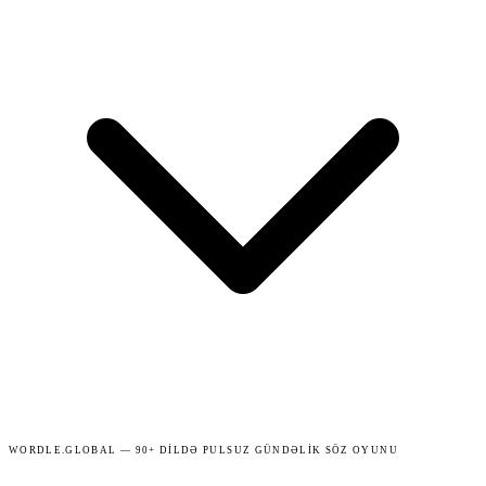
WORDLE.GLOBAL — 90+ DILDƏ PULSUZ GÜNDƏLIK SÖZ OYUNU