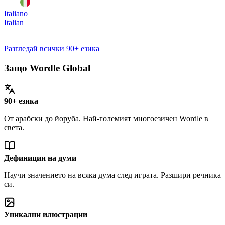
Italiano
Italian
Разгледай всички 90+ езика
Защо Wordle Global
90+ езика
От арабски до йоруба. Най-големият многоезичен Wordle в
света.
Дефиниции на думи
Научи значението на всяка дума след играта. Разшири речника
си.
Уникални илюстрации