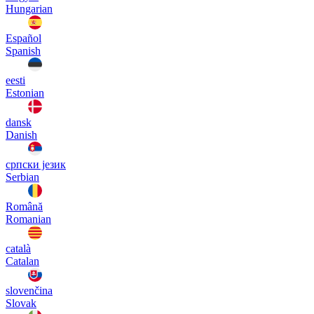
Hungarian
Español
Spanish
eesti
Estonian
dansk
Danish
српски језик
Serbian
Română
Romanian
català
Catalan
slovenčina
Slovak