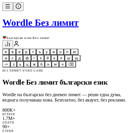
Wordle Без лимит
български език
·
Без лимит
я
в
е
р
т
ъ
у
и
о
п
ю
а
с
д
ф
г
х
й
к
л
ш
щ
⇨
з
ь
ц
ж
б
н
м
ч
⌫
БЕЗ ЛИМИТ WORD GAME
Wordle Без лимит български език
Wordle на български без дневен лимит — реши една дума,
веднага получаваш нова. Безплатно, без акаунт, без реклами.
800K+
ИГРАЧИ
1.7M+
ОПИТИ
90+
ЕЗИЦИ