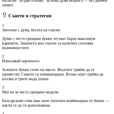
натисни "Играй отново" за нова дума веднага — без дневен
лимит.
Съвети и стратегия
1
Започни с дума, богата на гласни
Думи с често срещани букви тестват бързо максимум
варианти. Знанието кои гласни са налични стеснява
възможностите.
2
Използвай наученото
Зелените букви стоят на място. Жълтите трябва да се
преместят. Сивите са елиминирани. Всеки опит трябва да
ползва и трите вида улики.
3
Мисли за често срещани модели
Българският език има свои типични комбинации от букви —
научи се да ги разпознаваш.
4