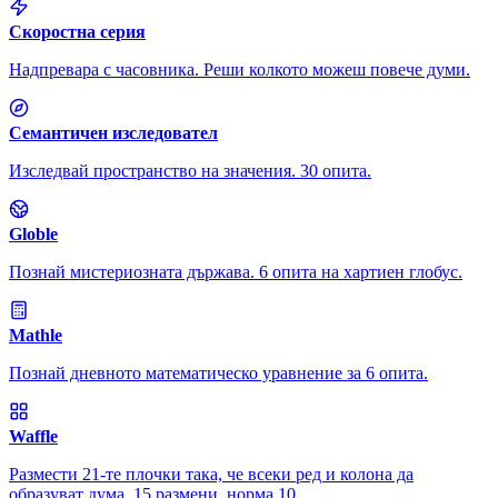
Скоростна серия
Надпревара с часовника. Реши колкото можеш повече думи.
Семантичен изследовател
Изследвай пространство на значения. 30 опита.
Globle
Познай мистериозната държава. 6 опита на хартиен глобус.
Mathle
Познай дневното математическо уравнение за 6 опита.
Waffle
Размести 21-те плочки така, че всеки ред и колона да
образуват дума. 15 размени, норма 10.