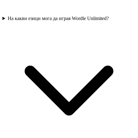
На какви езици мога да играя Wordle Unlimited?