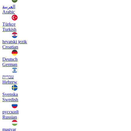
العربية
Arabic
Türkçe
Turkish
hrvatski jezik
Croatian
Deutsch
German
עברית
Hebrew
Svenska
Swedish
русский
Russian
magyar