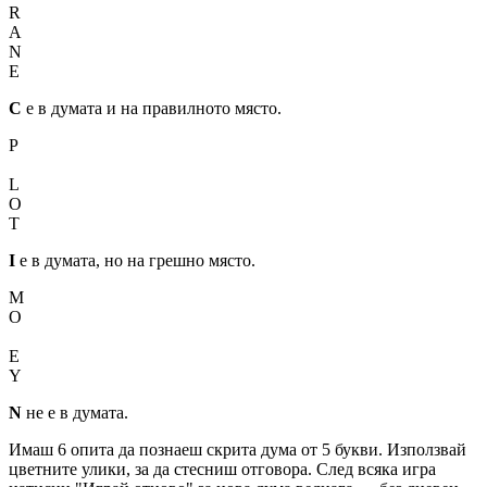
R
A
N
E
C
е в думата и на правилното място.
P
I
L
O
T
I
е в думата, но на грешно място.
M
O
N
E
Y
N
не е в думата.
Имаш 6 опита да познаеш скрита дума от 5 букви. Използвай
цветните улики, за да стесниш отговора. След всяка игра