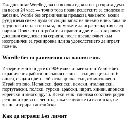
Ежедневният Wordle дава на всички една и съща скрита дума
на всеки 24 часа — точно това прави решетките за споделяне
забавни. Wordle без ограничения премахва чакането: всеки
рунд взема свежа дума от същия запас на дневно ниво, така че
трудността остава позната, но можете да играете партия след
партия. Повечето потребители правят и двете — завършват
днешния ежедневен за серията, после превключват към
неограничен за тренировка или за удоволствието да играят
повече.
Wordle без ограничения на вашия език
Изберете който и да е от 90+ езика от менюто и Wordle без
ограничения работи по същия начин — същият цикъл от 6
опита, същата цветна обратна връзка, същото мигновено
Играй отново. Испански, френски, немски, италиански,
португалски, полски, турски, арабски, иврит, хинди, японски,
корейски и много други. Всеки език използва собствен роден
речник и крива на честота, така че думите са истински, не
транслитериран английски.
Как да играеш Без лимит
C