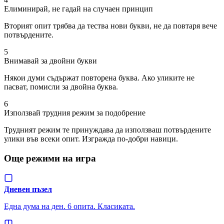
Елиминирай, не гадай на случаен принцип
Вторият опит трябва да тества нови букви, не да повтаря вече
потвърдените.
5
Внимавай за двойни букви
Някои думи съдържат повторена буква. Ако уликите не
пасват, помисли за двойна буква.
6
Използвай трудния режим за подобрение
Трудният режим те принуждава да използваш потвърдените
улики във всеки опит. Изгражда по-добри навици.
Още режими на игра
Дневен пъзел
Една дума на ден. 6 опита. Класиката.