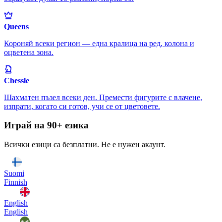
Queens
Короняй всеки регион — една кралица на ред, колона и
оцветена зона.
Chessle
Шахматен пъзел всеки ден. Премести фигурите с влачене,
изпрати, когато си готов, учи се от цветовете.
Играй на 90+ езика
Всички езици са безплатни. Не е нужен акаунт.
Suomi
Finnish
English
English