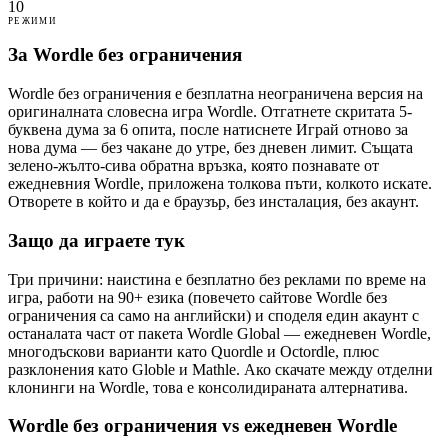
10
РЕЖИМИ
За Wordle без ограничения
Wordle без ограничения е безплатна неограничена версия на
оригиналната словесна игра Wordle. Отгатнете скритата 5-
буквена дума за 6 опита, после натиснете Играй отново за
нова дума — без чакане до утре, без дневен лимит. Същата
зелено-жълто-сива обратна връзка, която познавате от
ежедневния Wordle, приложена толкова пъти, колкото искате.
Отворете в който и да е браузър, без инсталация, без акаунт.
Защо да играете тук
Три причини: наистина е безплатно без реклами по време на
игра, работи на 90+ езика (повечето сайтове Wordle без
ограничения са само на английски) и споделя един акаунт с
останалата част от пакета Wordle Global — ежедневен Wordle,
многодъскови варианти като Quordle и Octordle, плюс
разклонения като Globle и Mathle. Ако скачате между отделни
клонинги на Wordle, това е консолидираната алтернатива.
Wordle без ограничения vs ежедневен Wordle