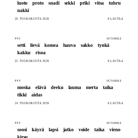
luoto
proto
snadi
sekki
priki
vitsa
tuhru
nakki
26. TOUKOKUUTA 2026
8 LAUTAA
#45
OCTORDLE
setti
lievä
komea
hauva
sakko
tynkä
kakku
risoa
25. TOUKOKUUTA 2026
8 LAUTAA
#44
OCTORDLE
moska
elävä
deeku
lauma
merta
taika
tikki
aidas
24. TOUKOKUUTA 2026
8 LAUTAA
#43
OCTORDLE
soosi
käyrä
lapsi
jatko
voide
taika
vieno
kirsu