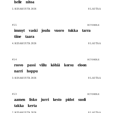
helle
nitoa
5. KESÄKUUTA 2026
8 LAUTAA
#55
OCTORDLE
immyt
vaski
joulu
vuoro
tukka
tarra
tiine
taara
4. KESÄKUUTA 2026
8 LAUTAA
#54
OCTORDLE
rosvo
passi
viilu
köhiä
korsu
eloon
narri
hoppu
3. KESÄKUUTA 2026
8 LAUTAA
#53
OCTORDLE
aamen
lisko
jurri
kesto
pidot
suoli
takka
kerta
2. KESÄKUUTA 2026
8 LAUTAA