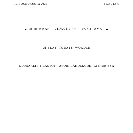
10. TOUKOKUUTA 2026
8 LAUTAA
← UUDEMMAT
VANHEMMAT →
UI.PAGE 3 / 4
UI.PLAY_TODAYS_WORDLE
GLOBAALIT TILASTOT
·
AVOIN LÄHDEKOODI GITHUBISSA