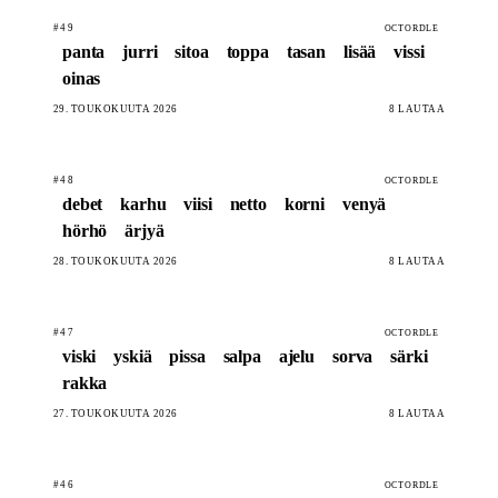
#49
OCTORDLE
panta
jurri
sitoa
toppa
tasan
lisää
vissi
oinas
29. TOUKOKUUTA 2026
8 LAUTAA
#48
OCTORDLE
debet
karhu
viisi
netto
korni
venyä
hörhö
ärjyä
28. TOUKOKUUTA 2026
8 LAUTAA
#47
OCTORDLE
viski
yskiä
pissa
salpa
ajelu
sorva
särki
rakka
27. TOUKOKUUTA 2026
8 LAUTAA
#46
OCTORDLE