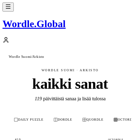
Wordle
.
Global
Wordle Suomi
/
Arkisto
WORDLE SUOMI · ARKISTO
kaikki sanat
119
päivittäistä sanaa ja lisää tulossa
DAILY PUZZLE
DORDLE
QUORDLE
OCTORDLE
#59
OCTORDLE