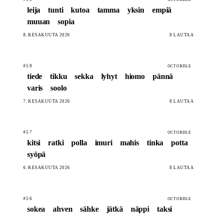
leija
tunti
kutoa
tamma
yksin
empiä
muuan
sopia
8. KESÄKUUTA 2026
8 LAUTAA
#58
OCTORDLE
tiede
tikku
sekka
lyhyt
hiomo
pännä
varis
soolo
7. KESÄKUUTA 2026
8 LAUTAA
#57
OCTORDLE
kitsi
ratki
polla
imuri
mahis
tinka
potta
syöpä
6. KESÄKUUTA 2026
8 LAUTAA
#56
OCTORDLE
sokea
ahven
sähke
jätkä
näppi
taksi