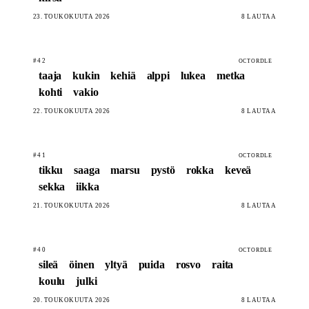
23. TOUKOKUUTA 2026
8 LAUTAA
#42
OCTORDLE
taaja
kukin
kehiä
alppi
lukea
metka
kohti
vakio
22. TOUKOKUUTA 2026
8 LAUTAA
#41
OCTORDLE
tikku
saaga
marsu
pystö
rokka
keveä
sekka
iikka
21. TOUKOKUUTA 2026
8 LAUTAA
#40
OCTORDLE
sileä
öinen
yltyä
puida
rosvo
raita
koulu
julki
20. TOUKOKUUTA 2026
8 LAUTAA