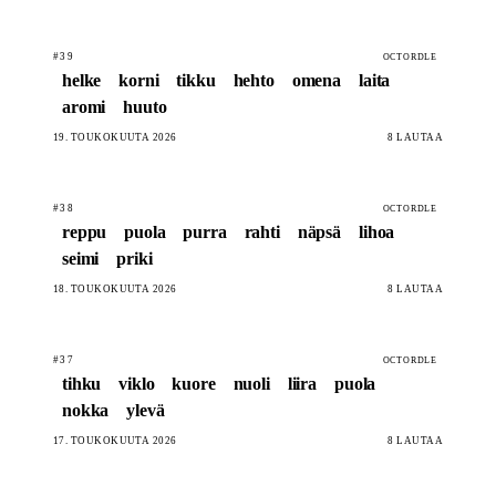
#39
OCTORDLE
helke
korni
tikku
hehto
omena
laita
aromi
huuto
19. TOUKOKUUTA 2026
8 LAUTAA
#38
OCTORDLE
reppu
puola
purra
rahti
näpsä
lihoa
seimi
priki
18. TOUKOKUUTA 2026
8 LAUTAA
#37
OCTORDLE
tihku
viklo
kuore
nuoli
liira
puola
nokka
ylevä
17. TOUKOKUUTA 2026
8 LAUTAA