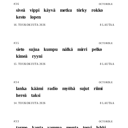
#36
OCTORDLE
siveä
vippi
käyvä
metku
törky
rokko
kesto
lopen
16. TOUKOKUUTA 2026
8 LAUTAA
#35
OCTORDLE
sieto
sujua
kumpu
nälkä
mirri
pelko
kimeä
ryyni
15. TOUKOKUUTA 2026
8 LAUTAA
#34
OCTORDLE
lanka
käämi
radio
myöhä
sujut
riimi
hereä
taksi
14. TOUKOKUUTA 2026
8 LAUTAA
#33
OCTORDLE
tarmo
kanta
vamma
monta
torvi
lyhki