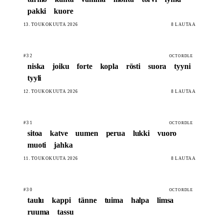
pakki
kuore
13. TOUKOKUUTA 2026
8 LAUTAA
#32
OCTORDLE
niska
joiku
forte
kopla
rösti
suora
tyyni
tyyli
12. TOUKOKUUTA 2026
8 LAUTAA
#31
OCTORDLE
sitoa
katve
uumen
perua
lukki
vuoro
muoti
jahka
11. TOUKOKUUTA 2026
8 LAUTAA
#30
OCTORDLE
taulu
kappi
tänne
tuima
halpa
limsa
ruuma
tassu