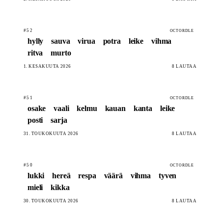
#52
OCTORDLE
hylly
sauva
virua
potra
leike
vihma
ritva
murto
1. KESÄKUUTA 2026
8 LAUTAA
#51
OCTORDLE
osake
vaali
kelmu
kauan
kanta
leike
posti
sarja
31. TOUKOKUUTA 2026
8 LAUTAA
#50
OCTORDLE
lukki
hereä
respa
väärä
vihma
tyven
mieli
kikka
30. TOUKOKUUTA 2026
8 LAUTAA