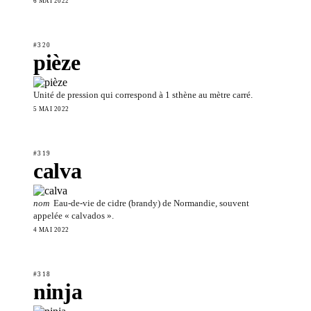
6 MAI 2022
#320
pièze
Unité de pression qui correspond à 1 sthène au mètre carré.
5 MAI 2022
#319
calva
nom
Eau-de-vie de cidre (brandy) de Normandie, souvent
appelée « calvados ».
4 MAI 2022
#318
ninja