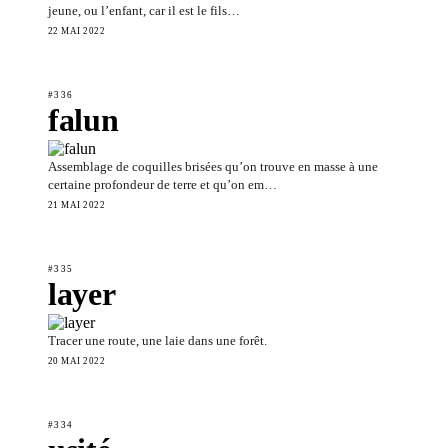
jeune, ou l’enfant, car il est le fils…
22 MAI 2022
#336
falun
Assemblage de coquilles brisées qu’on trouve en masse à une
certaine profondeur de terre et qu’on em…
21 MAI 2022
#335
layer
Tracer une route, une laie dans une forêt.
20 MAI 2022
#334