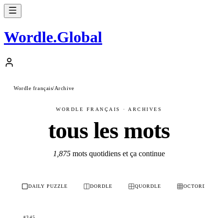
Wordle
.
Global
Wordle français
/
Archive
WORDLE FRANÇAIS · ARCHIVES
tous les mots
1,875
mots quotidiens et ça continue
DAILY PUZZLE
DORDLE
QUORDLE
OCTORDLE
#345