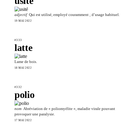
usité
adjectif
Qui est utilisé, employé couramment ; d’usage habituel.
19 MAI 2022
#333
latte
Lame de bois.
18 MAI 2022
#332
polio
nom
Abréviation de « poliomyélite », maladie virale pouvant
provoquer une paralysie.
17 MAI 2022