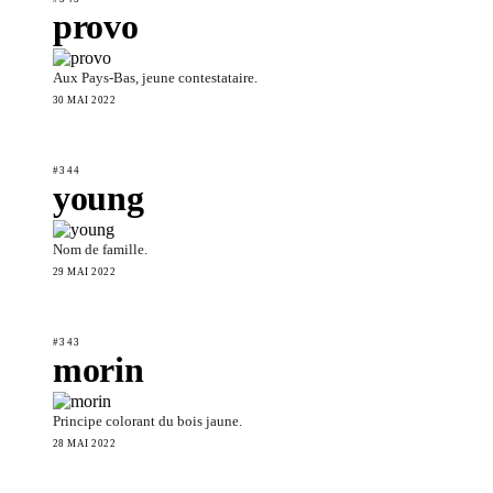
provo
Aux Pays-Bas, jeune contestataire.
30 MAI 2022
#344
young
Nom de famille.
29 MAI 2022
#343
morin
Principe colorant du bois jaune.
28 MAI 2022