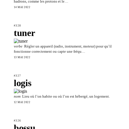
hadrons, comme les protons et le…
14 MAI 2022
#328
tuner
verbe
Régler un appareil (radio, instrument, moteur) pour qu’il
fonctionne correctement ou capte une fréqu…
13 MAI 2022
#327
logis
nom
Lieu où l’on habite ou où l’on est hébergé, un logement.
12 MAI 2022
#326
bossu