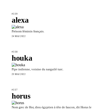
#339
alexa
Prénom féminin français.
24 MAI 2022
#338
houka
Pipe indienne, voisine du narguilé turc.
23 MAI 2022
#337
horus
Nom grec de Hor, dieu égyptien à tête de faucon, dit Horus le