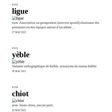
#342
ligue
nom
Association ou groupement (souvent sportif) réunissant des
personnes ou des équipes autour d’un même…
27 MAI 2022
#341
yèble
Variante orthographique de hièble, synonyme de sureau hièble.
26 MAI 2022
#340
chiot
nom
Jeune chien, encore petit.
25 MAI 2022