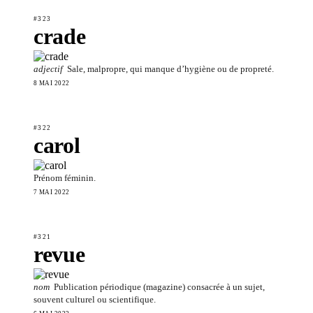
#323
crade
adjectif
Sale, malpropre, qui manque d’hygiène ou de propreté.
8 MAI 2022
#322
carol
Prénom féminin.
7 MAI 2022
#321
revue
nom
Publication périodique (magazine) consacrée à un sujet,
souvent culturel ou scientifique.