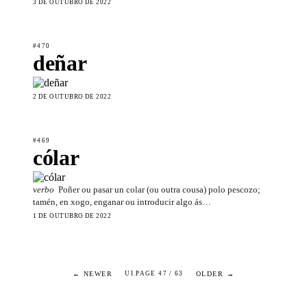
3 DE OUTUBRO DE 2022
#470
deñar
2 DE OUTUBRO DE 2022
#469
cólar
verbo
Poñer ou pasar un colar (ou outra cousa) polo pescozo;
tamén, en xogo, enganar ou introducir algo ás…
1 DE OUTUBRO DE 2022
← NEWER
OLDER →
UI.PAGE 47 / 63