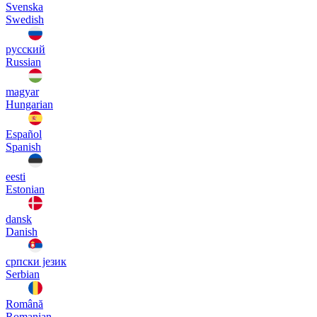
Svenska
Swedish
русский
Russian
magyar
Hungarian
Español
Spanish
eesti
Estonian
dansk
Danish
српски језик
Serbian
Română
Romanian