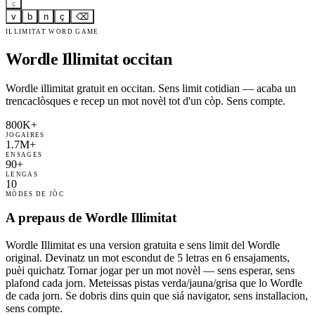
ç
v
b
n
ç
⌫
ILLIMITAT WORD GAME
Wordle Illimitat occitan
Wordle illimitat gratuit en occitan. Sens limit cotidian — acaba un
trencaclòsques e recep un mot novèl tot d'un còp. Sens compte.
800K+
JOGAIRES
1.7M+
ENSAGES
90+
LENGAS
10
MÒDES DE JÒC
A prepaus de Wordle Illimitat
Wordle Illimitat es una version gratuita e sens limit del Wordle
original. Devinatz un mot escondut de 5 letras en 6 ensajaments,
puèi quichatz Tornar jogar per un mot novèl — sens esperar, sens
plafond cada jorn. Meteissas pistas verda/jauna/grisa que lo Wordle
de cada jorn. Se dobris dins quin que siá navigator, sens installacion,
sens compte.