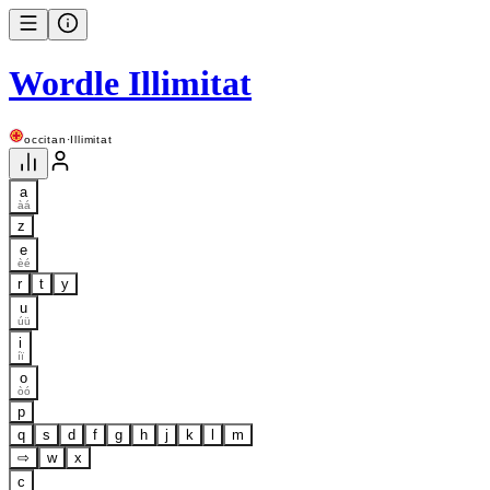
Wordle Illimitat
occitan
·
Illimitat
a
àá
z
e
èé
r
t
y
u
úü
i
íï
o
òó
p
q
s
d
f
g
h
j
k
l
m
⇨
w
x
c