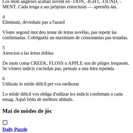
Los mots angleses acaban sovent en -TION, -IGHT, -OUND, -
MENT. Cada lenga a sas pròprias estructuras — aprenètz-las.
4
Eliminatz, devinhatz pas a l'azard
Vòstre segond mot deu testar de letras novèlas, pas repetir las
confirmadas. Cobriguètz un maximum de consonantas pas testadas.
5
Atencion a las letras doblas
De mots coma CREEK, FLOSS o APPLE son de piòges frequents.
Se vòstres indicis s'acòrdan pas, pensatz a una letra repetida.
6
Utilizatz lo mòde dificil per vos melhorar
Lo mòde dificil vos obliga d'utilizar los indicis confirmats a cada
ensag. Aquò bòtis de melhors abituds.
Mai de mòdes de jòc
Daily Puzzle