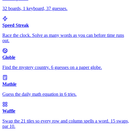
32 boards, 1 keyboard, 37 guesses.
Speed Streak
Race the clock. Solve as many words as you can before time runs
out.
Globle
Find the mystery country. 6 guesses on a paper globe.
Mathle
Guess the daily math equation in 6 tries.
Waffle
Swap the 21 tiles so every row and column spells a word. 15 swaps,
par 10.