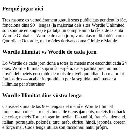
Perqué jogar aicí
Tres rasons: es vertadièrament gratuit sens publicitats pendent lo jòc,
foncciona dins 90+ lengas (la majoritat dels sites Wordle Unlimited
son sonque en anglés) e partatja un compte amb la rèsta de la suita
Wordle Global — Wordle de cada jorn, variantas multi-tablèu coma
Quordle e Octordle, mai mòdes derivats coma Globle e Mathle.
Wordle Illimitat vs Wordle de cada jorn
Lo Wordle de cada jorn dona a totes lo meteis mot escondut cada 24
oras. Wordle Illimitat suprimís l'espèra: cada partida pren un mot
novèl del meteis ensemble de mots de nivèl quotidian. La majoritat
fan los dos — acabar lo quotidian per la seguida, puèi passar a
l'illimitat per s'entrainar.
Wordle Illimitat dins vòstra lenga
Causissètz una de las 90+ lengas del menú e Wordle Illimitat
foncciona parièr — meteis bocla de 6 ensajaments, meteis feedback
de color, meteis Tornar jogar immediat. Espanhòl, francés, alemand,
italian, portugués, polonés, turc, arab, ebrieu, hindi, japonés, corean
e fòrça mai. Cada lenga utiliza son diccionari natiu pròpri.