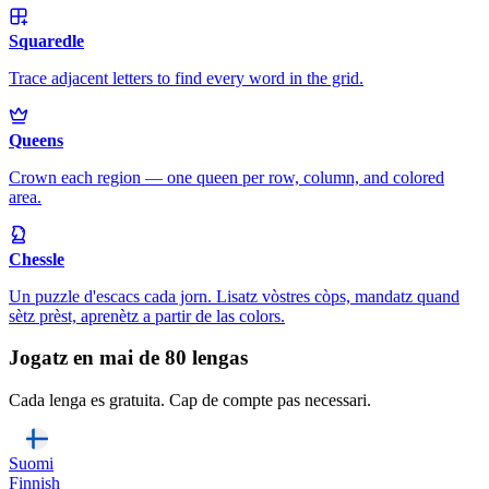
Squaredle
Trace adjacent letters to find every word in the grid.
Queens
Crown each region — one queen per row, column, and colored
area.
Chessle
Un puzzle d'escacs cada jorn. Lisatz vòstres còps, mandatz quand
sètz prèst, aprenètz a partir de las colors.
Jogatz en mai de 80 lengas
Cada lenga es gratuita. Cap de compte pas necessari.
Suomi
Finnish