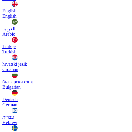
English
English
العربية
Arabic
Türkçe
Turkish
hrvatski jezik
Croatian
български език
Bulgarian
Deutsch
German
עברית
Hebrew