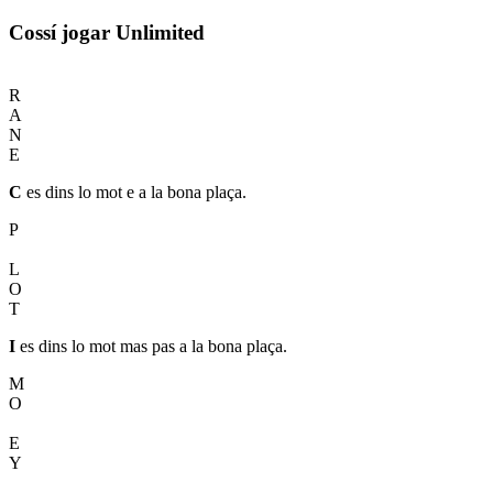
Cossí jogar Unlimited
C
R
A
N
E
C
es dins lo mot e a la bona plaça.
P
I
L
O
T
I
es dins lo mot mas pas a la bona plaça.
M
O
N
E
Y