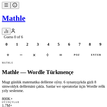
Mathle
Guess 0 of 6
0
1
2
3
4
5
6
7
8
9
+
−
×
÷
=
POZ
ENTER
MATHLE
Mathle — Wordle Türkmençe
Mugt günlük matematika deňleme oýny. 6 synanyşykda gizli 8
simwoldyk deňlemäni çakla. Sanlar we operatorlar üçin Wordle reňk
yzly seslenme.
800K+
OÝUNÇYLAR
1.7M+