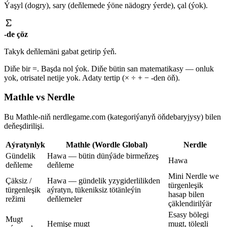
Ýaşyl (dogry), sary (deňlemede ýöne nädogry ýerde), çal (ýok).
-de çöz
Takyk deňlemäni gabat getirip ýeň.
Diňe bir =. Başda nol ýok. Diňe bütin san matematikasy — onluk
yok, otrisatel netije yok. Adaty tertip (× ÷ + − -den öň).
Mathle vs Nerdle
Bu Mathle-niň nerdlegame.com (kategoriýanyň öňdebaryjysy) bilen
deňeşdirilişi.
Aýratynlyk
Mathle (Wordle Global)
Nerdle
Gündelik
Hawa — bütin dünýäde birmeňzeş
Hawa
deňleme
deňleme
Mini Nerdle we
Çäksiz /
Hawa — gündelik yzygiderlilikden
türgenleşik
türgenleşik
aýratyn, tükeniksiz tötänleýin
hasap bilen
režimi
deňlemeler
çäklendirilýär
Esasy bölegi
Mugt
Hemişe mugt
mugt, tölegli