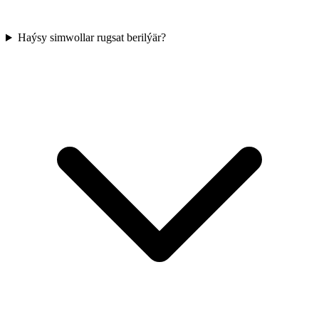
Haýsy simwollar rugsat berilýär?