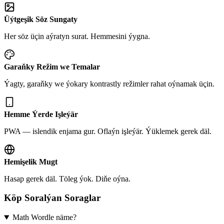
Üýtgeşik Söz Sungaty
Her söz üçin aýratyn surat. Hemmesini ýygna.
Garaňky Režim we Temalar
Ýagty, garaňky we ýokary kontrastly režimler rahat oýnamak üçin.
Hemme Ýerde Işleýär
PWA — islendik enjama gur. Oflaýn işleýär. Ýüklemek gerek däl.
Hemişelik Mugt
Hasap gerek däl. Töleg ýok. Diňe oýna.
Köp Soralýan Soraglar
Math Wordle näme?