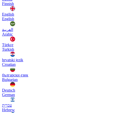
Finnish
English
English
العربية
Arabic
Türkçe
Turkish
hrvatski jezik
Croatian
български език
Bulgarian
Deutsch
German
עברית
Hebrew