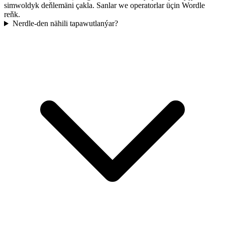
simwoldyk deňlemäni çakla. Sanlar we operatorlar üçin Wordle
reňk.
Nerdle-den nähili tapawutlanýar?