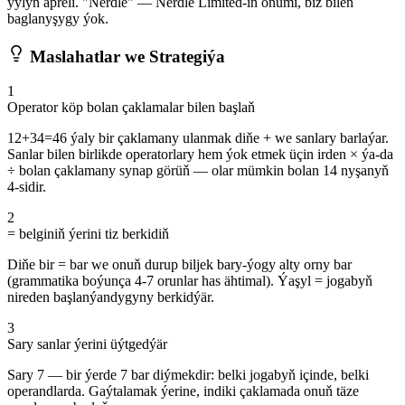
ýylyň apreli. "Nerdle" — Nerdle Limited-iň önümi, biz bilen
baglanyşygy ýok.
Maslahatlar we Strategiýa
1
Operator köp bolan çaklamalar bilen başlaň
12+34=46 ýaly bir çaklamany ulanmak diňe + we sanlary barlaýar.
Sanlar bilen birlikde operatorlary hem ýok etmek üçin irden × ýa-da
÷ bolan çaklamany synap görüň — olar mümkin bolan 14 nyşanyň
4-sidir.
2
= belginiň ýerini tiz berkidiň
Diňe bir = bar we onuň durup biljek bary-ýogy alty orny bar
(grammatika boýunça 4-7 orunlar has ähtimal). Ýaşyl = jogabyň
nireden başlanýandygyny berkidýär.
3
Sary sanlar ýerini üýtgedýär
Sary 7 — bir ýerde 7 bar diýmekdir: belki jogabyň içinde, belki
operandlarda. Gaýtalamak ýerine, indiki çaklamada onuň täze