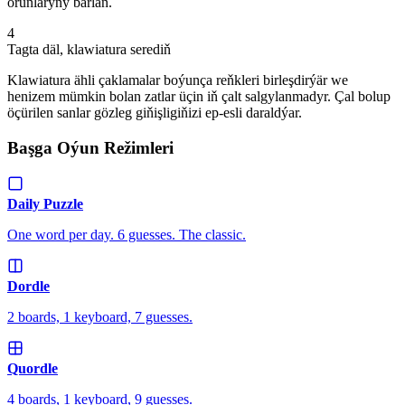
orunlaryny barlaň.
4
Tagta däl, klawiatura serediň
Klawiatura ähli çaklamalar boýunça reňkleri birleşdirýär we
henizem mümkin bolan zatlar üçin iň çalt salgylanmadyr. Çal bolup
öçürilen sanlar gözleg giňişligiňizi ep-esli daraldýar.
Başga Oýun Režimleri
Daily Puzzle
One word per day. 6 guesses. The classic.
Dordle
2 boards, 1 keyboard, 7 guesses.
Quordle
4 boards, 1 keyboard, 9 guesses.