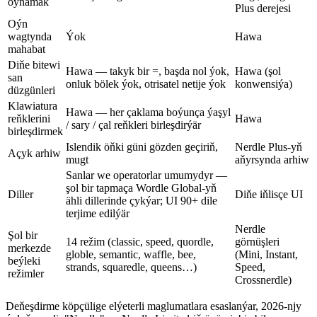
oýnamak
Plus derejesi
Oýn
wagtynda
Ýok
Hawa
mahabat
Diňe bitewi
Hawa — takyk bir =, başda nol ýok,
Hawa (şol
san
onluk bölek ýok, otrisatel netije ýok
konwensiýa)
düzgünleri
Klawiatura
Hawa — her çaklama boýunça ýaşyl
reňklerini
Hawa
/ sary / çal reňkleri birleşdirýär
birleşdirmek
Islendik öňki güni gözden geçiriň,
Nerdle Plus-yň
Açyk arhiw
mugt
aňyrsynda arhiw
Sanlar we operatorlar umumydyr —
şol bir tapmaça Wordle Global-yň
Diller
Diňe iňlisçe UI
ähli dillerinde çykýar; UI 90+ dile
terjime edilýär
Nerdle
Şol bir
14 režim (classic, speed, quordle,
görnüşleri
merkezde
globle, semantic, waffle, bee,
(Mini, Instant,
beýleki
strands, squaredle, queens…)
Speed,
režimler
Crossnerdle)
Deňeşdirme köpçülige elýeterli maglumatlara esaslanýar, 2026-njy