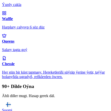
Ýurdy çakla
Waffle
Harplary çalyşyp 6 söz düz
Queens
Şalary tagta goý
Chessle
Her gün bir küşt tapmasy. Hereketleriňi süýräp ýerine ýetir, taýýar
bolanyňda ugradyň, reňklerden öwren.
90+ Dilde Oýna
Ähli diller mugt. Hasap gerek däl.
Suomi