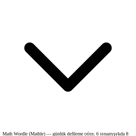
Math Wordle (Mathle) — günlük deňleme oýny. 6 synanyşykda 8