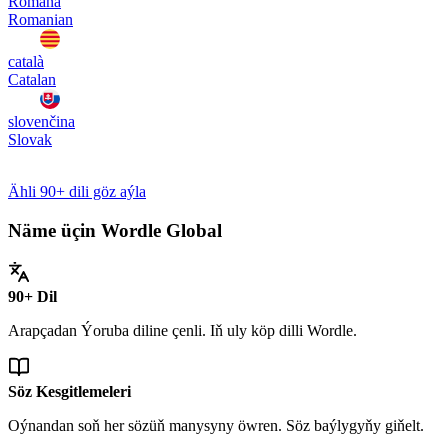
Română
Romanian
català
Catalan
slovenčina
Slovak
Ähli 90+ dili göz aýla
Näme üçin Wordle Global
90+ Dil
Arapçadan Ýoruba diline çenli. Iň uly köp dilli Wordle.
Söz Kesgitlemeleri
Oýnandan soň her sözüň manysyny öwren. Söz baýlygyňy giňelt.