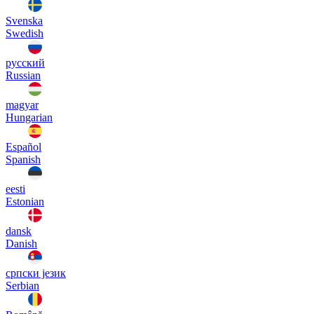
Svenska
Swedish
русский
Russian
magyar
Hungarian
Español
Spanish
eesti
Estonian
dansk
Danish
српски језик
Serbian