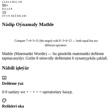
ÇAKLAMALAR
90+
DILLER
10
OÝUN REŽIMLERI
Nädip Oýnamaly Mathle
8
−
3
×
4
=
1
2
Compare
7×4+3=31
(the target) with
8−3×4=12
— both equal but use
different operators.
Mathle (Matematiki Wordle) — bu gündelik matematiki deňleme
tapmacasydyr. Gizlin 8 simwolly deňlemäni 6 synanyşykda çaklaň.
Nähili işleýär
Deňleme ýaz
0-9 sanlary we + − × ÷ = operatorlary basyp.
Reňkleri oka