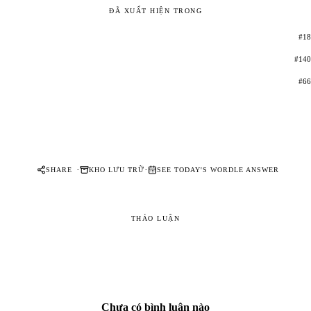
ĐÃ XUẤT HIỆN TRONG
#18
#140
#66
·
·
SHARE
KHO LƯU TRỮ
SEE TODAY'S WORDLE ANSWER
THẢO LUẬN
Chưa có bình luận nào