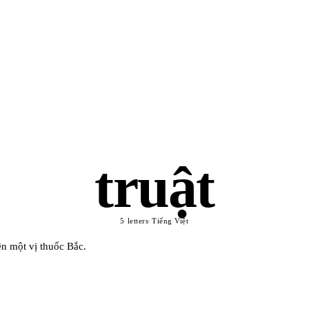
truật
5 letters
·
Tiếng Việt
n một vị thuốc Bắc.