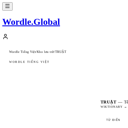
Wordle
.
Global
Wordle Tiếng Việt
/
Kho lưu trữ
/
TRUẬT
WORDLE TIẾNG VIỆT
TRUẬT
—
Tê
WIKTIONARY →
TỪ ĐIỂN