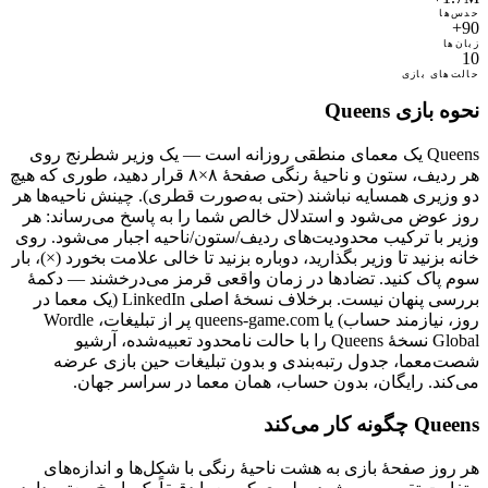
حدس‌ها
90+
زبان‌ها
10
حالت‌های بازی
نحوه بازی Queens
Queens یک معمای منطقی روزانه است — یک وزیر شطرنج روی
هر ردیف، ستون و ناحیهٔ رنگی صفحهٔ ۸×۸ قرار دهید، طوری که هیچ
دو وزیری همسایه نباشند (حتی به‌صورت قطری). چینش ناحیه‌ها هر
روز عوض می‌شود و استدلال خالص شما را به پاسخ می‌رساند: هر
وزیر با ترکیب محدودیت‌های ردیف/ستون/ناحیه اجبار می‌شود. روی
خانه بزنید تا وزیر بگذارید، دوباره بزنید تا خالی علامت بخورد (×)، بار
سوم پاک کنید. تضادها در زمان واقعی قرمز می‌درخشند — دکمهٔ
بررسی پنهان نیست. برخلاف نسخهٔ اصلی LinkedIn (یک معما در
روز، نیازمند حساب) یا queens-game.com پر از تبلیغات، Wordle
Global نسخهٔ Queens را با حالت نامحدود تعبیه‌شده، آرشیو
شصت‌معما، جدول رتبه‌بندی و بدون تبلیغات حین بازی عرضه
می‌کند. رایگان، بدون حساب، همان معما در سراسر جهان.
Queens چگونه کار می‌کند
هر روز صفحهٔ بازی به هشت ناحیهٔ رنگی با شکل‌ها و اندازه‌های