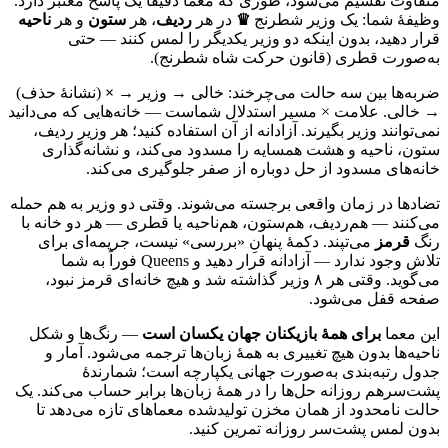
متفاوت تقسیم می‌شود، طوری که معما دقیقاً یک پاسخ معتبر دارد.
وظیفهٔ شما: یک وزیر شطرنج
♛
در هر
ردیف
، هر
ستون
و هر
ناحیه
قرار دهید، بدون اینکه دو وزیر یکدیگر را لمس کنند — حتی
به‌صورت قطری (قانون حرکت شاه شطرنج).
ضربه‌ها بین سه حالت می‌چرخند: خالی → وزیر →
×
(نشانهٔ حذف)
→ خالی. علامت × مسیر استدلال شماست — خانه‌هایی که می‌دانید
نمی‌توانند وزیر بگیرند. آزادانه از آن استفاده کنید؛ هر وزیر ردیف،
ستون، ناحیه و هشت همسایه را مسدود می‌کند، و نشانه‌گذاری
خانه‌های مسدود از حل دوباره از صفر جلوگیری می‌کند.
تضادها در زمان واقعی برجسته می‌شوند. وقتی دو وزیر به هم حمله
می‌کنند — هم‌ردیف، هم‌ستون، هم‌ناحیه یا قطری — هر دو خانه با
رنگ
قرمز
می‌تپند. دکمهٔ پنهانِ «بررسی» نیست، جریمه‌ای برای
تلاش وجود ندارد — آزادانه قرار دهید و Queens فوراً به شما
می‌گوید. وقتی هر ۸ وزیر گذاشته شد و هیچ خانه‌ای قرمز نبود،
صفحه قفل می‌شود.
این معما
برای همهٔ بازیکنان جهان یکسان است
— رنگ‌ها و شکل
ناحیه‌ها بدون هیچ تغییری به همهٔ زبان‌ها ترجمه می‌شود. آمار و
جدول رتبه‌بندی به‌صورت جهانی یکپارچه است؛ شمارندهٔ
پشت‌سرهم روزانه حل‌ها را در همهٔ زبان‌ها برابر حساب می‌کند. یک
حالت نامحدود از همان مخزن تولیدشده معماهای تازه می‌دهد تا
بدون لمس پشت‌سر روزانه تمرین کنید.