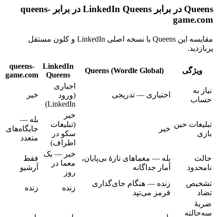
Queens در برابر LinkedIn Queens در برابر queens-
game.com
مقایسه این Queens با نسخه اصلی LinkedIn و کلون مستقل
پربازدید.
queens-
LinkedIn
ویژگی
Queens (Wordle Global)
game.com
Queens
اجباری
نیاز به
اختیاری — تدریجی
خیر
(ورود
حساب
LinkedIn)
خیر
بله —
تبلیغات حین
(تبلیغات
خیر
جایگاه‌های
بازی
سکو در
متعدد
اطراف)
خیر — یک
حالت
بله — معماهای تازهٔ بی‌پایان،
فقط
معما در
نامحدود
آمار جداگانه
آرشیو
روز
تشخیص
زنده — هنگام جای‌گذاری
زنده
زنده
تضاد
قرمز می‌تپد
ضربهٔ
سه‌حالته