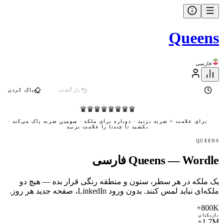
Queens
فارسی
بازگشت
پاک کردن
♛
♛
♛
♛
♛
♛
♛
♛
برای علامت × ضربه بزنید · دوباره برای ملکه · سومین ضربه پاک می‌کند ·
بکشید تا چندتا را علامت بزنید
QUEENS
Queens — Wordle فارسی
یک ملکه در هر سطر، ستون و منطقه رنگی قرار بده — هیچ دو
ملکه‌ای نباید لمس کنند. بدون ورود LinkedIn، صفحه جدید هر روز.
800K+
بازیکنان
1.7M+