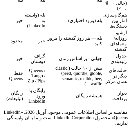
بله
بله
بله
(خالی → ♛
→ ×)
هم‌گام‌سازی
بله (وابسته
آمار بین
بله (ورود اختیاری)
به
خیر
LinkedIn)
دستگاه‌ها
آرشیو
روزانه/
بله — هر روز گذشته را مرور
خیر
محدود
معماهای
کنید
گذشته
جدول
گراف
جهانی · بر اساس زمان
خیر
رتبه‌بندی
دوستان
بیش از ۱۰ حالت (classic,
حالت‌های
Queens /
speed, quordle, globle,
فقط
Tango /
دیگر در
Queens
semantic, mathle, bee,
Zip / Pips
همان مرکز
waffle…)
رایگان با
دیوار
رایگان
همیشه رایگان
ورود
پرداخت
(تبلیغات)
LinkedIn
مقایسه بر اساس اطلاعات عمومی موجود، آوریل 2026. «LinkedIn
Queens» محصول LinkedIn Corporation است و ما با آن وابستگی
نداریم.