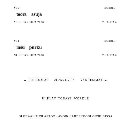
#62
DORDLE
toora
asuja
11. KESÄKUUTA 2026
2 LAUTAA
#61
DORDLE
inssi
purku
10. KESÄKUUTA 2026
2 LAUTAA
← UUDEMMAT
VANHEMMAT →
UI.PAGE 2 / 4
UI.PLAY_TODAYS_WORDLE
GLOBAALIT TILASTOT
·
AVOIN LÄHDEKOODI GITHUBISSA