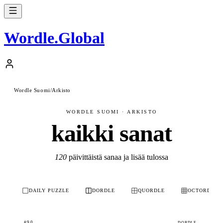
Wordle
.
Global
Wordle Suomi
/
Arkisto
WORDLE SUOMI · ARKISTO
kaikki sanat
120
päivittäistä sanaa ja lisää tulossa
DAILY PUZZLE
DORDLE
QUORDLE
OCTORDLE
#90
DORDLE