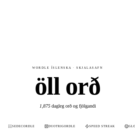
WORDLE ÍSLENSKA · SKJALASAFN
öll orð
1,875
dagleg orð og fjölgandi
SEDECORDLE
DUOTRIGORDLE
SPEED STREAK
GL