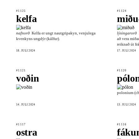
#1125
#1124
kelfa
miðu
nafnorð
Kelfa er ungt nautgripakyn, venjulega
lýsingarorð
kvenkyns ungdýr (kálfur).
að vera miðað
reiknað út f
18. JÚLÍ 2024
17. JÚLÍ 2024
#1121
#1120
voðin
pólo
polonium (ch
14. JÚLÍ 2024
13. JÚLÍ 2024
#1117
#1116
ostra
fáku