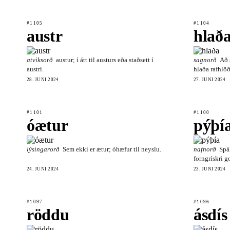
#1105
#1104
austr
hlað
atviksorð
austur; í átt til austurs eða staðsett í
sagnorð
Að 
austri.
hlaða rafhlöð
28. JÚNÍ 2024
27. JÚNÍ 2024
#1101
#1100
óætur
pýþí
lýsingarorð
Sem ekki er ætur; óhæfur til neyslu.
nafnorð
Spá
forngrískri g
24. JÚNÍ 2024
23. JÚNÍ 2024
#1097
#1096
röddu
ásdís