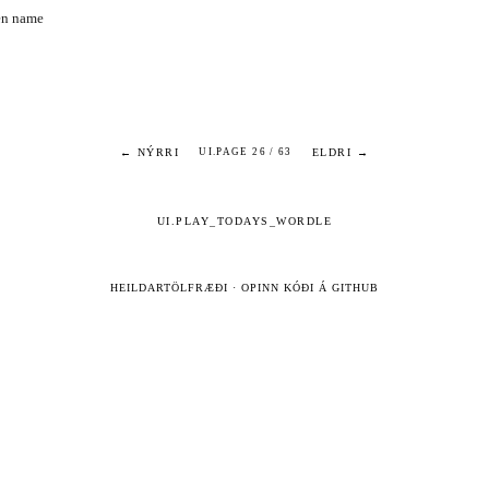
en name
← NÝRRI
ELDRI →
UI.PAGE 26 / 63
UI.PLAY_TODAYS_WORDLE
HEILDARTÖLFRÆÐI
·
OPINN KÓÐI Á GITHUB