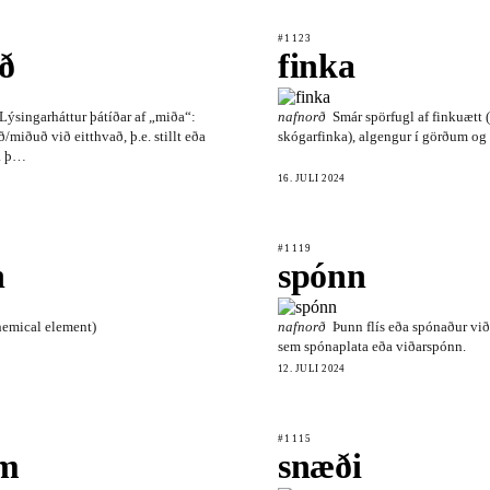
#1123
ð
finka
Lýsingarháttur þátíðar af „miða“:
nafnorð
Smár spörfugl af finkuætt (
/miðuð við eitthvað, þ.e. stillt eða
skógarfinka), algengur í görðum og
rá þ…
16. JÚLÍ 2024
#1119
n
spónn
emical element)
nafnorð
Þunn flís eða spónaður við
sem spónaplata eða viðarspónn.
12. JÚLÍ 2024
#1115
m
snæði