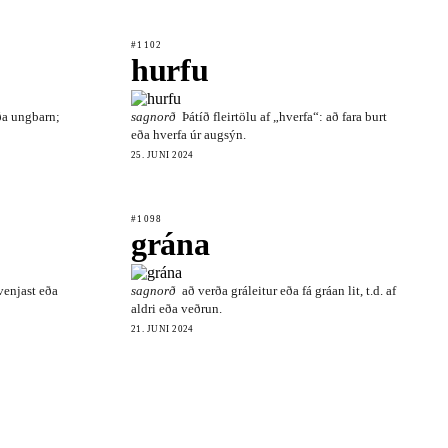
#1102
hurfu
ða ungbarn;
sagnorð
Þátíð fleirtölu af „hverfa“: að fara burt
eða hverfa úr augsýn.
25. JÚNÍ 2024
#1098
grána
venjast eða
sagnorð
að verða gráleitur eða fá gráan lit, t.d. af
aldri eða veðrun.
21. JÚNÍ 2024