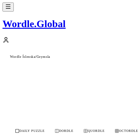
Wordle
.
Global
Wordle Íslenska
/
Geymsla
DAILY PUZZLE
DORDLE
QUORDLE
OCTORDLE