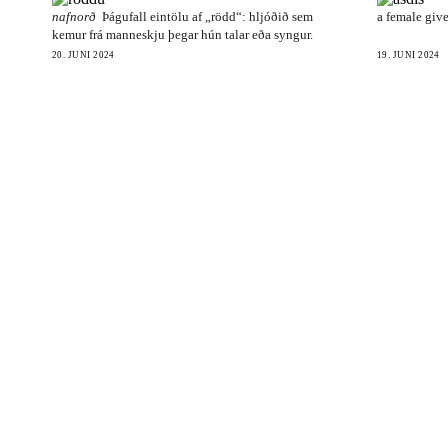
nafnorð
Þágufall eintölu af „rödd“: hljóðið sem
a female giv
kemur frá manneskju þegar hún talar eða syngur.
20. JÚNÍ 2024
19. JÚNÍ 2024