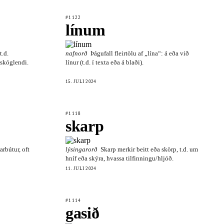
#1122
línum
t.d.
nafnorð
Þágufall fleirtölu af „lína“: á eða við
 skóglendi.
línur (t.d. í texta eða á blaði).
15. JÚLÍ 2024
#1118
skarp
arbútur, oft
lýsingarorð
Skarp merkir beitt eða skörp, t.d. um
hníf eða skýra, hvassa tilfinningu/hljóð.
11. JÚLÍ 2024
#1114
gasið