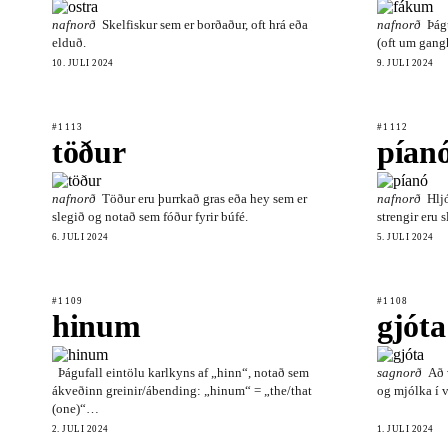
nafnorð
Skelfiskur sem er borðaður, oft hrá eða
nafnorð
Þágu
elduð.
(oft um gang
10. JÚLÍ 2024
9. JÚLÍ 2024
#1113
#1112
töður
pían
nafnorð
Töður eru þurrkað gras eða hey sem er
nafnorð
Hlj
slegið og notað sem fóður fyrir búfé.
strengir eru
6. JÚLÍ 2024
5. JÚLÍ 2024
#1109
#1108
hinum
gjóta
Þágufall eintölu karlkyns af „hinn“, notað sem
sagnorð
Að 
ákveðinn greinir/ábending: „hinum“ = „the/that
og mjólka í v
(one)“…
2. JÚLÍ 2024
1. JÚLÍ 2024