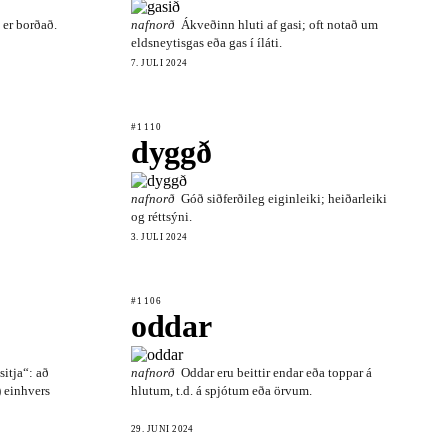
 er borðað.
nafnorð
Ákveðinn hluti af gasi; oft notað um
eldsneytisgas eða gas í íláti.
7. JÚLÍ 2024
#1110
dyggð
nafnorð
Góð siðferðileg eiginleiki; heiðarleiki
og réttsýni.
3. JÚLÍ 2024
#1106
oddar
sitja“: að
nafnorð
Oddar eru beittir endar eða toppar á
) einhvers
hlutum, t.d. á spjótum eða örvum.
29. JÚNÍ 2024