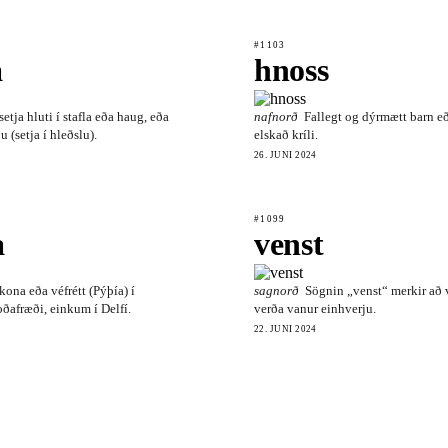
#1103
a
hnoss
setja hluti í stafla eða haug, eða
nafnorð
Fallegt og dýrmætt barn e
u (setja í hleðslu).
elskað kríli.
26. JÚNÍ 2024
#1099
a
venst
kona eða véfrétt (Pýþía) í
sagnorð
Sögnin „venst“ merkir að 
oðafræði, einkum í Delfí.
verða vanur einhverju.
22. JÚNÍ 2024