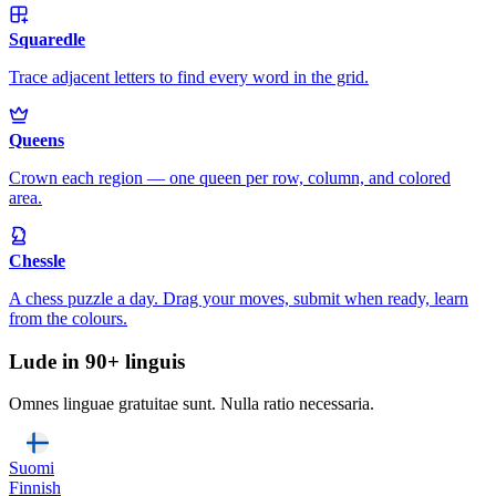
Squaredle
Trace adjacent letters to find every word in the grid.
Queens
Crown each region — one queen per row, column, and colored
area.
Chessle
A chess puzzle a day. Drag your moves, submit when ready, learn
from the colours.
Lude in 90+ linguis
Omnes linguae gratuitae sunt. Nulla ratio necessaria.
Suomi
Finnish