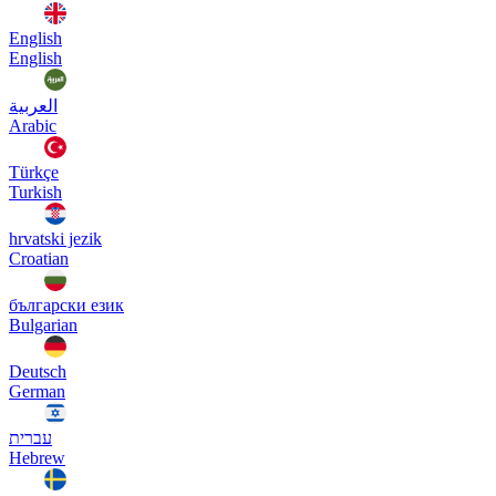
English
English
العربية
Arabic
Türkçe
Turkish
hrvatski jezik
Croatian
български език
Bulgarian
Deutsch
German
עברית
Hebrew