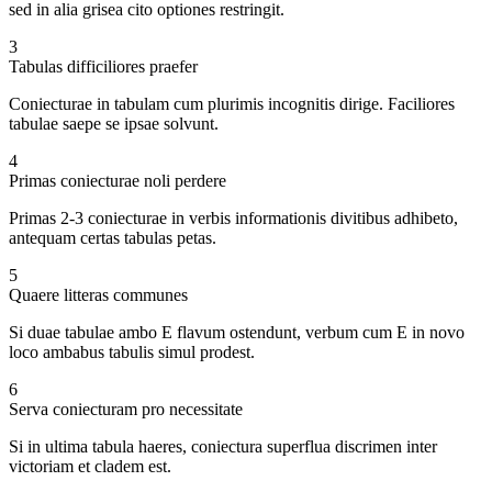
sed in alia grisea cito optiones restringit.
3
Tabulas difficiliores praefer
Coniecturae in tabulam cum plurimis incognitis dirige. Faciliores
tabulae saepe se ipsae solvunt.
4
Primas coniecturae noli perdere
Primas 2-3 coniecturae in verbis informationis divitibus adhibeto,
antequam certas tabulas petas.
5
Quaere litteras communes
Si duae tabulae ambo E flavum ostendunt, verbum cum E in novo
loco ambabus tabulis simul prodest.
6
Serva coniecturam pro necessitate
Si in ultima tabula haeres, coniectura superflua discrimen inter
victoriam et cladem est.