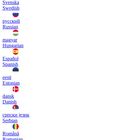
Svenska
Swedish
русский
Russian
magyar
Hungarian
Español
Spanish
eesti
Estonian
dansk
Danish
српски језик
Serbian
Română
Romanian