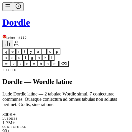
Dordle
latine · #119
q
e
r
t
y
u
i
o
p
a
s
d
f
g
h
k
l
⇨
z
x
c
v
b
n
m
⌫
DORDLE
Dordle — Wordle latine
Lude Dordle latine — 2 tabulae Wordle simul, 7 coniecturae
communes. Quaeque coniectura ad omnes tabulas non solutas
pertinet. Gratis, sine ratione.
800K+
LUSORES
1.7M+
CONIECTURAE
90+