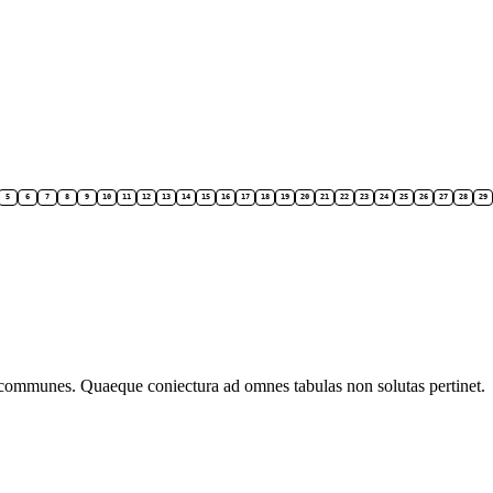
5
6
7
8
9
10
11
12
13
14
15
16
17
18
19
20
21
22
23
24
25
26
27
28
29
 communes. Quaeque coniectura ad omnes tabulas non solutas pertinet.