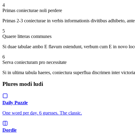
4
Primas coniecturae noli perdere
Primas 2-3 coniecturae in verbis informationis divitibus adhibeto, ant
5
Quaere litteras communes
Si duae tabulae ambo E flavum ostendunt, verbum cum E in novo loco
6
Serva coniecturam pro necessitate
Si in ultima tabula haeres, coniectura superflua discrimen inter victori
Plures modi ludi
Daily Puzzle
One word per day. 6 guesses. The classic.
Dordle