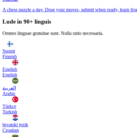
A chess puzzle a day. Drag your moves, submit when ready, learn fro
Lude in 90+ linguis
Omnes linguae gratuitae sunt. Nulla ratio necessaria.
Suomi
Finnish
English
English
العربية
Arabic
Türkçe
Turkish
hrvatski jezik
Croatian