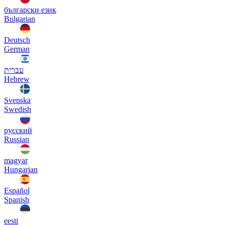
български език
Bulgarian
Deutsch
German
עברית
Hebrew
Svenska
Swedish
русский
Russian
magyar
Hungarian
Español
Spanish
eesti