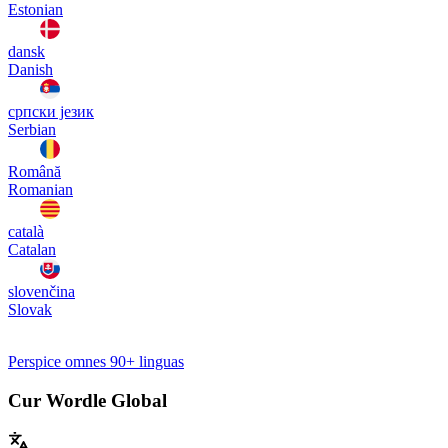
Estonian
dansk
Danish
српски језик
Serbian
Română
Romanian
català
Catalan
slovenčina
Slovak
Perspice omnes 90+ linguas
Cur Wordle Global