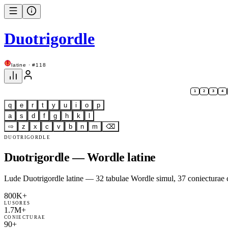
Duotrigordle
latine · #118
1
2
3
4
q
e
r
t
y
u
i
o
p
a
s
d
f
g
h
k
l
⇨
z
x
c
v
b
n
m
⌫
DUOTRIGORDLE
Duotrigordle — Wordle latine
Lude Duotrigordle latine — 32 tabulae Wordle simul, 37 coniecturae
800K+
LUSORES
1.7M+
CONIECTURAE
90+