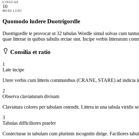
LINGUAE
10
MODI LUDI
Quomodo ludere Duotrigordle
Duotrigordle te provocat ut 32 tabulas Wordle simul solvas cum tantum
quae litterae in quibus tabulis rectae sint. Incipe verbis litterarum c
Consilia et ratio
1
Late incipe
Utere verbis cum litteris communibus (CRANE, STARE) ad indicia in 
2
Observa claviaturam divisam
Claviatura colores per tabulam ostendit. Littera in una tabula viridis sed
3
Tabulas difficiliores praefer
Coniecturae in tabulam cum plurimis incognitis dirige. Faciliores tabul