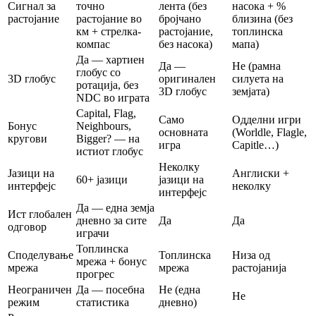
Сигнал за
точно
лента (без
насока + %
растојание
растојание во
бројчано
близина (без
км + стрелка-
растојание,
топлинска
компас
без насока)
мапа)
Да — хартиен
Да —
Не (рамна
глобус со
3D глобус
оригинален
силуета на
ротација, без
3D глобус
земјата)
NDC во играта
Capital, Flag,
Само
Одделни игри
Бонус
Neighbours,
основната
(Worldle, Flagle,
кругови
Bigger? — на
игра
Capitle…)
истиот глобус
Неколку
Јазици на
Англиски +
60+ јазици
јазици на
интерфејс
неколку
интерфејс
Да — една земја
Ист глобален
дневно за сите
Да
Да
одговор
играчи
Топлинска
Споделување
Топлинска
Низа од
мрежа + бонус
мрежа
мрежа
растојанија
прогрес
Неограничен
Да — посебна
Не (една
Не
режим
статистика
дневно)