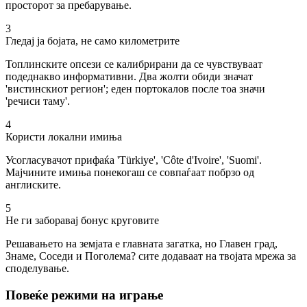
просторот за пребарување.
3
Гледај ја бојата, не само километрите
Топлинските опсези се калибрирани да се чувствуваат
подеднакво информативни. Два жолти обиди значат
'вистинскиот регион'; еден портокалов после тоа значи
'речиси таму'.
4
Користи локални имиња
Усогласувачот прифаќа 'Türkiye', 'Côte d'Ivoire', 'Suomi'.
Мајчините имиња понекогаш се совпаѓаат побрзо од
англиските.
5
Не ги заборавај бонус круговите
Решавањето на земјата е главната загатка, но Главен град,
Знаме, Соседи и Поголема? сите додаваат на твојата мрежа за
споделување.
Повеќе режими на играње