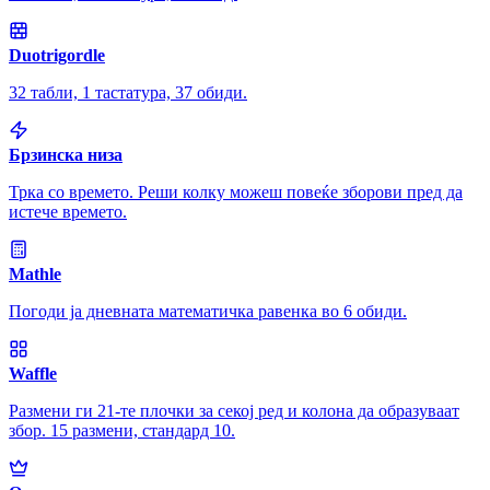
Duotrigordle
32 табли, 1 тастатура, 37 обиди.
Брзинска низа
Трка со времето. Реши колку можеш повеќе зборови пред да
истече времето.
Mathle
Погоди ја дневната математичка равенка во 6 обиди.
Waffle
Размени ги 21-те плочки за секој ред и колона да образуваат
збор. 15 размени, стандард 10.