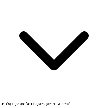
Од каде доаѓаат податоците за мапата?