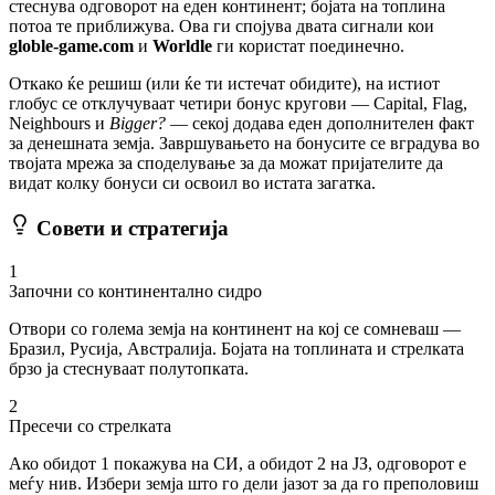
стеснува одговорот на еден континент; бојата на топлина
потоа те приближува. Ова ги спојува двата сигнали кои
globle-game.com
и
Worldle
ги користат поединечно.
Откако ќе решиш (или ќе ти истечат обидите), на истиот
глобус се отклучуваат четири бонус кругови — Capital, Flag,
Neighbours и
Bigger?
— секој додава еден дополнителен факт
за денешната земја. Завршувањето на бонусите се вградува во
твојата мрежа за споделување за да можат пријателите да
видат колку бонуси си освоил во истата загатка.
Совети и стратегија
1
Започни со континентално сидро
Отвори со голема земја на континент на кој се сомневаш —
Бразил, Русија, Австралија. Бојата на топлината и стрелката
брзо ја стеснуваат полутопката.
2
Пресечи со стрелката
Ако обидот 1 покажува на СИ, а обидот 2 на ЈЗ, одговорот е
меѓу нив. Избери земја што го дели јазот за да го преполовиш