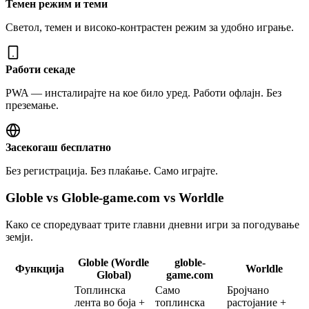
Темен режим и теми
Светол, темен и високо-контрастен режим за удобно играње.
Работи секаде
PWA — инсталирајте на кое било уред. Работи офлајн. Без
преземање.
Засекогаш бесплатно
Без регистрација. Без плаќање. Само играјте.
Globle vs Globle-game.com vs Worldle
Како се споредуваат трите главни дневни игри за погодување
земји.
Globle (Wordle
globle-
Функција
Worldle
Global)
game.com
Топлинска
Само
Бројчано
лента во боја +
топлинска
растојание +