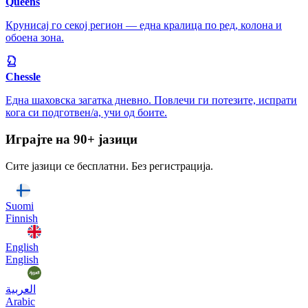
Queens
Крунисај го секој регион — една кралица по ред, колона и
обоена зона.
Chessle
Една шаховска загатка дневно. Повлечи ги потезите, испрати
кога си подготвен/а, учи од боите.
Играјте на 90+ јазици
Сите јазици се бесплатни. Без регистрација.
Suomi
Finnish
English
English
العربية
Arabic