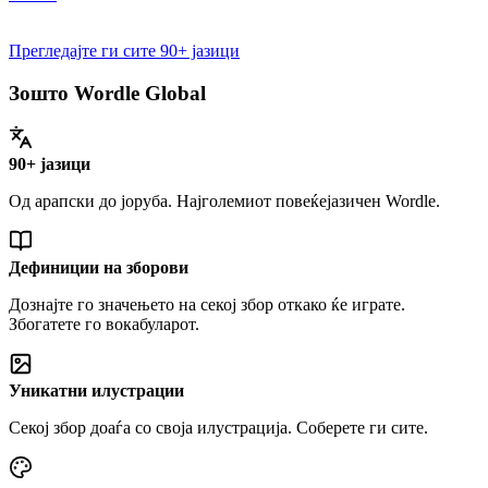
Прегледајте ги сите 90+ јазици
Зошто Wordle Global
90+ јазици
Од арапски до јоруба. Најголемиот повеќејазичен Wordle.
Дефиниции на зборови
Дознајте го значењето на секој збор откако ќе играте.
Збогатете го вокабуларот.
Уникатни илустрации
Секој збор доаѓа со своја илустрација. Соберете ги сите.