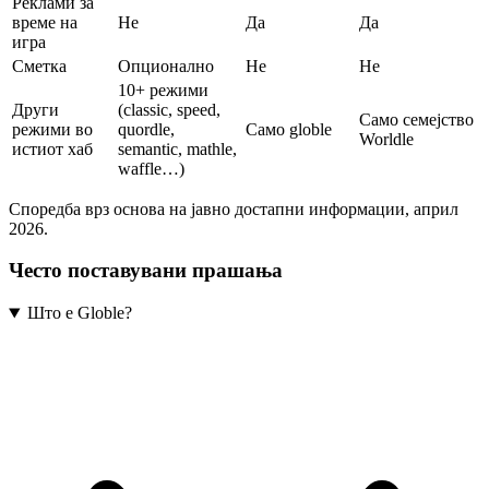
Реклами за
време на
Не
Да
Да
игра
Сметка
Опционално
Не
Не
10+ режими
Други
(classic, speed,
Само семејство
режими во
quordle,
Само globle
Worldle
истиот хаб
semantic, mathle,
waffle…)
Споредба врз основа на јавно достапни информации, април
2026.
Често поставувани прашања
Што е Globle?