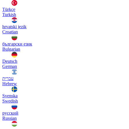
Türkçe
Turkish
hrvatski jezik
Croatian
български език
Bulgarian
Deutsch
German
עברית
Hebrew
Svenska
Swedish
русский
Russian