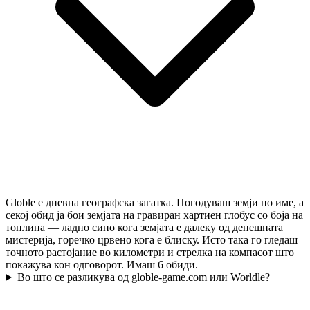
Globle е дневна географска загатка. Погодуваш земји по име, а
секој обид ја бои земјата на гравиран хартиен глобус со боја на
топлина — ладно сино кога земјата е далеку од денешната
мистерија, горечко црвено кога е блиску. Исто така го гледаш
точното растојание во километри и стрелка на компасот што
покажува кон одговорот. Имаш 6 обиди.
Во што се разликува од globle-game.com или Worldle?