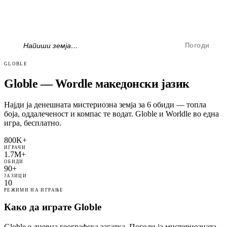
Погоди
GLOBLE
Globle — Wordle македонски јазик
Најди ја денешната мистериозна земја за 6 обиди — топла
боја, оддалеченост и компас те водат. Globle и Worldle во една
игра, бесплатно.
800K+
ИГРАЧИ
1.7M+
ОБИДИ
90+
ЈАЗИЦИ
10
РЕЖИМИ НА ИГРАЊЕ
Како да играте Globle
Globle е дневна географска загатка. Погоди ја мистериозната