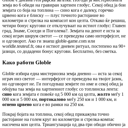
земја во 6 обиди на гравиран хартиен глобус. Секој обид ја бои
земјата со боја на топлина — сино кога е далеку, горечко
црвено кога е блиску — плус точното растојание во
километри и стрелка на компасот кон целта. Откако ќе решиш,
четири бонус кругови се отклучуваат на истиот глобус: Главен
град, Знаме, Соседи и Поголема?. Земјата на денот е иста за
секој играч ширум светот — се преведува само интерфејсот, не
и одговорот. Ако ги знаеш globle-game.com или
worldle.teuteuf.fr, ова е истиот дневен ритуал, постепено на 90+
јазици, со додадени бонус кругови. Бесплатно, без сметка.
Како работи Globle
Globle избира една мистериозна земја дневно — иста за секој
играч низ светот — интерфејсот се преведува на твојот јазик,
но одговорот не. Ги погодуваш земјите по име и секој обид ја
обојува таа земја на хартиениот глобус со топлинска лента:
сино
кога земјата е повеќе од 5 000 км од целта,
жолто
меѓу 1
000 км и 5 000 км,
портокалово
меѓу 250 км и 1 000 км, и
огнено црвено
кога е во рамки на 250 км.
Покрај бојата на топлина, секој обид прикажува точно
растојание на голем круг во километри и стрелка-компас
насочена кон целта. Триангулација од два-три обиди обично ја