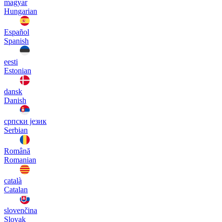
magyar
Hungarian
Español
Spanish
eesti
Estonian
dansk
Danish
српски језик
Serbian
Română
Romanian
català
Catalan
slovenčina
Slovak