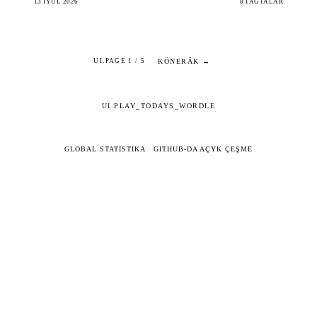
13 IÝUL 2026
8 TAGTALAR
KÖNERÄK →
UI.PAGE 1 / 5
UI.PLAY_TODAYS_WORDLE
GLOBAL STATISTIKA
·
GITHUB-DA AÇYK ÇEŞME