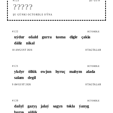
#123
ŞU GÜN
?
?
?
?
?
ŞU GÜNKI OCTORDLE OÝNA
#122
OCTORDLE
uýdur
oňald
gurra
tasma
digle
çakla
däliz
nikal
10 AWGUST 2026
8 TAGTALAR
#121
OCTORDLE
ykdyr
öllük
owjun
hyruç
mahym
alada
salam
degil
9 AWGUST 2026
8 TAGTALAR
#120
OCTORDLE
daňyl
gazyş
jalaý
sagyn
tokla
ýanyg
buruş
sülük