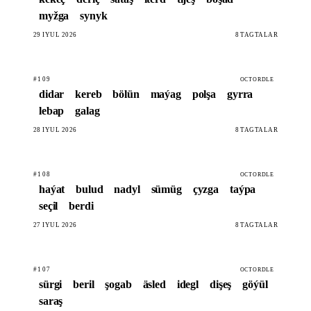
myžga
synyk
29 IÝUL 2026
8 TAGTALAR
#109
OCTORDLE
didar
kereb
bölün
maýag
polşa
gyrra
lebap
galag
28 IÝUL 2026
8 TAGTALAR
#108
OCTORDLE
haýat
bulud
nadyl
sümüg
çyzga
taýpa
seçil
berdi
27 IÝUL 2026
8 TAGTALAR
#107
OCTORDLE
sürgi
beril
şogab
äsled
idegl
dişeş
göýül
saraş