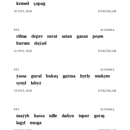
kemed
çapag
16 IÝUL 2026
8 TAGTALAR
#96
OCTORDLE
rifma
depre
surat
satan
gazan
peşen
burum
daýad
15 IÝUL 2026
8 TAGTALAR
#95
OCTORDLE
ýassa
gural
bukuş
gaýma
hyrly
mukym
synyl
labyz
14 IÝUL 2026
8 TAGTALAR
#94
OCTORDLE
maýyb
hassa
nille
daňyn
topur
goraş
lagyl
nusga