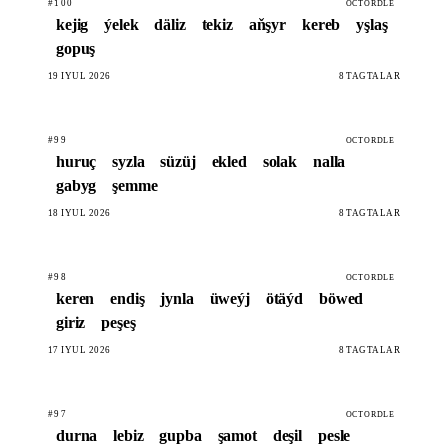
#100
OCTORDLE
kejig
ýelek
däliz
tekiz
aňşyr
kereb
yşlaş
gopuş
19 IÝUL 2026
8 TAGTALAR
#99
OCTORDLE
huruç
syzla
süzüj
ekled
solak
nalla
gabyg
şemme
18 IÝUL 2026
8 TAGTALAR
#98
OCTORDLE
keren
endiş
jynla
üweýj
ötäýd
böwed
giriz
peşeş
17 IÝUL 2026
8 TAGTALAR
#97
OCTORDLE
durna
lebiz
gupba
şamot
deşil
pesle