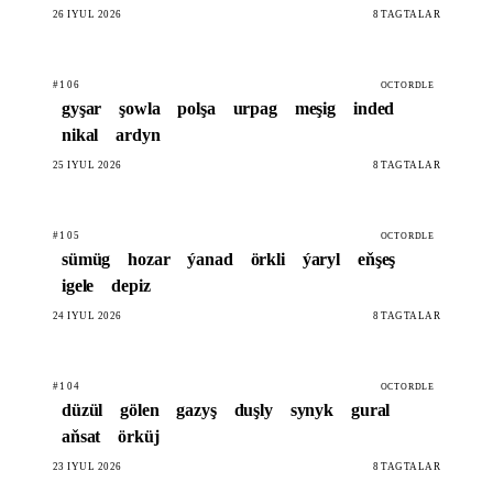
26 IÝUL 2026
8 TAGTALAR
#106
OCTORDLE
gyşar
şowla
polşa
urpag
meşig
inded
nikal
ardyn
25 IÝUL 2026
8 TAGTALAR
#105
OCTORDLE
sümüg
hozar
ýanad
örkli
ýaryl
eňşeş
igele
depiz
24 IÝUL 2026
8 TAGTALAR
#104
OCTORDLE
düzül
gölen
gazyş
duşly
synyk
gural
aňsat
örküj
23 IÝUL 2026
8 TAGTALAR