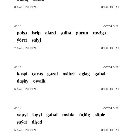
8 AWGUST 2026
8 TAGTALAR
#119
OCTORDLE
polşa
isrip
alard
şulha
gurun
myžga
ýöret
salyj
7 AWGUST 2026
8 TAGTALAR
#118
OCTORDLE
kaspi
çaraş
gazal
mähri
aglag
gabal
daşky
owalk
6 AWGUST 2026
8 TAGTALAR
#117
OCTORDLE
ýapyl
lagyl
gabal
myhla
üçlüg
süple
şaýat
dişed
5 AWGUST 2026
8 TAGTALAR