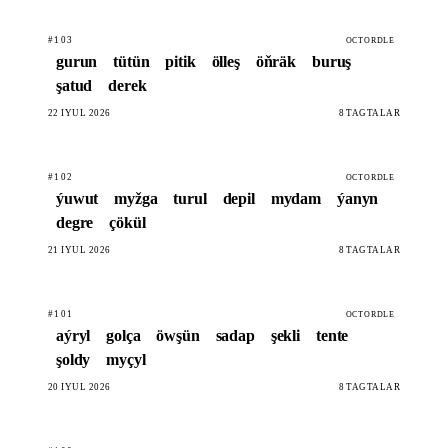
#103
OCTORDLE
gurun
tütün
pitik
ölleş
öňräk
buruş
şatud
derek
22 IÝUL 2026
8 TAGTALAR
#102
OCTORDLE
ýuwut
myžga
turul
depil
mydam
ýanyn
degre
çökül
21 IÝUL 2026
8 TAGTALAR
#101
OCTORDLE
aýryl
golça
öwşün
sadap
şekli
tente
şoldy
myçyl
20 IÝUL 2026
8 TAGTALAR