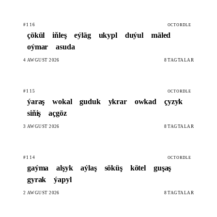
#116
OCTORDLE
çökül
iňleş
eýläg
ukypl
duýul
mäled
oýmar
asuda
4 AWGUST 2026
8 TAGTALAR
#115
OCTORDLE
ýaraş
wokal
guduk
ykrar
owkad
çyzyk
siňiş
açgöz
3 AWGUST 2026
8 TAGTALAR
#114
OCTORDLE
gaýma
alşyk
aýlaş
söküş
kötel
guşaş
gyrak
ýapyl
2 AWGUST 2026
8 TAGTALAR