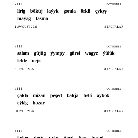
#113
OCTORDLE
lirig
böküj
laýyk
gomla
örkli
çykyş
maýag
tasma
1 AWGUST 2026
8 TAGTALAR
#112
OCTORDLE
salam
güjüg
ýympy
gürel
wagyz
ýülük
letde
nejis
31 IÝUL 2026
8 TAGTALAR
#111
OCTORDLE
çakla
mizan
peşed
bakja
belli
aýbök
eýläg
hozar
30 IÝUL 2026
8 TAGTALAR
#110
OCTORDLE
kekeç
deriç
sataş
iterd
tijeş
boşad