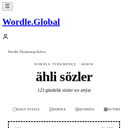
Wordle
.
Global
Wordle Türkmençe
/
Arhiw
WORDLE TÜRKMENÇE · ARHIW
ähli sözler
123
gündelik sözler we artýar
DAILY PUZZLE
DORDLE
QUORDLE
OCTORDLE